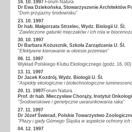
16. 10. 1997
Forum Natura
Dr Ewa Dziekońska, Stowarzyszenie Architektów P
"Dom przyjazny środowisku"
23. 10. 1997
Dr hab. Małgorzata Strzelec, Wydz. Biologii U. Śl.
"Zawleczone gatunki mięczaków i ich rola w bioceno
30. 10. 1997
Dr Barbara Kożusznik, Szkoła Zarządzania U. Śl.
"
Efektywne kierowanie w okresie przemian"
06. 11. 1997
Wykład Polskiego Klubu Ekologicznego (godz. 16. 00)
13. 11. 1997
Dr Jacek Kozdrój, Wydz. Biologii U. Śl.
"
Aspekty ekologiczne i biotechnologiczne luminescencji
20. 11. 1997
Forum Natura
Prof. dr hab. Mieczysław Chorąży, Instytut Onkologii
"Środowiskowe i genetyczne uwarunkowania raka"
27. 11. 1997
Dr Józef Świerad, Polskie Towarzystwo Zoologiczn
"Płazy i gady Górnego Śląska w aspekcie ochrony ich s
04. 12. 1997