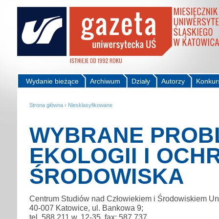
Wydanie bieżące
Archiwum
Działy
Autorzy
Konkur
Strona główna
›
Niesklasyfikowane
WYBRANE PROB
EKOLOGII I OCH
ŚRODOWISKA
Centrum Studiów nad Człowiekiem i Środowiskiem Uni
40-007 Katowice, ul. Bankowa 9;
tel. 588 211 w. 12-35, fax: 587 737