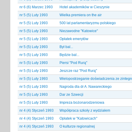
nr 6 (6) Marzec 1993
Hotel akademików w Cieszynie
nr 5 (5) Luty 1993
Wielka premiera on the air
nr 5 (5) Luty 1993
500 lat parlamentaryzmu polskiego
nr 5 (5) Luty 1993
Niezawodne "Katowice"
nr 5 (5) Luty 1993
Opłatek emerytów
nr 5 (5) Luty 1993
Był bal...
nr 5 (5) Luty 1993
Będzie bal...
nr 5 (5) Luty 1993
Piersi "Pod Rurą"
nr 5 (5) Luty 1993
Jeszcze raz "Pod Rurą"
nr 5 (5) Luty 1993
Wielopostrzeganie doświadczenia ze zinte
nr 5 (5) Luty 1993
Nagroda dla dr A. Nawareckiego
nr 5 (5) Luty 1993
Dar ze Szwecji
nr 5 (5) Luty 1993
Impreza bożonarodzeniowa
nr 4 (4) Styczeń 1993
Współpraca szkoły z wydziałem
nr 4 (4) Styczeń 1993
Opłatek w "Katowicach"
nr 4 (4) Styczeń 1993
O kulturze regionalnej