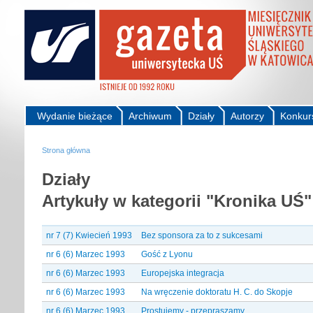
Wydanie bieżące
Archiwum
Działy
Autorzy
Konkur
Strona główna
Działy
Artykuły w kategorii "Kronika UŚ"
nr 7 (7) Kwiecień 1993
Bez sponsora za to z sukcesami
nr 6 (6) Marzec 1993
Gość z Lyonu
nr 6 (6) Marzec 1993
Europejska integracja
nr 6 (6) Marzec 1993
Na wręczenie doktoratu H. C. do Skopje
nr 6 (6) Marzec 1993
Prostujemy - przepraszamy