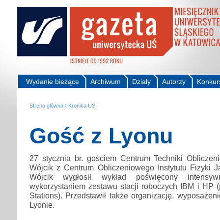
Wydanie bieżące
Archiwum
Działy
Autorzy
Konkur
Strona główna
›
Kronika UŚ
Gość z Lyonu
27 stycznia br. gościem Centrum Techniki Obliczeni
Wójcik z Centrum Obliczeniowego Instytutu Fizyki J
Wójcik wygłosił wykład poświęcony intensy
wykorzystaniem zestawu stacji roboczych IBM i HP (
Stations). Przedstawił także organizację, wyposażen
Lyonie.