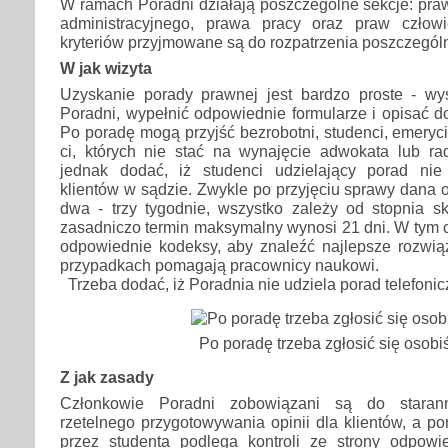
W ramach Poradni działają poszczególne sekcje: pra
administracyjnego, prawa pracy oraz praw człow
kryteriów przyjmowane są do rozpatrzenia poszczegól
W jak wizyta
Uzyskanie porady prawnej jest bardzo proste - wys
Poradni, wypełnić odpowiednie formularze i opisać d
Po poradę mogą przyjść bezrobotni, studenci, emeryci
ci, których nie stać na wynajęcie adwokata lub r
jednak dodać, iż studenci udzielający porad ni
klientów w sądzie. Zwykle po przyjęciu sprawy dana
dwa - trzy tygodnie, wszystko zależy od stopnia s
zasadniczo termin maksymalny wynosi 21 dni. W tym c
odpowiednie kodeksy, aby znaleźć najlepsze rozwiąz
przypadkach pomagają pracownicy naukowi.
Trzeba dodać, iż Poradnia nie udziela porad telefonic
Po poradę trzeba zgłosić się osobi
Z jak zasady
Członkowie Poradni zobowiązani są do staran
rzetelnego przygotowywania opinii dla klientów, a 
przez studenta podlega kontroli ze strony odpow