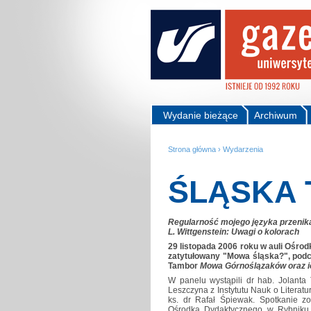
Wydanie bieżące
Archiwum
Strona główna
›
Wydarzenia
ŚLĄSKA 
Regularność mojego języka przenika
L. Wittgenstein: Uwagi o kolorach
29 listopada 2006 roku w auli Ośro
zatytułowany "Mowa śląska?", podcz
Tambor
Mowa Górnoślązaków oraz i
W panelu wystąpili dr hab. Jolanta 
Leszczyna z Instytutu Nauk o Literat
ks. dr Rafał Śpiewak. Spotkanie 
Ośrodka Dydaktycznego w Rybniku 