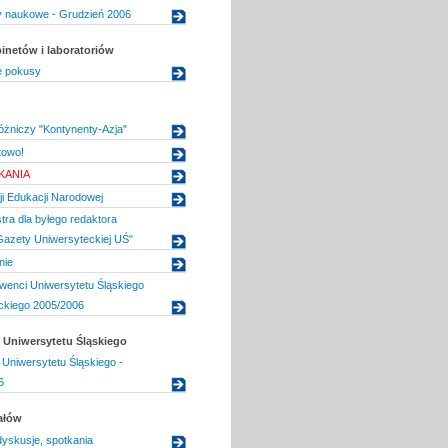
uły naukowe - Grudzień 2006
inetów i laboratoriów
 pokusy
óżniczy "Kontynenty-Azja"
towo!
KANIA
i Edukacji Narodowej
tra dla byłego redaktora
Gazety Uniwersyteckiej UŚ"
nie
lwenci Uniwersytetu Śląskiego
ckiego 2005/2006
Uniwersytetu Śląskiego
Uniwersytetu Śląskiego -
6
ałów
dyskusje, spotkania