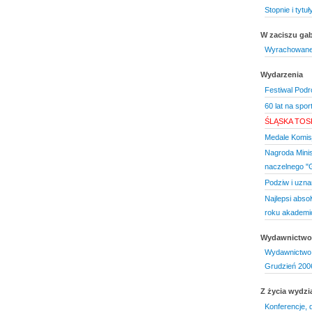
Stopnie i tyt
W zaciszu gab
Wyrachowane
Wydarzenia
Festiwal Podr
60 lat na spor
ŚLĄSKA TOS
Medale Komisj
Nagroda Minis
naczelnego "
Podziw i uzna
Najlepsi abso
roku akademi
Wydawnictwo 
Wydawnictwo 
Grudzień 200
Z życia wydzi
Konferencje, 