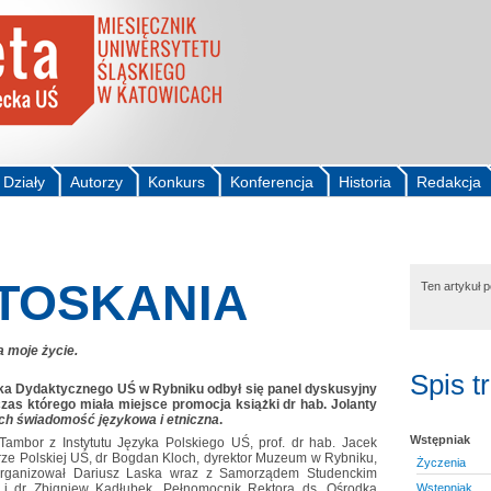
Działy
Autorzy
Konkurs
Konferencja
Historia
Redakcja
TOSKANIA
Ten artykuł 
 moje życie.
Spis t
dka Dydaktycznego UŚ w Rybniku odbył się panel dyskusyjny
as którego miała miejsce promocja książki dr hab. Jolanty
ch świadomość językowa i etniczna
.
Wstępniak
Tambor z Instytutu Języka Polskiego UŚ, prof. dr hab. Jacek
urze Polskiej UŚ, dr Bogdan Kloch, dyrektor Muzeum w Rybniku,
Życzenia
zorganizował Dariusz Laska wraz z Samorządem Studenckim
Wstępniak
i dr Zbigniew Kadłubek, Pełnomocnik Rektora ds. Ośrodka