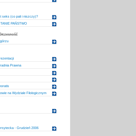
 seks (co pali i niszczy)?
 TANIE PAŃSTWO
półczesność
górzu
ezentacji
radnia Prawna
oratis
owie na Wydziale Filologicznym
ersytecka - Grudzień 2006