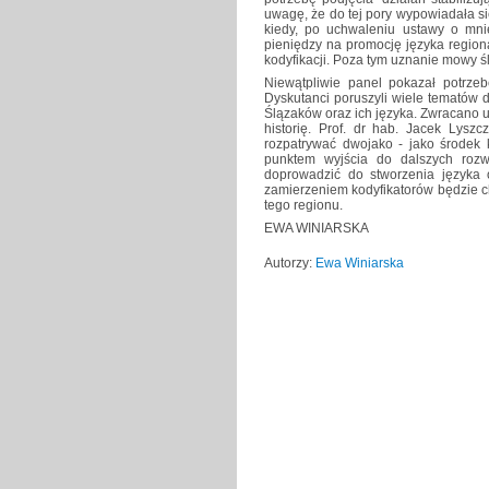
uwagę, że do tej pory wypowiadała si
kiedy, po uchwaleniu ustawy o mni
pieniędzy na promocję języka region
kodyfikacji. Poza tym uznanie mowy śl
Niewątpliwie panel pokazał potrze
Dyskutanci poruszyli wiele tematów do
Ślązaków oraz ich języka. Zwracano u
historię. Prof. dr hab. Jacek Ly
rozpatrywać dwojako - jako środek 
punktem wyjścia do dalszych rozw
doprowadzić do stworzenia języka 
zamierzeniem kodyfikatorów będzie c
tego regionu.
EWA WINIARSKA
Autorzy:
Ewa Winiarska