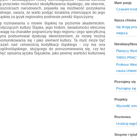
Mam pasję
ę przeciwko możliwości skodyfikowania śląskiego, ale obecnie,
ejszościach narodowych, pojawiła się możliwość pozyskania
Czasami trze
alnego, uważa, że warto podjąć działania zmierzające do jego
ąskiej za język regionalny podniesie prestiż śląszczyzny.
Nasza chluba
bę rozmawiania o mowie śląskiej na poziomie akademickim.
Idę drogą pro
tyczących kultury Śląska, jego historii, świadomości etnicznej
wagę na charakter pograniczny tego regionu i jego specyficzną
miejsca
szczyna podsumował dyskusję stwierdzeniem, że mowę można
komunikowania się i jako element kultury. Ta myśl może być
Niesklasyfik
ażań nad celowością kodyfikacji śląskiego - czy ma ona
ogólnośląskiego, służącego do porozumiewania się, czy też
Plastycy Wydz
hęć opisania języka Ślązaków, jako pewnej wartości kulturowej
TARGI PRAC
Profesor Win
causa Uniwer
Poznajmy się
Poznajmy się 
Projekty
Wyzwolić emo
Rozmowa
Urodzaj nagr
Stopnie i tyt