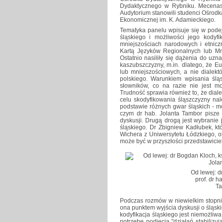
Dydaktycznego w Rybniku. Mecena
Audytorium stanowili studenci Ośrodka
Ekonomicznej im. K. Adamieckiego.
Tematyka panelu wpisuje się w podej
śląskiego i możliwości jego kodyf
mniejszościach narodowych i etnicz
Kartą Języków Regionalnych lub Mni
Ostatnio nasiliły się dążenia do uzn
kaszubszczyzny, m.in. dlatego, że 
lub mniejszościowych, a nie dialekt
polskiego. Warunkiem wpisania śląs
słowników, co na razie nie jest 
Trudność sprawia również to, że dialek
celu skodyfikowania śląszczyzny na
podstawie różnych gwar śląskich - m
czym dr hab. Jolanta Tambor pisze 
dyskusji. Drugą drogą jest wybranie j
śląskiego. Dr Zbigniew Kadłubek, któ
Wichera z Uniwersytetu Łódzkiego, okr
może być w przyszłości przedstawicie
Od lewej: d
prof. dr h
Ta
Podczas rozmów w niewielkim stopni
ona punktem wyjścia dyskusji o śląski
kodyfikacja śląskiego jest niemożliw
potrzebę podjęcia "działań stabiliz