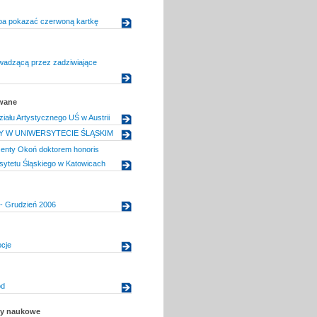
ba pokazać czerwoną kartkę
wadzącą przez zadziwiające
owane
iału Artystycznego UŚ w Austrii
Y W UNIWERSYTECIE ŚLĄSKIM
centy Okoń doktorem honoris
sytetu Śląskiego w Katowicach
- Grudzień 2006
cje
ód
uły naukowe