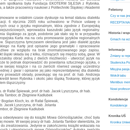
sem spotkania była Fundacja EKOTERM SILESIA z Rybnika.
, a także pracownicy naukowi z Politechniki Śląskiej i Akademii
Felietony
Czy w nas jest
mowane w ostatnim czasie dyskusje na temat statusu dialektu
ikacji. 6 stycznia 2005 roku uchwalono w Polsce ustawę o
RECEPTA NA
nych oraz o języku regionalnym, która zgodnie z Europejską
ejszościowych, wprowadza kaszubski jako język regionalny.
Historia i ws
ania śląskiego za język, podobnie jak stało się to w przypadku
Europejska Karta ma na celu promowanie języków regionalnych
Gmach na wz
ów. Śląszczyzna tymczasem określana jest jako dialekt języka
kiego na Kartę jest opisanie jego gramatyki i opracowanie
Informacje
możliwe ze względu na brak znormalizowanego jego zapisu.
t śląski składa się z kilku, różniących się między sobą, gwar. W
Zmiany w repr
leżałoby obrać jedną z dwóch możliwości - utworzyć język na
oże to jednak doprowadzić do powstania sztucznego języka, o
Studencka Po
w swojej książce i na co zwrócili również uwagę uczestnicy
Misyjna pasja
ednej z gwar i opisanie jej jako reprezentatywnej dla dialektu
ry prowadził obrady, powołując się na prof. dr. hab. Andrzeja
Wokół tabu
eślił teren Rybnika i okolic jako śląską Toskanię, której język
Mentibus mem
lem śląszczyzny.
Nowi profesor
Kondolencje
r Bogdan Kloch, ks. dr Rafał Śpiewak,
ab. Jacek Lyszczyna, dr hab. Jolanta
Kondolencje
mbor, dr Zbigniew Kadłubek
Kronika UŚ
u odwoływano się do książki
Mowa Górnoślązaków
, choć była
ej mowie. W swojej pracy dr hab. Jolanta Tambor stwierdziła, że
Kronika Uniw
a do zrealizowania. Jedynie w zakończeniu książki wskazała na
ujących i utrwalających mowę Górnoślązaków". Autorka zwróciła