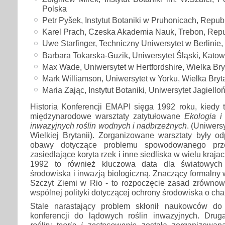
Polska
Petr Pyšek, Instytut Botaniki w Pruhonicach, Repu
Karel Prach, Czeska Akademia Nauk, Trebon, Rep
Uwe Starfinger, Techniczny Uniwersytet w Berlinie
Barbara Tokarska-Guzik, Uniwersytet Śląski, Katow
Max Wade, Uniwersytet w Hertfordshire, Wielka Bry
Mark Williamson, Uniwersytet w Yorku, Wielka Bryt
Maria Zając, Instytut Botaniki, Uniwersytet Jagiello
Historia Konferencji EMAPI sięga 1992 roku, kiedy 
międzynarodowe warsztaty zatytułowane
Ekologia i 
inwazyjnych roślin wodnych i nadbrzeżnych
. (Uniwer
Wielkiej Brytanii). Zorganizowane warsztaty były o
obawy dotyczące problemu spowodowanego prze
zasiedlające koryta rzek i inne siedliska w wielu kraja
1992 to również kluczowa data dla światowych
środowiska i inwazją biologiczną. Znaczący formalny 
Szczyt Ziemi w Rio - to rozpoczęcie zasad zrówno
wspólnej polityki dotyczącej ochrony środowiska o cha
Stale narastający problem skłonił naukowców do 
konferencji do lądowych roślin inwazyjnych. Dru
roślin: teoria i zastosowanie
została zorganizowan