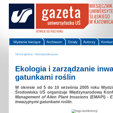
Wydanie bieżące
Archiwum
Działy
Autorzy
Konkur
Strona główna
›
Niesklasyfikowane
Ekologia i zarządzanie inw
gatunkami roślin
W okresie od 5 do 10 września 2005 roku Wydzia
Środowiska UŚ organizuje Międzynarodową Kon
Management of Alien Plant Invasions
(EMAPI) -
E
inwazyjnymi gatunkami roślin
.