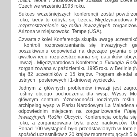
Czech we wrześniu 1993 roku.
Sukces wcześniejszych konferencji został powtór
roku, kiedy to odbyła się trzecia Międzynarodowa 
rozprzestrzenianie się roślin inwazyjnych
zorganizow
Arizona w miejscowości Tempe (USA).
Czwarta z kolei Konferencja skupiła uwagę uczestnikó
i kontroli rozprzestrzeniania się inwazyjnych 
poszukiwaniu odpowiedzi na dręczące pytania o p
gwałtownego rozprzestrzeniania się gatunków obcy
inwazji. Międzynarodowa Konferencja
Ekologia Rośl
zorganizowana w październiku 1995 roku w Berlinie (N
nią 82 uczestników z 15 krajów. Program składał si
ustnych i posterowych i 1-dniowej wycieczki.
Jednym z głównych problemów inwazji jest zagroż
rośliny obcego pochodzenia dla wysp. Wyspy Mo
głównym centrum różnorodności rodzimych roślin 
archipelag wysp w Parku Narodowym La Maladena (
odpowiednim miejscem na zorganizowanie
Piąte
Inwazyjnych Roślin Obcych
. Konferencja odbyła si
roku, a zorganizowana była przez naukowców Uni
Ponad 100 wystąpień było przedstawianych w formie 
spośród uczestników z 20 krajów reprezentujących 5 k