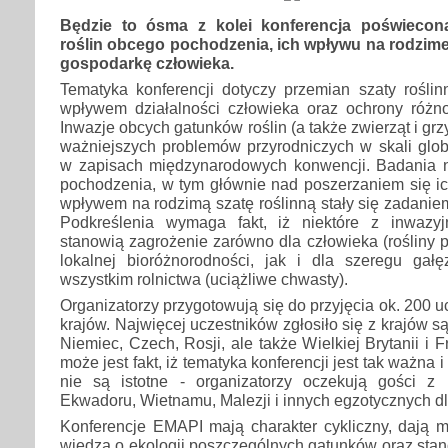
Będzie to ósma z kolei konferencja poświecon
roślin obcego pochodzenia, ich wpływu na rodzime
gospodarkę człowieka.
Tematyka konferencji dotyczy przemian szaty rośli
wpływem działalności człowieka oraz ochrony różnor
Inwazje obcych gatunków roślin (a także zwierząt i gr
ważniejszych problemów przyrodniczych w skali glob
w zapisach międzynarodowych konwencji. Badania 
pochodzenia, w tym głównie nad poszerzaniem się ic
wpływem na rodzimą szatę roślinną stały się zadanie
Podkreślenia wymaga fakt, iż niektóre z inwazyj
stanowią zagrożenie zarówno dla człowieka (rośliny p
lokalnej bioróżnorodności, jak i dla szeregu gałę
wszystkim rolnictwa (uciążliwe chwasty).
Organizatorzy przygotowują się do przyjęcia ok. 200 
krajów. Najwięcej uczestników zgłosiło się z krajów s
Niemiec, Czech, Rosji, ale także Wielkiej Brytanii i Fr
może jest fakt, iż tematyka konferencji jest tak ważna 
nie są istotne - organizatorzy oczekują gości z Ke
Ekwadoru, Wietnamu, Malezji i innych egzotycznych dl
Konferencje EMAPI mają charakter cykliczny, dają m
wiedzą o ekologii poszczególnych gatunków oraz stan