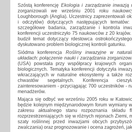
Szóstą konferencję
Ekologia i zarządzanie inwazją 
zorganizowali we wrześniu 2001 roku naukowc
Loughborough (Anglia). Uczestnicy zaprezentowali ok
i odczytów) dotyczących następujących tematów:
szczegółowe badania, zarządzanie i kontrola inw
konferencji uczestniczyło 75 naukowców z 20 krajów
budził temat dotyczący rdestowca ostrokończystego 
dyskutowano problem biologicznej kontroli gatunku.
Siódma konferencja
Rośliny inwazyjne w natura
układach: połączenie nauki i zarządzania
zorganizowa
(USA) powstała przy współpracy krajowych organi
biologicznych. Tematyka konferencji dotyczyła inwaz
wkraczających w naturalne ekosystemy a także rozp
chwastów segetalnych. Konferencja cies
zainteresowaniem - przyciągając 700 uczestników - 
menadżerów.
Mająca się odbyć we wrześniu 2005 roku w Katowi
będzie kolejnym międzynarodowym forum wymiany w
zakresu aktualnego stanu rozpoznania składu f
rozprzestrzeniających się w różnych rejonach Ziemi, 
szaty roślinnej przed inwazjami obcych przybys
zwalczania) oraz prognozowanie i ocena zagrożeń, jak