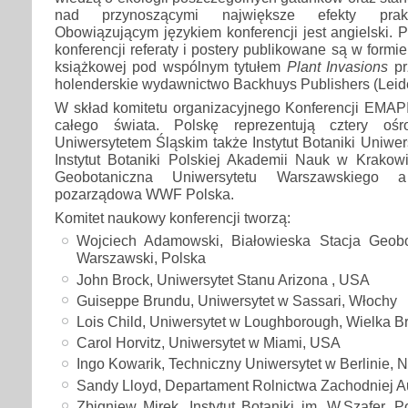
nad przynoszącymi największe efekty prakt
Obowiązującym językiem konferencji jest angielski.
konferencji referaty i postery publikowane są w formie
książkowej pod wspólnym tytułem
Plant Invasions
pr
holenderskie wydawnictwo Backhuys Publishers (Leide
W skład komitetu organizacyjnego Konferencji EMA
całego świata. Polskę reprezentują cztery oś
Uniwersytetem Śląskim także Instytut Botaniki Uniwer
Instytut Botaniki Polskiej Akademii Nauk w Krakowi
Geobotaniczna Uniwersytetu Warszawskiego a
pozarządowa WWF Polska.
Komitet naukowy konferencji tworzą:
Wojciech Adamowski, Białowieska Stacja Geobo
Warszawski, Polska
John Brock, Uniwersytet Stanu Arizona , USA
Guiseppe Brundu, Uniwersytet w Sassari, Włochy
Lois Child, Uniwersytet w Loughborough, Wielka Br
Carol Horvitz, Uniwersytet w Miami, USA
Ingo Kowarik, Techniczny Uniwersytet w Berlinie, 
Sandy Lloyd, Departament Rolnictwa Zachodniej Aust
Zbigniew Mirek, Instytut Botaniki im. W.Szafer,