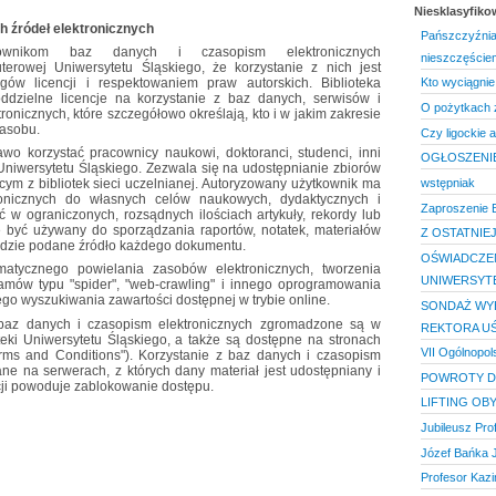
Niesklasyfik
 źródeł elektronicznych
Pańszczyźnian
kownikom baz danych i czasopism elektronicznych
nieszczęście
erowej Uniwersytetu Śląskiego, że korzystanie z nich jest
ów licencji i respektowaniem praw autorskich. Biblioteka
Kto wyciągnie
ddzielne licencje na korzystanie z baz danych, serwisów i
O pożytkach 
onicznych, które szczegółowo określają, kto i w jakim zakresie
zasobu.
Czy ligockie a
awo korzystać pracownicy naukowi, doktoranci, studenci, inni
OGŁOSZENI
 Uniwersytetu Śląskiego. Zezwala się na udostępnianie zbiorów
wstępniak
cym z bibliotek sieci uczelnianej. Autoryzowany użytkownik ma
onicznych do własnych celów naukowych, dydaktycznych i
Zaproszenie 
 w ograniczonych, rozsądnych ilościach artykuły, rekordy lub
 być używany do sporządzania raportów, notatek, materiałów
Z OSTATNIEJ
ędzie podane źródło każdego dokumentu.
OŚWIADCZEN
matycznego powielania zasobów elektronicznych, tworzenia
UNIWERSYT
amów typu "spider", "web-crawling" i innego oprogramowania
go wyszukiwania zawartości dostępnej w trybie online.
SONDAŻ WY
o baz danych i czasopism elektronicznych zgromadzone są w
REKTORA U
teki Uniwersytetu Śląskiego, a także są dostępne na stronach
VII Ogólnopol
rms and Conditions"). Korzystanie z baz danych i czasopism
ane na serwerach, z których dany materiał jest udostępniany i
POWROTY D
ji powoduje zablokowanie dostępu.
LIFTING OB
Jubileusz Pro
Józef Bańka 
Profesor Kaz