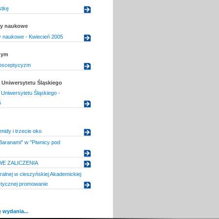
stkę
uły naukowe
uły naukowe - Kwiecień 2005
nym
osceptycyzm
Uniwersytetu Śląskiego
Uniwersytetu Śląskiego -
5
amidy i trzecie oko
Baranami" w "Piwnicy pod
E ZALICZENIA
ralnej w cieszyńskiej Akademickiej
stycznej promowanie
 wydania...