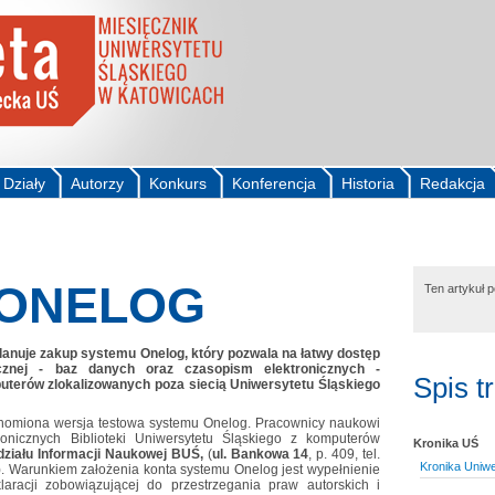
Działy
Autorzy
Konkurs
Konferencja
Historia
Redakcja
 ONELOG
Ten artykuł 
planuje zakup systemu Onelog, który pozwala na łatwy dostęp
icznej - baz danych oraz czasopism elektronicznych -
Spis t
terów zlokalizowanych poza siecią Uniwersytetu Śląskiego
homiona wersja testowa systemu Onelog. Pracownicy naukowi
onicznych Biblioteki Uniwersytetu Śląskiego z komputerów
Kronika UŚ
ziału Informacji Naukowej BUŚ,
(
ul. Bankowa 14
, p. 409, tel.
Kronika Uniwe
). Warunkiem założenia konta systemu Onelog jest wypełnienie
laracji zobowiązującej do przestrzegania praw autorskich i