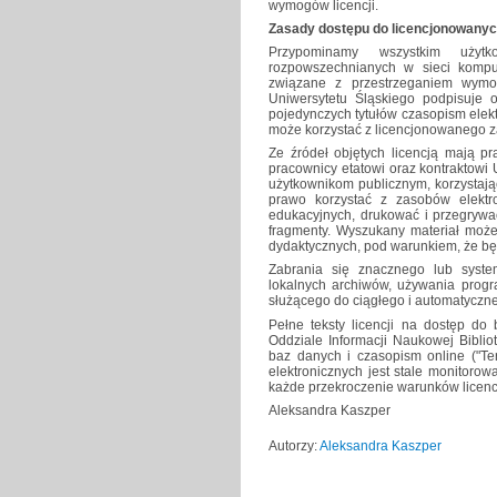
wymogów licencji.
Zasady dostępu do licencjonowanych
Przypominamy wszystkim użyt
rozpowszechnianych w sieci komput
związane z przestrzeganiem wymog
Uniwersytetu Śląskiego podpisuje o
pojedynczych tytułów czasopism elektr
może korzystać z licencjonowanego 
Ze źródeł objętych licencją mają pr
pracownicy etatowi oraz kontraktowi
użytkownikom publicznym, korzystają
prawo korzystać z zasobów elektr
edukacyjnych, drukować i przegrywać
fragmenty. Wyszukany materiał może
dydaktycznych, pod warunkiem, że b
Zabrania się znacznego lub syste
lokalnych archiwów, używania progr
służącego do ciągłego i automatyczne
Pełne teksty licencji na dostęp d
Oddziale Informacji Naukowej Biblio
baz danych i czasopism online ("Te
elektronicznych jest stale monitorow
każde przekroczenie warunków licenc
Aleksandra Kaszper
Autorzy:
Aleksandra Kaszper