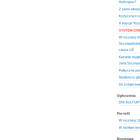
Anthropos?
Z ziemi włoskie
Krytycznym o
X edycja "Ksz
SYSTEM ON
W rocznicę śm
Szczepańskie
causa UŚ
Kazanie wygło
Jana Szczepa
Polityczna p
Studenccy glo
Do źródeł świ
Ogłoszenia
DNI KULTUR
Pre-teXt
W rocznicę 11
W otchłani te
Rozmowa