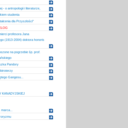
j - o antropologii i literaturze,
kiem studenta
tałcenia dla Przyszłości"
ELOG
ierci profesora Jana
go (1913-2004) doktora honoris
szone na pogrzebie śp. prof.
ńskiego
uszka Pandory
btroterzy
ętego Gangesu...
Y KANADYJSKIEJ
 marca...
rroryzmu