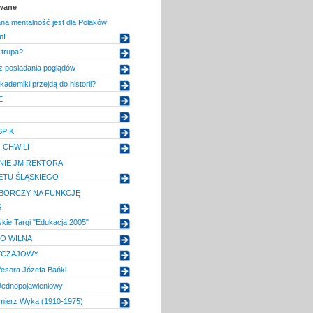
owane
a mentalność jest dla Polaków
m!
 trupa?
z posiadania poglądów
kademiki przejdą do historii?
E
BPIK
 CHWILI
IE JM REKTORA
ETU ŚLĄSKIEGO
BORCZY NA FUNKCJĘ
Ś
skie Targi "Edukacja 2005"
O WILNA
YCZAJOWY
fesora Józefa Bańki
Jednopojawieniowy
imierz Wyka (1910-1975)