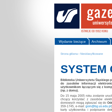
Wydanie bieżące
Archiwum
Strona główna
›
Niesklasyfikowane
SYSTEM
Biblioteka Uniwersytetu Śląskiego 
do zasobów informacji elektron
użytkownikom łączącym się z kompu
(np. z domu).
Do 15 maja 2005 roku zostanie uruc
chcący korzystać z zasobów elektr
domowych mogą zgłaszać się do
Odd
359-1745, e-mail:
goin@bg.us.edu.pl
karty użytkownika i podpisanie dek