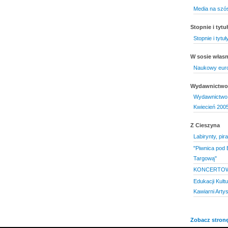
Media na szó
Stopnie i tyt
Stopnie i tyt
W sosie włas
Naukowy eur
Wydawnictwo 
Wydawnictwo 
Kwiecień 200
Z Cieszyna
Labirynty, pir
"Piwnica pod 
Targową"
KONCERTOW
Edukacji Kultu
Kawiarni Arty
Zobacz stronę