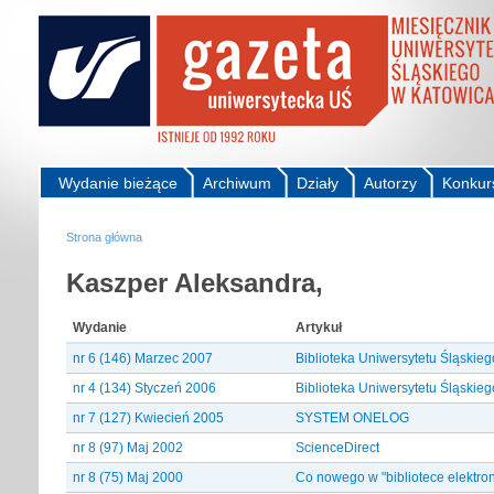
Wydanie bieżące
Archiwum
Działy
Autorzy
Konkur
Strona główna
Kaszper Aleksandra,
Wydanie
Artykuł
nr 6 (146) Marzec 2007
Biblioteka Uniwersytetu Śląskie
nr 4 (134) Styczeń 2006
Biblioteka Uniwersytetu Śląskie
nr 7 (127) Kwiecień 2005
SYSTEM ONELOG
nr 8 (97) Maj 2002
ScienceDirect
nr 8 (75) Maj 2000
Co nowego w "bibliotece elektron