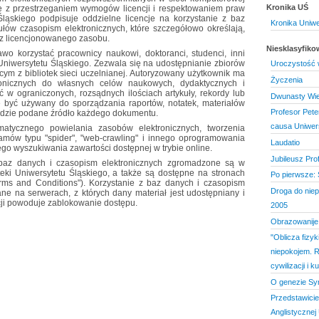
Kronika UŚ
ne z przestrzeganiem wymogów licencji i respektowaniem praw
 Śląskiego podpisuje oddzielne licencje na korzystanie z baz
Kronika Uniw
ułów czasopism elektronicznych, które szczegółowo określają,
ć z licencjonowanego zasobu.
Niesklasyfik
awo korzystać pracownicy naukowi, doktoranci, studenci, inni
 Uniwersytetu Śląskiego. Zezwala się na udostępnianie zbiorów
Uroczystość w
cym z bibliotek sieci uczelnianej. Autoryzowany użytkownik ma
Życzenia
onicznych do własnych celów naukowych, dydaktycznych i
 w ograniczonych, rozsądnych ilościach artykuły, rekordy lub
Dwunasty Wie
 być używany do sporządzania raportów, notatek, materiałów
Profesor Pet
ędzie podane źródło każdego dokumentu.
causa Uniwers
matycznego powielania zasobów elektronicznych, tworzenia
amów typu "spider", "web-crawling" i innego oprogramowania
Laudatio
go wyszukiwania zawartości dostępnej w trybie online.
Jubileusz Pr
o baz danych i czasopism elektronicznych zgromadzone są w
teki Uniwersytetu Śląskiego, a także są dostępne na stronach
Po pierwsze:
rms and Conditions"). Korzystanie z baz danych i czasopism
Droga do niepo
ane na serwerach, z których dany materiał jest udostępniany i
ji powoduje zablokowanie dostępu.
2005
Obrazowanije 
"Oblicza fizyk
niepokojem. R
cywilizacji i ku
O genezie Sym
Przedstawicie
Anglistycznej