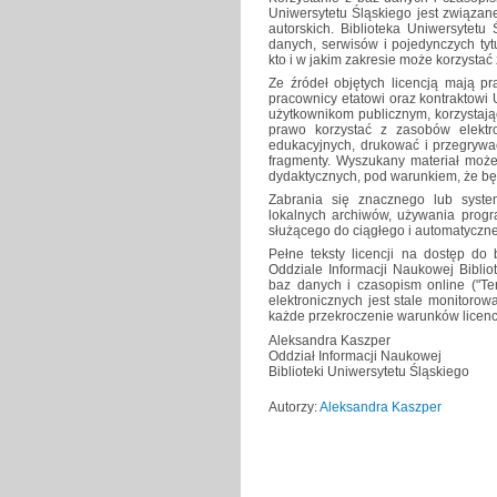
Uniwersytetu Śląskiego jest związa
autorskich. Biblioteka Uniwersytetu
danych, serwisów i pojedynczych tyt
kto i w jakim zakresie może korzysta
Ze źródeł objętych licencją mają pr
pracownicy etatowi oraz kontraktowi
użytkownikom publicznym, korzystają
prawo korzystać z zasobów elektr
edukacyjnych, drukować i przegrywać
fragmenty. Wyszukany materiał może
dydaktycznych, pod warunkiem, że b
Zabrania się znacznego lub syste
lokalnych archiwów, używania progr
służącego do ciągłego i automatyczne
Pełne teksty licencji na dostęp d
Oddziale Informacji Naukowej Biblio
baz danych i czasopism online ("Te
elektronicznych jest stale monitorow
każde przekroczenie warunków licenc
Aleksandra Kaszper
Oddział Informacji Naukowej
Biblioteki Uniwersytetu Śląskiego
Autorzy:
Aleksandra Kaszper