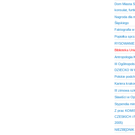
Dom Miasta Sa
konsulat, furt
Nagroda dla 
Śląskiego
Faktografia w
Popiołka sprzą
RYSOWANIE 
Biblioteka Un
Antropologia K
III Ogólnopol
DZIECKO W 
Polskie podc
Kariera krakow
III zimowa sz
Slawiści w O
Stypendia min
Z prac KOM
CZESKICH i
2005)
NIEZBĘDNIK