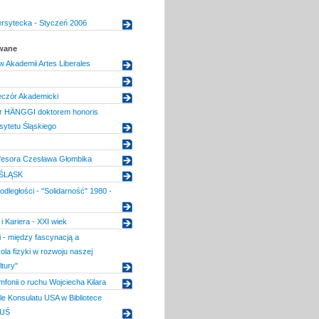
ersytecka - Styczeń 2006
owane
 Akademii Artes Liberales
czór Akademicki
er HÄNGGI doktorem honoris
ytetu Śląskiego
ofesora Czesława Głombika
 ŚLĄSK
dległości - "Solidarność" 1980 -
i Kariera - XXI wiek
i - między fascynacją a
ola fizyki w rozwoju naszej
ltury"
fonii o ruchu Wojciecha Kilara
le Konsulatu USA w Bibliotece
 UŚ