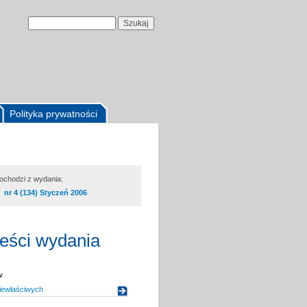
Polityka prywatności
pochodzi z wydania:
nr 4 (134) Styczeń 2006
reści wydania
w
iewłaściwych