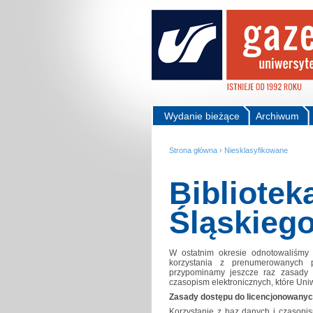
Wydanie bieżące
Archiwum
Strona główna
›
Niesklasyfikowane
Bibliotek
Śląskieg
W ostatnim okresie odnotowaliśmy 
korzystania z prenumerowanych pr
przypominamy jeszcze raz zasady 
czasopism elektronicznych, które Uniw
Zasady dostępu do licencjonowanych
Korzystanie z baz danych i czasopi