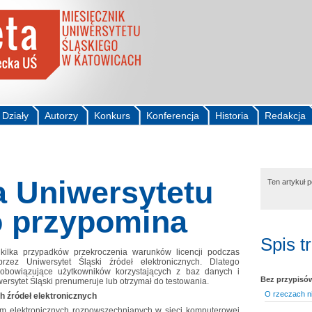
Działy
Autorzy
Konkurs
Konferencja
Historia
Redakcja
a Uniwersytetu
Ten artykuł 
o przypomina
Spis t
kilka przypadków przekroczenia warunków licencji podczas
zez Uniwersytet Śląski źródeł elektronicznych. Dlatego
obowiązujące użytkowników korzystających z baz danych i
Bez przypisó
ersytet Śląski prenumeruje lub otrzymał do testowania.
O rzeczach n
 źródeł elektronicznych
sm elektronicznych rozpowszechnianych w sieci komputerowej