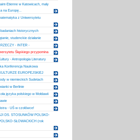
int-Etienne w Katowicach, mały
ka na Europę...
matematyka z Uniwersytetu
 badaniach historycznych
tanie, studenckie działanie
RZECZY - INTER -
iwersytetu Śląskiego przypomina
ultury - Antropologia Literatury
ska Konferencja Naukowa
KULTURZE EUROPEJSKIEJ
hody w niemieckich Sudetach
ianki w Berlinie
koła języka polskiego w Mołdawii
pawie
istra - UŚ w czołówce!
ISJI DS. STOSUNKÓW POLSKO-
 POLSKO-SŁOWACKICH (rok