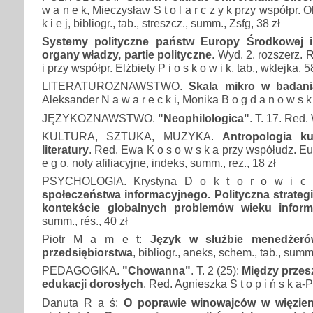
w a n e k, Mieczysław S t o l a r c z y k przy współpr. Olg
k i e j, bibliogr., tab., streszcz., summ., Zsfg, 38 zł
Systemy polityczne państw Europy Środkowej i 
organy władzy, partie polityczne
. Wyd. 2. rozszerz. 
i przy współpr. Elżbiety P i o s k o w i k, tab., wklejka, 5
LITERATUROZNAWSTWO.
Skala mikro w badania
Aleksander N a w a r e c k i, Monika B o g d a n o w s k
JĘZYKOZNAWSTWO.
"Neophilologica"
. T. 17. Red.
KULTURA, SZTUKA, MUZYKA.
Antropologia ku
literatury
. Red. Ewa K o s o w s k a przy współudz. Eug
e g o, noty afiliacyjne, indeks, summ., rez., 18 zł
PSYCHOLOGIA. Krystyna D o k t o r o w i c
społeczeństwa informacyjnego. Polityczna strategi
kontekście globalnych problemów wieku inform
summ., rés., 40 zł
Piotr M a m e t:
Język w służbie menedżerów
przedsiębiorstwa
, bibliogr., aneks, schem., tab., summ.
PEDAGOGIKA.
"Chowanna"
. T. 2 (25):
Między przesz
edukacji dorosłych
. Red. Agnieszka S t o p i ń s k a-P
Danuta R a ś:
O poprawie winowajców w więzien