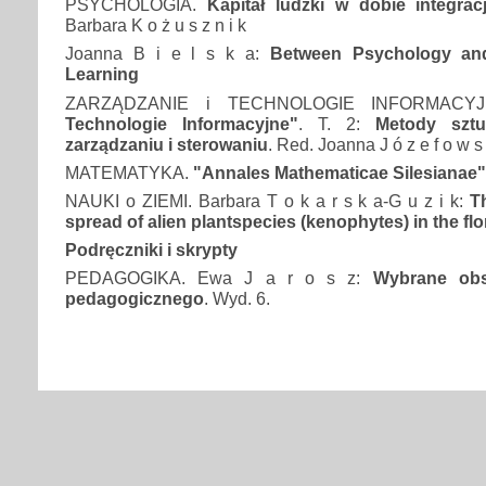
PSYCHOLOGIA.
Kapitał ludzki w dobie integracji
Barbara K o ż u s z n i k
Joanna B i e l s k a:
Between Psychology an
Learning
ZARZĄDZANIE i TECHNOLOGIE INFORMACY
Technologie Informacyjne"
. T. 2:
Metody sztu
zarządzaniu i sterowaniu
. Red. Joanna J ó z e f o w s
MATEMATYKA.
"Annales Mathematicae Silesianae"
NAUKI o ZIEMI. Barbara T o k a r s k a-G u z i k:
T
spread of alien plantspecies (kenophytes) in the fl
Podręczniki i skrypty
PEDAGOGIKA. Ewa J a r o s z:
Wybrane obs
pedagogicznego
. Wyd. 6.