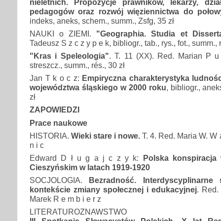
nieletnich. Propozycje prawników, lekarzy, dzi
pedagogów oraz rozwój więziennictwa do poło
indeks, aneks, schem., summ., Zsfg, 35 zł
NAUKI o ZIEMI.
"Geographia. Studia et Dissert
Tadeusz S z c z y p e k, bibliogr., tab., rys., fot., summ., 
"Kras i Speleologia"
. T. 11 (XX). Red. Marian P u l 
streszcz., summ., rés., 30 zł
Jan T k o c z:
Empiryczna charakterystyka ludnośc
województwa śląskiego w 2000 roku
, bibliogr., ane
zł
ZAPOWIEDZI
Prace naukowe
HISTORIA.
Wieki stare i nowe.
T. 4. Red. Maria W. W a 
n i c
Edward D ł u g a j c z y k:
Polska konspiracja
Cieszyńskim w latach 1919-1920
SOCJOLOGIA.
Bezradność. Interdyscyplinarne
kontekście zmiany społecznej i edukacyjnej
. Red.
Marek R e m b i e r z
LITERATUROZNAWSTWO