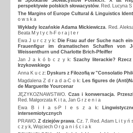
III Spotkanie Słowacystów Polskich. X lat Rep
perspektywie polskich słowacystów
. Red. Lucyna S 
The Margins of Europe Cultural & Linguistics Ident
o w s k a
Wykłady lozańskie Adama Mickiewicza
. Red. Aleksa
Beata M y t y c h-F o r a j t e r
Ewa J u r c z y k:
Die Frau auf der Suche nach eine
Frauenfigur im dramatischen Schaffen von 
Weissenthurn und Charlotte Brich-Pfeiffer
Jan J a k ó b c z y k:
Szachy literackie? Rzecz
Irzykowskiego
Anna K u c z:
Dyskurs z Filozofią w "Consolatio Ph
Magdalena Z d r a d a-C o k:
Les figures de (Anti)N
de Marguerite Yourcenar
JĘZYKOZNAWSTWO.
Czas i konwersacja. Przeszł
Red. Małgorzata K i t a, Jan G r z e n i a
Ewa B i ł a s-P l e s z a k:
Lingwistycz
intersemiotycznych
PRAWO.
Z dziejów prawa
. Cz. 7. Red. Adam L i t y ń s
c z y k, Wojciech O r g a n i ś c i a k