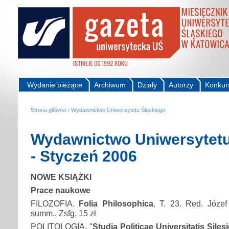
Wydanie bieżące
Archiwum
Działy
Autorzy
Konkur
Strona główna
›
Wydawnictwo Uniwersytetu Śląskiego
Wydawnictwo Uniwersytetu
- Styczeń 2006
NOWE KSIĄŻKI
Prace naukowe
FILOZOFIA.
Folia Philosophica
. T. 23. Red. Józef
summ., Zsfg, 15 zł
POLITOLOGIA. "
Studia Politicae Universitatis Siles