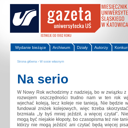
Wydanie bieżące
Archiwum
Działy
Autorzy
Konkur
Strona główna
›
W sosie własnym
Na serio
W Nowy Rok wchodzimy z nadzieją, bo w związku z
rozwojem oszczędności trudno nam w ten rok wj
wjechać koleją, lecz koleje nie tanieją. Nie będzie 
fundował zniżek kolejowych, więc trzeba skorzystać
brzmiała ,,ty byś mniej jeździł, a więcej czytał". Ni
mogą być niejakie kłopoty, bo czasopisma też nie tan
którzy nie mogą jeździć ani czytać będą więcej pis