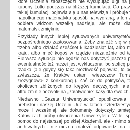
które Uczelnia zaoszczędzi nie wykupując ulgi na 
kupony Lotto podczas najbliższej kumulacji. Co pra
takiej kumulacji pojawia się u nas telewizja i próbuj
napotkanego matematyka sposób na wygraną, a ten z
odbiera widzom wszelką nadzieję, ale może dl
matematyk zmięknie.
Przykłady innych lepiej sytuowanych uniwersytet
bezpośredniego zastosowania. Żeby znaleźć się w g
trzeba albo działać sześćset kilkadziesiąt lat, albo 
kraju, albo mieć kogoś w rządzie niezależnie od te
Pierwsza sytuacja nie będzie nas dotyczyć jeszcze p
ewentualność też raczej jest wykluczona, bo stolicę 
rzadka (ale gdyby się taka możliwość pojawiła, to p
zwłaszcza, że Kraków ustami wieszczów Turna
zrezygnował z konkurencji). Zaś co do polityków, t
okolicach zbliżonych do kręgów decyzyjnych, ale
altruizm nie pozwolił na ,,załatwienie" kasy dla swoich.
Niedawno ,,Gazeta Uniwersytecka" opublikowała
prehistorii naszej Uczelni. Już w latach czterdziest
może i wcześniej, ale dokumenty dotyczyły tamte
Katowicach próby utworzenia Uniwersytetu. W tej s
pomoc do najstarszej polskiej Akademii, ale - mimo
archiwalnych - nie można znaleźć odpowiedzi na 