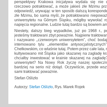
perspektywy Krakowa inicjatywa wydała się nie
rzeczowo potraktować, a może jakieś złe Mzimu prze
odpowiedź, urywając w ten sposób dalszą koresponde
złe Mzimu, bo sama myśl, że potraktowano niepoważ
uniwersytetu na Górnym Śląsku, mógłby wywołać ro
napięcia regionalne. Ludzie tutaj bardzo są bowiem amb
Niestety, dalszy bieg wypadków, już po 1968 r., p
jesteśmy traktowani zbyt poważnie. Najpierw traktowa
i nazywano ,,czerwonym uniwersytetem", choć bodaj
internowano tylu ,,elementów antysocjalistycznych
Chełkowskim, co właśnie tutaj. Potem przez całe lata,
kultywowano mit Śląska jako skazanej na zagładę krai
chciałby inwestować w krainie skazanej na zagładę?
uniwersytet? Na Nowy Rok życzę naszej społeczn
bardziej na serio niż dotąd. Oczywiście, przede ws
sami traktować poważnie.
Stefan Oślizło
Autorzy:
Stefan Oślizło
, Rys. Marek Rojek