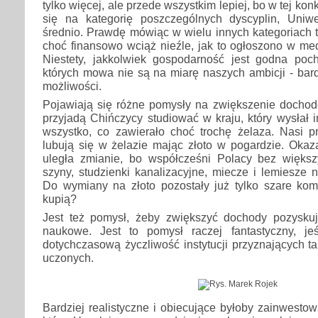
tylko więcej, ale przede wszystkim lepiej, bo w tej kon
się na kategorię poszczególnych dyscyplin, Uniw
średnio. Prawdę mówiąc w wielu innych kategoriach 
choć finansowo wciąż nieźle, jak to ogłoszono w me
Niestety, jakkolwiek gospodarność jest godna poch
których mowa nie są na miarę naszych ambicji - bar
możliwości.
Pojawiają się różne pomysły na zwiększenie docho
przyjadą Chińczycy studiować w kraju, który wysłał 
wszystko, co zawierało choć trochę żelaza. Nasi p
lubują się w żelazie mając złoto w pogardzie. Okaz
uległa zmianie, bo współcześni Polacy bez więks
szyny, studzienki kanalizacyjne, miecze i lemiesze 
Do wymiany na złoto pozostały już tylko szare komó
kupią?
Jest też pomysł, żeby zwiększyć dochody pozysku
naukowe. Jest to pomysł raczej fantastyczny, j
dotychczasową życzliwość instytucji przyznających ta
uczonych.
Bardziej realistyczne i obiecujące byłoby zainwestow