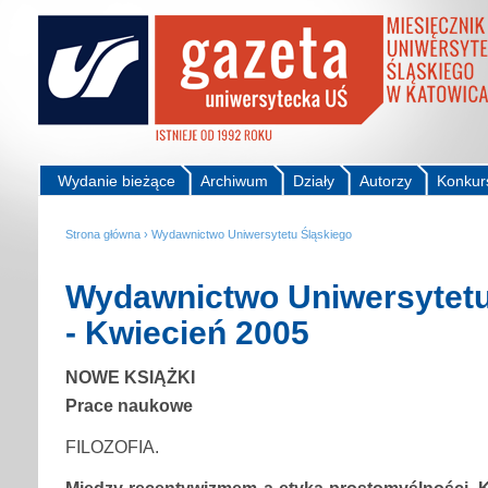
Wydanie bieżące
Archiwum
Działy
Autorzy
Konkur
Strona główna
›
Wydawnictwo Uniwersytetu Śląskiego
Wydawnictwo Uniwersytetu
- Kwiecień 2005
NOWE KSIĄŻKI
Prace naukowe
FILOZOFIA.
Między recentywizmem a etyką prostomyślności. K