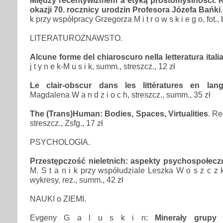
okazji 70. rocznicy urodzin Profesora Józefa Bańki
k przy współpracy Grzegorza M i t r o w s k i e g o, fot., b
LITERATUROZNAWSTO.
Alcune forme del chiaroscuro nella letteratura itali
j t y n e k-M u s i k, summ., streszcz., 12 zł
Le clair-obscur dans les littératures en la
Magdalena W a n d z i o c h, streszcz., summ., 35 zł
The (Trans)Human: Bodies, Spaces, Virtualities
. Re
streszcz., Zsfg., 17 zł
PSYCHOLOGIA.
Przestępczość nieletnich: aspekty psychospołecz
M. S t a n i k przy współudziale Leszka W o s z c z k a
wykresy, rez., summ., 42 zł
NAUKI o ZIEMI.
Evgeny G a l u s k i n:
Minerały grupy