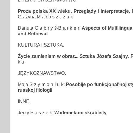
Proza polska XX wieku. Przeglądy i interpretacje
. 
Grażyna M a r o s z c z u k
Danuta G a b r y ś-B a r k e r:
Aspects of Multilingua
and Retrieval
KULTURA I SZTUKA.
Życie zamieniam w obraz... Sztuka Józefa Szajny
. 
k a
JĘZYKOZNAWSTWO.
Maja S z y m o n i u k:
Posobije po funkcjonal'noj sty
russkoj filologii
INNE.
Jerzy P a s z e k:
Wademekum skrablisty