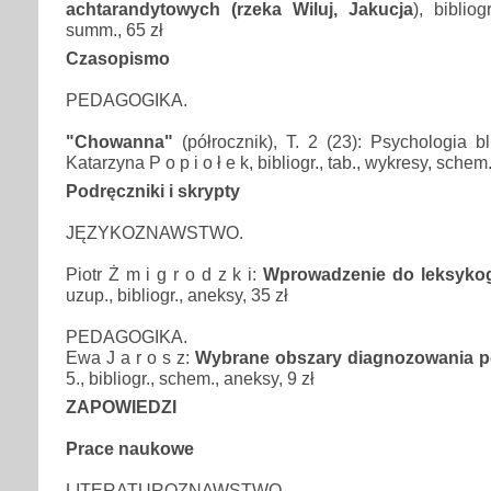
achtarandytowych (rzeka Wiluj, Jakucja
), bibliogr
summ., 65 zł
Czasopismo
PEDAGOGIKA.
"Chowanna"
(półrocznik), T. 2 (23): Psychologia bl
Katarzyna P o p i o ł e k, bibliogr., tab., wykresy, schem
Podręczniki i skrypty
JĘZYKOZNAWSTWO.
Piotr Ż m i g r o d z k i:
Wprowadzenie do leksykogr
uzup., bibliogr., aneksy, 35 zł
PEDAGOGIKA.
Ewa J a r o s z:
Wybrane obszary diagnozowania 
5., bibliogr., schem., aneksy, 9 zł
ZAPOWIEDZI
Prace naukowe
LITERATUROZNAWSTWO.