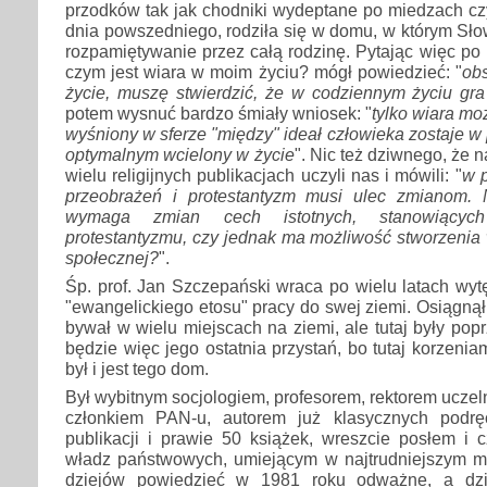
przodków tak jak chodniki wydeptane po miedzach czy
dnia powszedniego, rodziła się w domu, w którym Sło
rozpamiętywanie przez całą rodzinę. Pytając więc po 
czym jest wiara w moim życiu? mógł powiedzieć: "
ob
życie, muszę stwierdzić, że w codziennym życiu gr
potem wysnuć bardzo śmiały wniosek: "
tylko wiara m
wyśniony w sferze "między" ideał człowieka zostaje w
optymalnym wcielony w życie
". Nic też dziwnego, że n
wielu religijnych publikacjach uczyli nas i mówili: "
w 
przeobrażeń i protestantyzm musi ulec zmianom. 
wymaga zmian cech istotnych, stanowiącyc
protestantyzmu, czy jednak ma możliwość stworzenia 
społecznej?
".
Śp. prof. Jan Szczepański wraca po wielu latach wyt
"ewangelickiego etosu" pracy do swej ziemi. Osiągnął
bywał w wielu miejscach na ziemi, ale tutaj były popr
będzie więc jego ostatnia przystań, bo tutaj korzeniam
był i jest tego dom.
Był wybitnym socjologiem, profesorem, rektorem uczel
członkiem PAN-u, autorem już klasycznych podr
publikacji i prawie 50 książek, wreszcie posłem i 
władz państwowych, umiejącym w najtrudniejszym 
dziejów powiedzieć w 1981 roku odważne, a dz