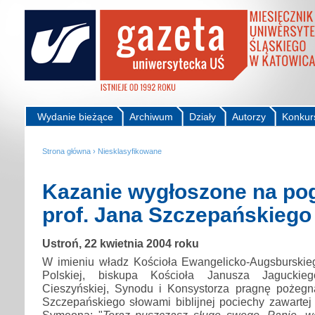
Wydanie bieżące
Archiwum
Działy
Autorzy
Konkur
Strona główna
›
Niesklasyfikowane
Kazanie wygłoszone na pog
prof. Jana Szczepańskiego
Ustroń, 22 kwietnia 2004 roku
W imieniu władz Kościoła Ewangelicko-Augsburskie
Polskiej, biskupa Kościoła Janusza Jaguckieg
Cieszyńskiej, Synodu i Konsystorza pragnę pożegn
Szczepańskiego słowami biblijnej pociechy zawarte
Symeona: "
Teraz puszczasz sługę swego, Panie, 