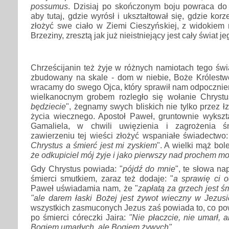
possumus
. Dzisiaj po skończonym boju powraca do 
aby tutaj, gdzie wyrósł i ukształtował się, gdzie kor
złożyć swe ciało w Ziemi Cieszyńskiej, z widokiem 
Brzeziny, zresztą jak już nieistniejący jest cały świat j
Chrześcijanin też żyje w różnych namiotach tego św
zbudowany na skale - dom w niebie, Boże Królestw
wracamy do swego Ojca, który sprawił nam odpocznie
wielkanocnym grobem rozległo się wołanie Chrystu
będziecie
", żegnamy swych bliskich nie tylko przez łz
życia wiecznego. Apostoł Paweł, gruntownie wyksz
Gamaliela, w chwili uwięzienia i zagrożenia ś
zawierzeniu tej wieści złożyć wspaniałe świadectwo:
Chrystus a śmierć jest mi zyskiem
". A wielki mąż bol
że odkupiciel mój żyje i jako pierwszy nad prochem mo
Gdy Chrystus powiada: "
pójdź do mnie
", te słowa n
śmierci smutkiem, zaraz też dodaje: "
a sprawię ci 
Paweł uświadamia nam, że "
zapłatą za grzech jest ś
"ale darem łaski Bożej jest żywot wieczny w Jezusi
wszystkich zasmuconych Jezus zaś powiada to, co po
po śmierci córeczki Jaira:
"Nie płaczcie, nie umarł, a
Bogiem umarłych, ale Bogiem żywych"
.