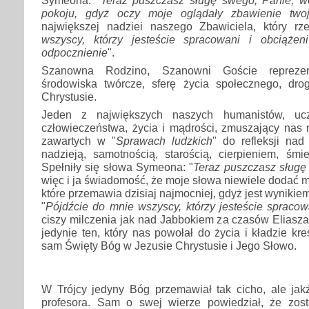
pokoju, gdyż oczy moje oglądały zbawienie two
największej nadziei naszego Zbawiciela, który rze
wszyscy, którzy jesteście spracowani i obciąż
odpocznienie
".
Szanowna Rodzino, Szanowni Goście reprezent
środowiska twórcze, sferę życia społecznego, drog
Chrystusie.
Jeden z największych naszych humanistów, uc
człowieczeństwa, życia i mądrości, zmuszający nas 
zawartych w "
Sprawach ludzkich
" do refleksji na
nadzieją, samotnością, starością, cierpieniem, śmie
Spełniły się słowa Symeona: "
Teraz puszczasz sługę 
więc i ja świadomość, że moje słowa niewiele dodać m
które przemawia dzisiaj najmocniej, gdyż jest wynikie
"
Pójdźcie do mnie wszyscy, którzy jesteście spracow
ciszy milczenia jak nad Jabbokiem za czasów Eliasz
jedynie ten, który nas powołał do życia i kładzie kr
sam Święty Bóg w Jezusie Chrystusie i Jego Słowo.
W Trójcy jedyny Bóg przemawiał tak cicho, ale jakż
profesora. Sam o swej wierze powiedział, że zos