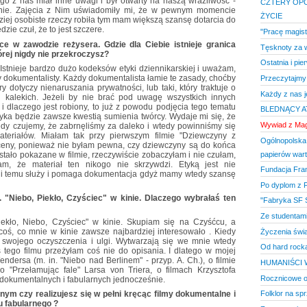
o z nas miał inne uwagi i był otwarty na naszą wrażliwość -
CZTERY OPO
lnie. Zajęcia z Nim uświadomiły mi, że w pewnym momencie
ŻYCIE
ziej osobiste rzeczy robiła tym mam większą szansę dotarcia do
dzie czuł, że to jest szczere.
"Pracę magist
ce w zawodzie reżysera. Gdzie dla Ciebie istnieje granica
Tęsknoty za w
órej nigdy nie przekroczysz?
Ostatnia i pi
 Istnieje bardzo dużo kodeksów etyki dziennikarskiej i uważam,
 dokumentalisty. Każdy dokumentalista łamie te zasady, choćby
Przeczytajmy 
ry dotyczy nienaruszania prywatności, lub taki, który traktuje o
Każdy z nas 
 kalekich. Jeżeli by nie brać pod uwagę wszystkich innych
 i dlaczego jest robiony, to już z powodu podjęcia tego tematu
BLEDNĄCY 
tyka będzie zawsze kwestią sumienia twórcy. Wydaje mi się, że
Wywiad z Mag
edy czujemy, że zabrnęliśmy za daleko i wtedy powinniśmy się
eriałów. Miałam tak przy pierwszym filmie "Dziewczyny z
Ogólnopolska 
ny, ponieważ nie byłam pewna, czy dziewczyny są do końca
papierów war
stało pokazane w filmie, rzeczywiście zobaczyłam i nie czułam,
am, że materiał ten nikogo nie skrzywdzi. Etyką jest nie
Fundacja Fra
 i temu służy i pomaga dokumentacja gdyż mamy wtedy szansę
Po dyplom z F
. "Niebo, Piekło, Czyściec" w kinie. Dlaczego wybrałaś ten
"Fabryka SF S
Ze studentami
iekło, Niebo, Czyściec" w kinie. Skupiam się na Czyśćcu, a
 coś, co mnie w kinie zawsze najbardziej interesowało . Kiedy
Życzenia świ
swojego oczyszczenia i ulgi. Wytwarzają się we mnie wtedy
Od hard rocka
tego filmu przeżyłam coś nie do opisania. I dlatego w mojej
dersa (m. in. "Niebo nad Berlinem" - przyp. A. Ch.), o filmie
HUMANIŚCI 
o "Przełamując fale" Larsa von Triera, o filmach Krzysztofa
Rocznicowe o
 dokumentalnych i fabularnych jednocześnie.
Folklor na sp
rnym czy realizujesz się w pełni kręcąc filmy dokumentalne i
u fabularnego ?