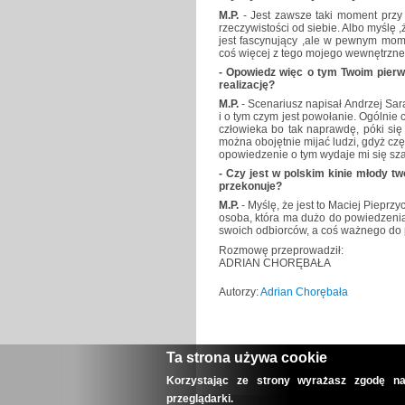
M.P.
- Jest zawsze taki moment przy 
rzeczywistości od siebie. Albo myślę 
jest fascynujący ,ale w pewnym mom
coś więcej z tego mojego wewnętrzne
- Opowiedz więc o tym Twoim pierws
realizację?
M.P.
- Scenariusz napisał Andrzej Sar
i o tym czym jest powołanie. Ogólnie 
człowieka bo tak naprawdę, póki się
można obojętnie mijać ludzi, gdyż czę
opowiedzenie o tym wydaje mi się sz
- Czy jest w polskim kinie młody t
przekonuje?
M.P.
- Myślę, że jest to Maciej Pieprzyc
osoba, która ma dużo do powiedzenia
swoich odbiorców, a coś ważnego do p
Rozmowę przeprowadził:
ADRIAN CHORĘBAŁA
Autorzy:
Adrian Chorębała
Ta strona używa cookie
Korzystając ze strony wyrażasz zgodę na
przeglądarki.