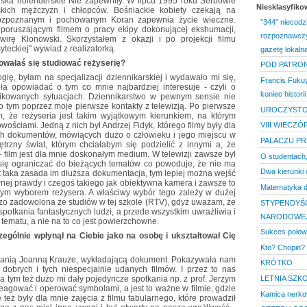
jska holenderskie Nie zapewniły. W lipcu 1995 roku Serbowie
Niesklasyfik
kich mężczyzn i chłopców. Bośniackie kobiety czekają na
o rozpoznanym i pochowanym Koran zapewnia życie wieczne.
"344" niecodz
 poruszającym filmem o pracy ekipy dokonującej ekshumacji,
rozpoznawczy,
irę Klonowski. Skorzystałem z okazji i po projekcji filmu
teckiej" wywiad z realizatorką.
gazetę lokaln
owałaś się studiować reżyserię?
POD PATRON
gię, byłam na specjalizacji dziennikarskiej i wydawało mi się,
Francis Fukuy
 opowiadać o tym co mnie najbardziej interesuje - czyli o
koniec historii
likowanych sytuacjach. Dziennikarstwo w pewnym sensie nie
o tym poprzez moje pierwsze kontakty z telewizją. Po pierwsze
UROCZYSTO
m, że reżyseria jest takim wyjątkowym kierunkiem, na którym
ściami. Jedną z nich był Andrzej Fidyk, którego filmy były dla
VIII WIECZÓ
h dokumentów, mówiących dużo o człowieku i jego miejscu w
PALACZU PR
zny świat, którym chciałabym się podzielić z innymi a, że
 film jest dla mnie doskonałym medium. W telewizji zawsze był
O studentach,
 się ograniczać do bieżących tematów co powoduje, że nie ma
Dwa kierunki 
est taka zasada im dłuższa dokumentacja, tym lepiej można wejść
nej prawdy i czegoś takiego jak obiektywna kamera i zawsze to
Matematyka d
nym wyborem reżysera. A właściwy wybór tego zależy w dużej
zo zadowolona ze studiów w tej szkole (RTV), gdyż uważam, że
STYPENDYŚC
potkania fantastycznych ludzi, a przede wszystkim uwrażliwia i
NARODOWE
 tematu, a nie na to co jest powierzchowne.
Sukces połow
zególnie wpłynął na Ciebie jako na osobę i ukształtował Cię
Kto? Chopin?
 panią Joanną Krauze, wykładającą dokument. Pokazywała nam
KRÓTKO
dobrych i tych niespecjalnie udanych filmów. I przez to nas
LETNIA SZK
a tym też dużo mi dały pojedyncze spotkania np. z prof. Jerzym
reagować i operować symbolami, a jest to ważne w filmie, gdzie
Kamica nerk
też były dla mnie zajęcia z filmu fabularnego, które prowadził