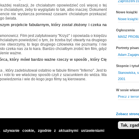
Zaproszeni za
każdej realizacji, że chciałabym opowiedzieć coś więcej o tej
,że chciałabym, żeby to wyglądało to tak, albo inaczej. Dokument
Nowe książki
encie nie wystarcza ponieważ czasami chciałabym przekazać
go świata.
Nowe książki 
zym projekcie fabularnym, który został złożony i czeka na
Ogłoszenia
amonowicz. Film jest zatytułowany "Krzyż" i opowiada o księdzu
MASZ PROB
chciałabym powiedzieć o tym, że trzeba być otwarty na drugiego
 nie otworzymy, to tego drugiego człowieka nie poznamy. I nie
Portrety pisar
sto czeka nas za to kara. Bardzo chciałbym zrobić ten film, gdyż
alenie ważne.
Adam Zagaje
wórca, który mówi bardzo ważne rzeczy w sposób , który Cię
Stopnie i tyt
a , który zadebiutował ostatnio w fabule filmem "Inferno". Jest to
Stanowiska, s
 i robi to we właściwy sposób czyli z szacunkiem do widza. Ma
2001
owiedzenia i wie do kogo jego filmy są kierowane.
W sosie włas
Precz z terro
Zobacz stronę
Tak, zga
 używanie cookie, zgodnie z aktualnymi ustawieniami