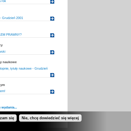
 rok
- Grudzień 2001
LEM PRAWNY?
zy
wski
uły naukowe
topnie, tytuły naukowe - Grudzień
nym
rem!
 wydania...
dzam się
Nie, chcę dowiedzieć się więcej