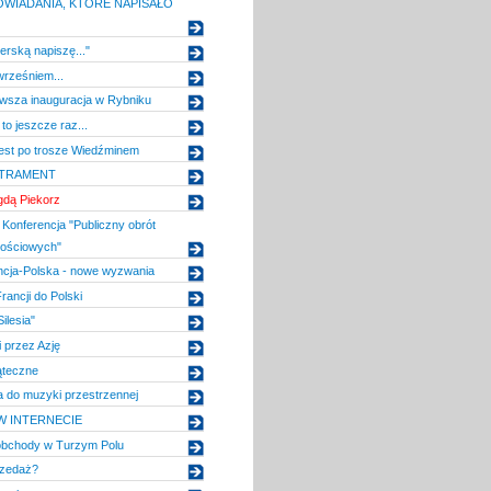
WIADANIA, KTÓRE NAPISAŁO
erską napiszę..."
rześniem...
erwsza inauguracja w Rybniku
to jeszcze raz...
jest po trosze Wiedźminem
ATRAMENT
dą Piekorz
Konferencja "Publiczny obrót
tościowych"
ncja-Polska - nowe wyzwania
rancji do Polski
ilesia"
 przez Azję
ąteczne
 do muzyki przestrzennej
W INTERNECIE
bchody w Turzym Polu
rzedaż?