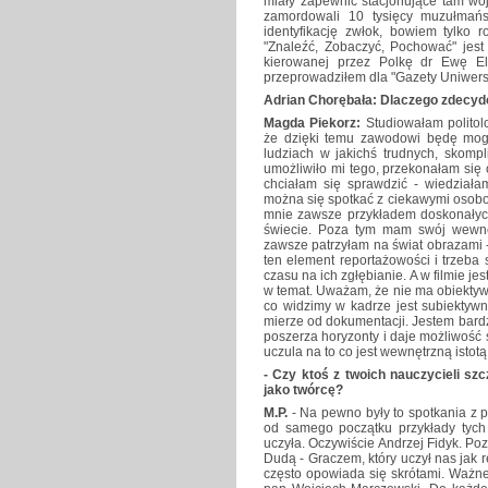
miały zapewnić stacjonujące tam wo
zamordowali 10 tysięcy muzułmańs
identyfikację zwłok, bowiem tylk
"Znaleźć, Zobaczyć, Pochować" jest
kierowanej przez Polkę dr Ewę Elw
przeprowadziłem dla "Gazety Uniwersy
Adrian Chorębała: Dlaczego zdecyd
Magda Piekorz:
Studiowałam politolo
że dzięki temu zawodowi będę mogła
ludziach w jakichś trudnych, skomp
umożliwiło mi tego, przekonałam się 
chciałam się sprawdzić - wiedziała
można się spotkać z ciekawymi osobowo
mnie zawsze przykładem doskonałyc
świecie. Poza tym mam swój wewnętr
zawsze patrzyłam na świat obrazami -
ten element reportażowości i trzeba
czasu na ich zgłębianie. A w filmie j
w temat. Uważam, że nie ma obiektyw
co widzimy w kadrze jest subiektyw
mierze od dokumentacji. Jestem bard
poszerza horyzonty i daje możliwość s
uczula na to co jest wewnętrzną istotą
- Czy ktoś z twoich nauczycieli szc
jako twórcę?
M.P.
- Na pewno były to spotkania z
od samego początku przykłady tych 
uczyła. Oczywiście Andrzej Fidyk. Poz
Dudą - Graczem, który uczył nas jak 
często opowiada się skrótami. Ważne 