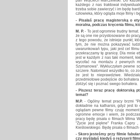
pan Wojciech Marczewski. Do każdeg
każdego z nas traktował indywidua
trzeba sobie zawierzyć i im będę bard
człowieka, który ogląda moje filmy i bę
- Pisałaś pracę magisterską o ety
moralna, podczas kręcenia filmu, kt
M. P.
- To jest ogromnie trudny temat.
że są one nie przystosowane do pracy
z tego powodu, że istnieje punkt, któ
tym, że nie można pokazywać ludzi
uwarunkowań typu, jaki jest cel filmu
przekraczamy tę granicę. Dla mnie e
jest w każdym z nas taki moment, ki
wycofać na montażu z pewnych mat
Szymanowa". Wykluczyłam pewne sce
szczere. Natomiast wszystko to, co zo
że jest to nieprawdziwe. Wiedział
przedmiotowe podejście do bohatera
zbliżyć się i poznać swego bohatera.
- Piszesz teraz pracę doktorską pt
temat?
M.P.
- Ogólny temat pracy brzmi "P
dokładnie na katharsis, gdyż jest to
oglądam pewne filmy czuję moment 
ogromne emocje i wiem, że podczas 
pracy będę pisała o filmach Wima Wen
"Życie jest piękne" Franka Capry , 
Kieślowskiego. Będę pisała o filmach
- Skoro jesteśmy przy filmie fabula
czy myślałaś kiedyś o reżyserii film