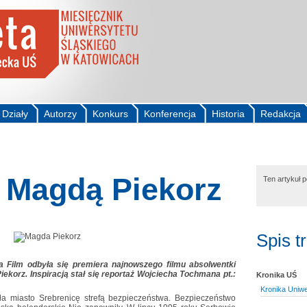
Działy
Autorzy
Konkurs
Konferencja
Historia
Redakcja
 Magdą Piekorz
Ten artykuł 
Spis t
a Film odbyła się premiera najnowszego filmu absolwentki
iekorz. Inspiracją stał się reportaż Wojciecha Tochmana pt.:
Kronika UŚ
Kronika Uniw
a miasto Srebrenicę strefą bezpieczeństwa. Bezpieczeństwo