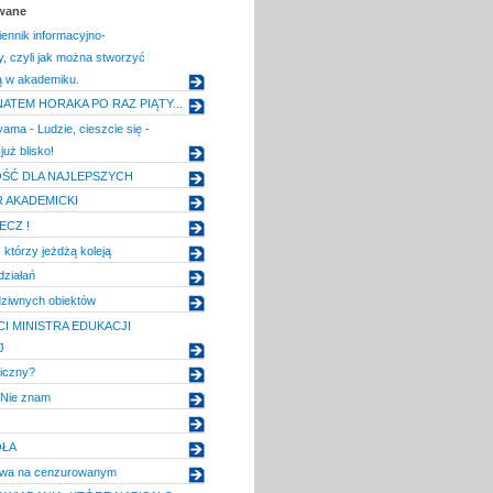
owane
iennik informacyjno-
 czyli jak można stworzyć
ą w akademiku.
ATEM HORAKA PO RAZ PIĄTY...
ama - Ludzie, cieszcie się -
 już blisko!
ŚĆ DLA NAJLEPSZYCH
R AKADEMICKI
ECZ !
 którzy jeżdżą koleją
działań
ziwnych obiektów
I MINISTRA EDUKACJI
J
iczny?
 Nie znam
OŁA
owa na cenzurowanym