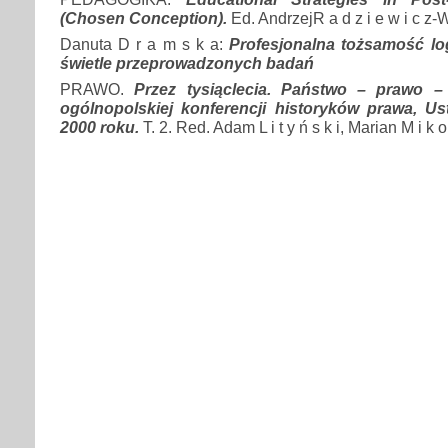
(Chosen Conception).
Ed. AndrzejR a d z i e w i c z-W i
Danuta D r a m s k a:
Profesjonalna tożsamość l
świetle przeprowadzonych badań
PRAWO.
Przez tysiąclecia. Państwo – prawo – 
ogólnopolskiej konferencji historyków prawa, Us
2000 roku.
T. 2. Red. Adam L i t y ń s k i, Marian M i k o 