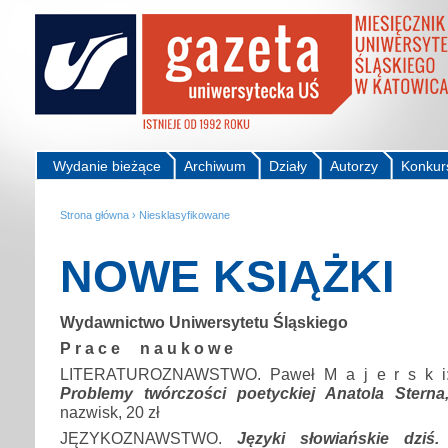
Wydanie bieżące
Archiwum
Działy
Autorzy
Konkur
Strona główna
›
Niesklasyfikowane
NOWE KSIĄŻKI
Wydawnictwo Uniwersytetu Śląskiego
P r a c e n a u k o w e
LITERATUROZNAWSTWO. Paweł M a j e r s k i
Problemy twórczości poetyckiej Anatola Sterna
nazwisk, 20 zł
JĘZYKOZNAWSTWO.
Języki słowiańskie dziś