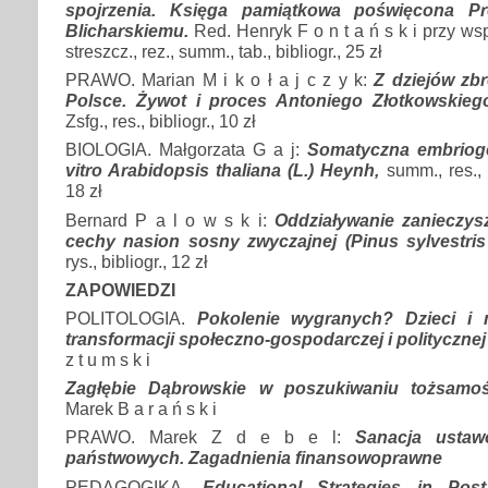
spojrzenia. Księga pamiątkowa poświęcona Pr
Blicharskiemu.
Red. Henryk F o n t a ń s k i przy wsp
streszcz., rez., summ., tab., bibliogr., 25 zł
PRAWO. Marian M i k o ł a j c z y k:
Z dziejów zb
Polsce. Żywot i proces Antoniego Złotkowskiego
Zsfg., res., bibliogr., 10 zł
BIOLOGIA. Małgorzata G a j:
Somatyczna embrioge
vitro Arabidopsis thaliana (L.) Heynh,
summ., res., ta
18 zł
Bernard P a l o w s k i:
Oddziaływanie zanieczy
cechy nasion sosny zwyczajnej (Pinus sylvestris 
rys., bibliogr., 12 zł
ZAPOWIEDZI
POLITOLOGIA.
Pokolenie wygranych? Dzieci i 
transformacji społeczno-gospodarczej i politycznej
z t u m s k i
Zagłębie Dąbrowskie w poszukiwaniu tożsamośc
Marek B a r a ń s k i
PRAWO. Marek Z d e b e l:
Sanacja ustaw
państwowych. Zagadnienia finansowoprawne
PEDAGOGIKA.
Educational Strategies in Post