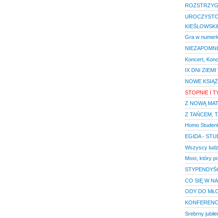
ROZSTRZYG
UROCZYSTOŚ
KIEŚLOWSK
Gra w numerk
NIEZAPOMNI
Koncert, Koncer
IX DNI ZIE
NOWE KSIĄŻ
STOPNIE I 
Z NOWĄ MAT
Z TAŃCEM, T
Homo Student
EGIDA - STU
Wszyscy ludz
Most, który 
STYPENDYŚ
CO SIĘ W N
ODY DO MŁ
KONFERENC
Srebrny jubil