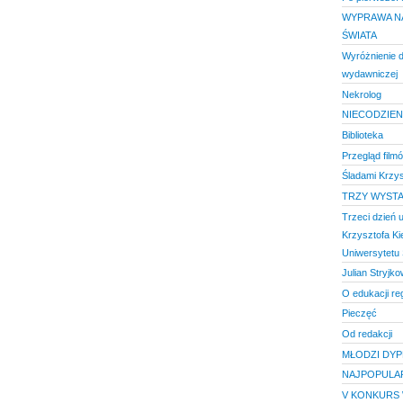
WYPRAWA N
ŚWIATA
Wyróżnienie d
wydawniczej
Nekrolog
NIECODZIENN
Biblioteka
Przegląd film
Śladami Krzys
TRZY WYST
Trzeci dzień 
Krzysztofa K
Uniwersytetu 
Julian Stryjko
O edukacji reg
Pieczęć
Od redakcji
MŁODZI DYP
NAJPOPULAR
V KONKURS 