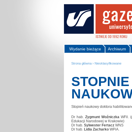
Wydanie bieżące
Archiwum
Strona główna
›
Niesklasyfikowane
STOPNIE 
NAUKOW
Stopień naukowy doktora habilitowan
Dr hab.
Zygmunt Woźniczka
WFil. (
Edukacji Narodowej w Krakowie)
Dr hab.
Sylwester Fertacz
WNS
Dr hab.
Lidia Zacharko
WPiA.