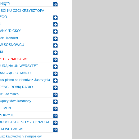
NIĘTY
CI KU CZCI KRZYSZTOFA
IEGO
i
ANY "DICKO"
t, Koncert........
MI W SOSNOWCU
KI
TYTUŁY NAUKOWE
URĄ NA UNIWERSYTET
AŃCZĄC, O TAŃCU...
us pismo studentów z Jastrzębia
DENCI ROBIĄ RADIO
ie Kośmidka
połączył dwa kosmosy
CI MEN
AS KRYJE
ODOŚCI KŁOPOTY Z CENZURĄ
JA WE LWOWIE
eusz katowickich sympozjów