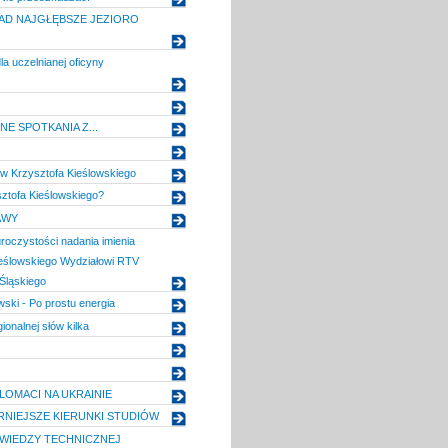
AD NAJGŁĘBSZE JEZIORO
la uczelnianej oficyny
E SPOTKANIA Z...
ów Krzysztofa Kieślowskiego
ztofa Kieślowskiego?
AWY
uroczystości nadania imienia
ieślowskiego Wydziałowi RTV
Śląskiego
wski - Po prostu energia
ionalnej słów kilka
LOMACI NA UKRAINIE
NIEJSZE KIERUNKI STUDIÓW
WIEDZY TECHNICZNEJ