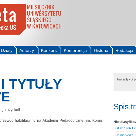
Działy
Autorzy
Konkurs
Konferencja
Historia
Redakcja
I TYTUŁY
Ten artykuł 
E
Spis t
ego uzyskali:
przewód habilitacyjny na Akademii Pedagogicznej im. Komisji
Niesklasyfik
GODZINA TY
Po pierwsze: 