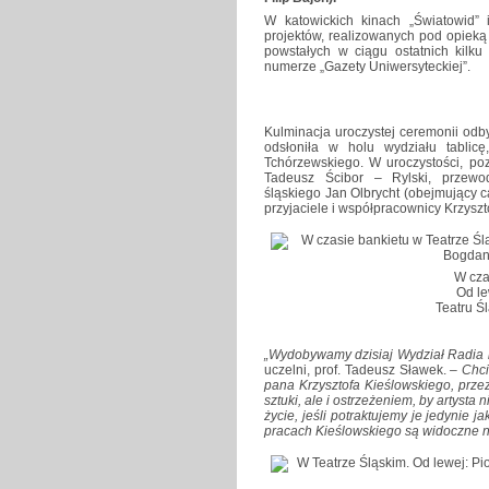
W katowickich kinach „Światowid” 
projektów, realizowanych pod opieką 
powstałych w ciągu ostatnich kilku
numerze „Gazety Uniwersyteckiej”.
Kulminacja uroczystej ceremonii odb
odsłoniła w holu wydziału tablic
Tchórzewskiego. W uroczystości, poza
Tadeusz Ścibor – Rylski, przewod
śląskiego Jan Olbrycht (obejmujący 
przyjaciele i współpracownicy Krzyszt
W cza
Od le
Teatru Ś
„Wydobywamy dzisiaj Wydział Radia 
uczelni, prof. Tadeusz Sławek.
– Chci
pana Krzysztofa Kieślowskiego, prze
sztuki, ale i ostrzeżeniem, by artysta
życie, jeśli potraktujemy je jedynie 
pracach Kieślowskiego są widoczne n