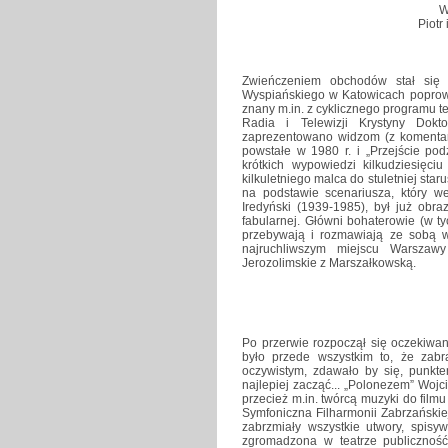
W
Piotr
Zwieńczeniem obchodów stał się k
Wyspiańskiego w Katowicach poprowadz
znany m.in. z cyklicznego programu t
Radia i Telewizji Krystyny Dokt
zaprezentowano widzom (z komentarz
powstałe w 1980 r. i „Przejście po
krótkich wypowiedzi kilkudziesięc
kilkuletniego malca do stuletniej starus
na podstawie scenariusza, który w
Iredyński (1939-1985), był już obr
fabularnej. Główni bohaterowie (w t
przebywają i rozmawiają ze sobą 
najruchliwszym miejscu Warszaw
Jerozolimskie z Marszałkowską.
Po przerwie rozpoczął się oczekiwa
było przede wszystkim to, że zabr
oczywistym, zdawało by się, punkte
najlepiej zacząć... „Polonezem” Wojc
przecież m.in. twórcą muzyki do filmu
Symfoniczna Filharmonii Zabrzańskie
zabrzmiały wszystkie utwory, spisy
zgromadzona w teatrze publicznoś