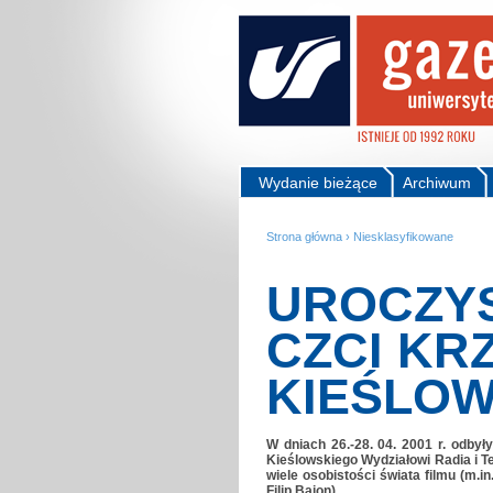
Wydanie bieżące
Archiwum
Strona główna
›
Niesklasyfikowane
UROCZYS
CZCI KR
KIEŚLO
W dniach 26.-28. 04. 2001 r. odbył
Kieślowskiego Wydziałowi Radia i Tel
wiele osobistości świata filmu (m.i
Filip Bajon).