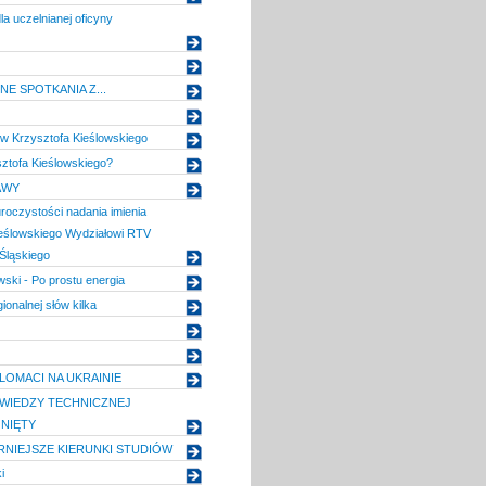
la uczelnianej oficyny
E SPOTKANIA Z...
ów Krzysztofa Kieślowskiego
ztofa Kieślowskiego?
AWY
uroczystości nadania imienia
ieślowskiego Wydziałowi RTV
Śląskiego
wski - Po prostu energia
ionalnej słów kilka
LOMACI NA UKRAINIE
WIEDZY TECHNICZNEJ
NIĘTY
NIEJSZE KIERUNKI STUDIÓW
i