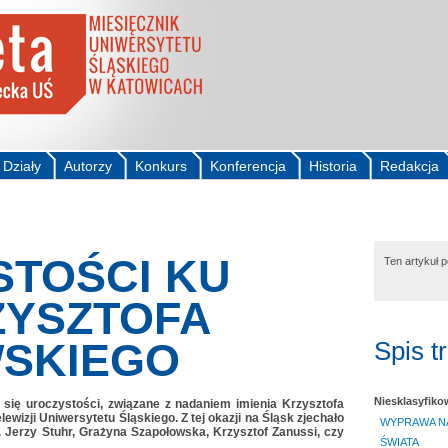
Działy
Autorzy
Konkurs
Konferencja
Historia
Redakcja
TOŚCI KU
Ten artykuł 
ZYSZTOFA
WSKIEGO
Spis t
Niesklasyfik
y się uroczystości, związane z nadaniem imienia Krzysztofa
ewizji Uniwersytetu Śląskiego. Z tej okazji na Śląsk zjechało
WYPRAWA N
n. Jerzy Stuhr, Grażyna Szapołowska, Krzysztof Zanussi, czy
ŚWIATA