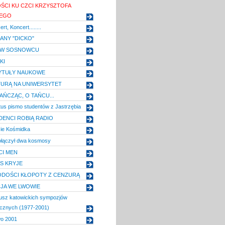
CI KU CZCI KRZYSZTOFA
IEGO
t, Koncert........
ANY "DICKO"
MI W SOSNOWCU
KI
TYTUŁY NAUKOWE
URĄ NA UNIWERSYTET
AŃCZĄC, O TAŃCU...
us pismo studentów z Jastrzębia
DENCI ROBIĄ RADIO
ie Kośmidka
połączył dwa kosmosy
CI MEN
AS KRYJE
ODOŚCI KŁOPOTY Z CENZURĄ
JA WE LWOWIE
eusz katowickich sympozjów
icznych (1977-2001)
wo 2001