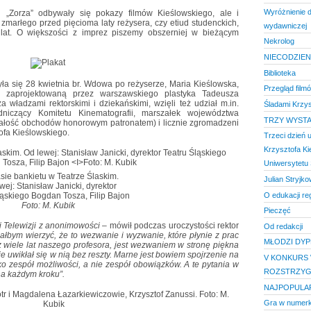
Wyróżnienie d
i „Zorza” odbywały się pokazy filmów Kieślowskiego, ale i
zmarłego przed pięcioma laty reżysera, czy etiud studenckich,
wydawniczej
 lat. O większości z imprez piszemy obszerniej w bieżącym
Nekrolog
NIECODZIENN
Biblioteka
yła się 28 kwietnia br. Wdowa po reżyserze, Maria Kieślowska,
Przegląd film
ę, zaprojektowaną przez warszawskiego plastyka Tadeusza
 władzami rektorskimi i dziekańskimi, wzięli też udział m.in.
Śladami Krzys
niczący Komitetu Kinematografii, marszałek województwa
TRZY WYST
całość obchodów honorowym patronatem) i licznie zgromadzeni
ofa Kieślowskiego.
Trzeci dzień 
Krzysztofa K
Uniwersytetu 
sie bankietu w Teatrze Ślaskim.
Julian Stryjko
wej: Stanisław Janicki, dyrektor
O edukacji reg
ląskiego Bogdan Tosza, Filip Bajon
Foto: M. Kubik
Pieczęć
i Telewizji z anonimowości
– mówił podczas uroczystości rektor
Od redakcji
ałbym wierzyć, że to wezwanie i wyzwanie, które płynie z prac
MŁODZI DYP
z wiele lat naszego profesora, jest wezwaniem w stronę piękna
 nie uwikłał się w nią bez reszty. Marne jest bowiem spojrzenie na
V KONKURS 
jako zespół możliwości, a nie zespół obowiązków. A te pytania w
ROZSTRZYG
a każdym kroku”.
NAJPOPULAR
Gra w numerk