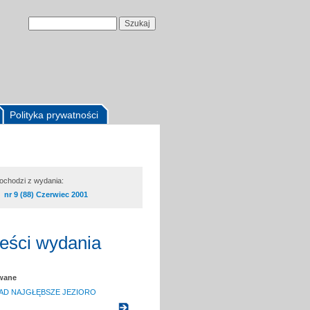
Polityka prywatności
pochodzi z wydania:
nr 9 (88) Czerwiec 2001
reści wydania
owane
AD NAJGŁĘBSZE JEZIORO