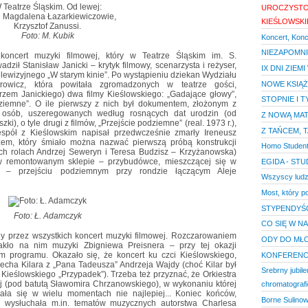
 Teatrze Śląskim. Od lewej:
UROCZYSTOŚ
 i Magdalena Łazarkiewiczowie,
KIEŚLOWSK
Krzysztof Zanussi.
Foto: M. Kubik
Koncert, Koncer
NIEZAPOMNI
oncert muzyki filmowej, który w Teatrze Śląskim im. S.
ił Stanisław Janicki – krytyk filmowy, scenarzysta i reżyser,
IX DNI ZIE
elewizyjnego „W starym kinie”. Po wystąpieniu dziekan Wydziału
NOWE KSIĄŻ
orowicz, która powitała zgromadzonych w teatrze gości,
em Janickiego) dwa filmy Kieślowskiego: „Gadające głowy”,
STOPNIE I 
dziemne”. O ile pierwszy z nich był dokumentem, złożonym z
iu osób, uszeregowanych według rosnących dat urodzin (od
Z NOWĄ MAT
zki), o tyle drugi z filmów, „Przejście podziemne” (real. 1973 r.),
Z TAŃCEM, T
espół z Kieślowskim napisał przedwcześnie zmarły Ireneusz
azem, który śmiało można nazwać pierwszą próbą konstrukcji
Homo Student
ych rolach Andrzej Seweryn i Teresa Budzisz – Krzyżanowska)
w remontowanym sklepie – przybudówce, mieszczącej się w
EGIDA - STU
y – przejściu podziemnym przy rondzie łączącym Aleje
Wszyscy ludz
Most, który 
STYPENDYŚ
Foto: Ł. Adamczyk
CO SIĘ W N
ny przez wszystkich koncert muzyki filmowej. Rozczarowaniem
ODY DO MŁ
akło na nim muzyki Zbigniewa Preisnera – przy tej okazji
m programu. Okazało się, że koncert ku czci Kieślowskiego,
KONFERENC
iecha Kilara z „Pana Tadeusza” Andrzeja Wajdy (choć Kilar był
Srebrny jubil
 Kieślowskiego „Przypadek”). Trzeba też przyznać, że Orkiestra
j (pod batutą Sławomira Chrzanowskiego), w wykonaniu której
chromatograf
wała się w wielu momentach nie najlepiej... Koniec końców,
Borne Sulino
ć wysłuchała m.in. tematów muzycznych autorstwa Charlesa