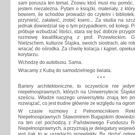
sam porusza ten temat. Znowu ktoś musi mu pomóc. 
jestem niezależna. Pytam o książki, materiały, z któ
bowiem, ile schodów prowadzi do czytelni i bibliotek
przynieść, załatwić, zrobić ksero... Za studia na szc
jednak dowiedział się o tym przypadkiem, od kolegi.
próbuje wzbudzać litości, stara się być dobrze przyg
rozmowę kwalifikacyjną z prof. Przewłockim. 
Nietzschem, kulturze Śląska, swoich siostrach, ale ro
wracać do ośrodka. Za chwilę kolacja i kąpiel, opiek
korytarzu.
Wchodzę do autobusu. Sama.
Wracamy z Kubą do samodzielnego świata.
* * *
Bariery architektoniczne, to oczywiście nie jed
niepełnosprawnych, których na Uniwersytecie Śląski
sześciu. Władze naszego uniwersytetu znają ten pro
rozwiązać, co jest trudne głównie ze względu na ogrom
W czasie rozmowy z Pełnomocnikiem Rekt
Niepełnosprawnych Sławomirem Bugajskim dowiedzia
na ten cel pochodzą z Państwowego Funduszu Re
Niepełnosprawnych, a przyznają je delegatury wojewód
jest (jak to w urzędach) przewlekły. By złożyć odp