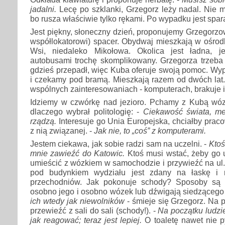
jadalni.
Lecę po szklanki, Grzegorz leży nadal. Nie mo
bo rusza właściwie tylko rękami. Po wypadku jest spar
Jest piękny, słoneczny dzień, proponujemy Grzegorzow
współlokatorowi) spacer. Obydwaj mieszkają w ośrod
Wsi, niedaleko Mikołowa. Okolica jest ładna, j
autobusami trochę skomplikowany. Grzegorza trzeba 
gdzieś przepadł, więc Kuba oferuje swoją pomoc. W
i czekamy pod bramą. Mieszkają razem od dwóch lat.
wspólnych zainteresowaniach - komputerach, brakuje im
Idziemy w czwórkę nad jezioro. Pchamy z Kubą wózk
dlaczego wybrał politologię: -
Ciekawość świata, me
rządzą.
Interesuje go Unia Europejska, chciałby pracow
z nią związanej. -
Jak nie, to „coś” z komputerami.
Jestem ciekawa, jak sobie radzi sam na uczelni. -
Ktoś
mnie zawieźć do Katowic.
Ktoś musi wstać, żeby go 
umieścić z wózkiem w samochodzie i przywieźć na ul
pod budynkiem wydziału jest zdany na łaskę i 
przechodniów. Jak pokonuje schody? Sposoby są
osobno jego i osobno wózek lub dźwigają siedzącego
ich wtedy jak niewolników
- śmieje się Grzegorz. Na 
przewieźć z sali do sali (schody!). -
Na początku ludzie 
jak reagować; teraz jest lepiej.
O toaletę nawet nie p