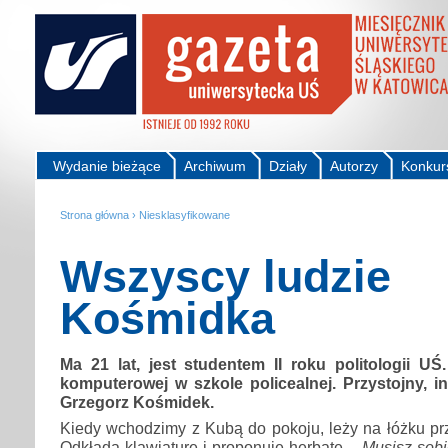
Wydanie bieżące
Archiwum
Działy
Autorzy
Konkur
Strona główna
›
Niesklasyfikowane
Wszyscy ludzie
Kośmidka
Ma 21 lat, jest studentem II roku politologii UŚ.
komputerowej w szkole policealnej. Przystojny, in
Grzegorz Kośmidek.
Kiedy wchodzimy z Kubą do pokoju, leży na łóżku prz
Odkłada klawiaturę i proponuje herbatę. -
Musisz sobi