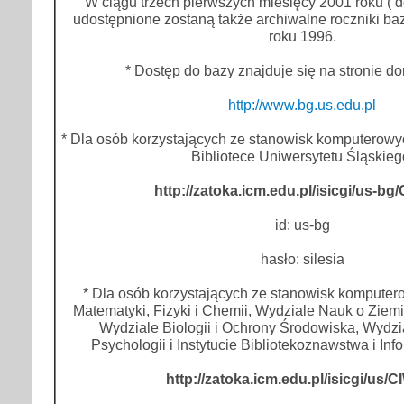
W ciągu trzech pierwszych miesięcy 2001 roku ( d
udostępnione zostaną także archiwalne roczniki b
roku 1996.
* Dostęp do bazy znajduje się na stronie
http://www.bg.us.edu.pl
* Dla osób korzystających ze stanowisk komputerowy
Bibliotece Uniwersytetu Śląskieg
http://zatoka.icm.edu.pl/isicgi/us-bg/
id: us-bg
hasło: silesia
* Dla osób korzystających ze stanowisk kompute
Matematyki, Fizyki i Chemii, Wydziale Nauk o Ziemi
Wydziale Biologii i Ochrony Środowiska, Wydzi
Psychologii i Instytucie Bibliotekoznawstwa i In
http://zatoka.icm.edu.pl/isicgi/us/C