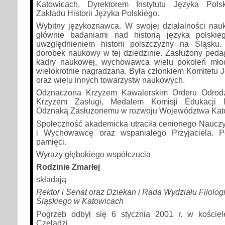
Katowicach, Dyrektorem Instytutu Języka Polsk
Zakładu Historii Języka Polskiego.
Wybitny językoznawca. W swojej działalności nau
głównie badaniami nad historią języka polskie
uwzględnieniem historii polszczyzny na Śląsku
dorobek naukowy w tej dziedzinie. Zasłużony peda
kadry naukowej, wychowawca wielu pokoleń młod
wielokrotnie nagradzana. Była członkiem Komitet
oraz wielu innych towarzystw naukowych.
Odznaczona Krzyżem Kawalerskim Orderu Odrodze
Krzyżem Zasługi, Medalem Komisji Edukacji 
Odznaką Zasłużonemu w rozwoju Województwa Kato
Społeczność akademicka utraciła cenionego Naucz
i Wychowawcę oraz wspaniałego Przyjaciela. P
pamięci.
Wyrazy głębokiego współczucia
Rodzinie Zmarłej
składają
Rektor i Senat oraz Dziekan i Rada Wydziału Filolo
Śląskiego w Katowicach
Pogrzeb odbył się 6 stycznia 2001 r. w koście
Czeladzi