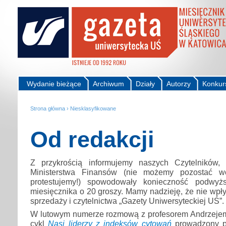
Wydanie bieżące
Archiwum
Działy
Autorzy
Konkur
Strona główna
›
Niesklasyfikowane
Od redakcji
Z przykrością informujemy naszych Czytelników,
Ministerstwa Finansów (nie możemy pozostać wo
protestujemy!) spowodowały konieczność podwyż
miesięcznika o 20 groszy. Mamy nadzieję, że nie wpły
sprzedaży i czytelnictwa „Gazety Uniwersyteckiej UŚ”.
W lutowym numerze rozmową z profesorem Andrzeje
cykl
Nasi liderzy z indeksów cytowań
prowadzony pr