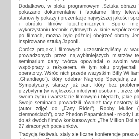
Dodatkowo, w bloku programowym „Sztuka obrazu
pokazano dokumentalne i fabularne filmy telewi
stanowiły pokazy i prezentacje najwyższej jakości sp
i obróbki filmów fotochemicznych. Sporo mie
wykorzystaniu technik cyfrowych w kinie współczes
po filmach, można było później obejrzeć obrazy Je
inspirowane sztuką Japonii.
Oprócz projekcji filmowych uczestniczyliśmy w wars
prowadzonych przez najwybitniejszych mistrzów 
seminarium dany twórca opowiadał o swoim wars
współpracy z reżyserem. W tym roku przyjechali
operatorzy. Wśród nich przede wszystkim Billy William
„Ghandiego”), który odebrał Nagrodę Specjalną za c
Sympatyczny, starszy już pan, który bez problem
przybyłymi (w większości młodymi) osobami, przez o
swoim życiu i warsztacie filmowym i błędach, jakie po
Swoje seminaria prowadzili również tacy nestorzy k
(autor zdjęć do „Easy Rider”), Robby Muller (
ciemnościach”), oraz Phedon Papamichael - młody i ut
do aż dwóch filmów konkursowych: „The Million Dollar 
27 straconych pocałunków.
Tradycją festiwalu stały się liczne konferencje praso