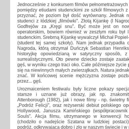
Jednocześnie z konkursem filmów pełnometrażowych t
pomiędzy etiudami studenckimi ze szkół filmowych z
przyznać, że poziom był dość wyrównany. Jednak na
studenci z łódzkiej „filmówki”. Złotą Kijankę (I Nag
Godfrejów za „Kręgi snu”. Być może jest on no
operatorskim, bowiem również w zeszłym roku był 
studenckim. Srebrną Kijankę wywalczył Michał Popiel
(student tej samej szkoły). Nam jednak przypadła d
Nagroda, którą otrzymał Duńczyk Sebastian Henriks
historyjkę opowiedzianą w satyryczny sposób, 
surrealistycznymi. Oto pewne dziecko zostaje zaata
gęś, w wyniku czego traci oko. Całe późniejsze życie
się na niewinnych małych zwierzątkach. Natura jedna
znać. W końcowej scenie mężczyzna zostaje pozba
przez... gęś.
Urozmaiceniem festiwalu były liczne pokazy specj
starsze i uznane już obrazy, jak np. znakomit
Attenborough (1982), jak i nowe filmy - np. świetny 
„Podróż Felicji”, oraz reżyserski debiut polskiego o
Hollywood, Janusza Kamińskiego (współpracownik 
Souls”. Akcja filmu, utrzymanego w konwencji ho
(chodziło o nadejście Szatana w ludzkiej postaci)
podróż, odkrywającą dobro i zło w naszym świecie i w