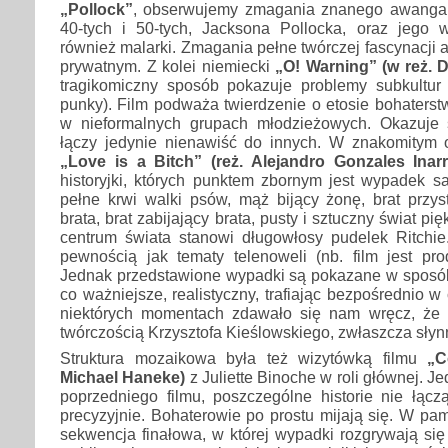
„Pollock”
, obserwujemy zmagania znanego awangar
40-tych i 50-tych, Jacksona Pollocka, oraz jego w
również malarki. Zmagania pełne twórczej fascynacji al
prywatnym. Z kolei niemiecki
„O! Warning” (w reż. 
tragikomiczny sposób pokazuje problemy subkultur 
punky). Film podważa twierdzenie o etosie bohaterst
w nieformalnych grupach młodzieżowych. Okazuje 
łączy jedynie nienawiść do innych. W znakomitym
„Love is a Bitch” (reż. Alejandro Gonzales Inarr
historyjki, których punktem zbornym jest wypadek s
pełne krwi walki psów, mąż bijący żonę, brat przys
brata, brat zabijający brata, pusty i sztuczny świat pię
centrum świata stanowi długowłosy pudelek Ritchie
pewnością jak tematy telenoweli (nb. film jest pro
Jednak przedstawione wypadki są pokazane w sposób
co ważniejsze, realistyczny, trafiając bezpośrednio 
niektórych momentach zdawało się nam wręcz, że r
twórczością Krzysztofa Kieślowskiego, zwłaszcza sły
Struktura mozaikowa była też wizytówką filmu
„C
Michael Haneke)
z Juliette Binoche w roli głównej. J
poprzedniego filmu, poszczególne historie nie łącz
precyzyjnie. Bohaterowie po prostu mijają się. W p
sekwencja finałowa, w której wypadki rozgrywają si