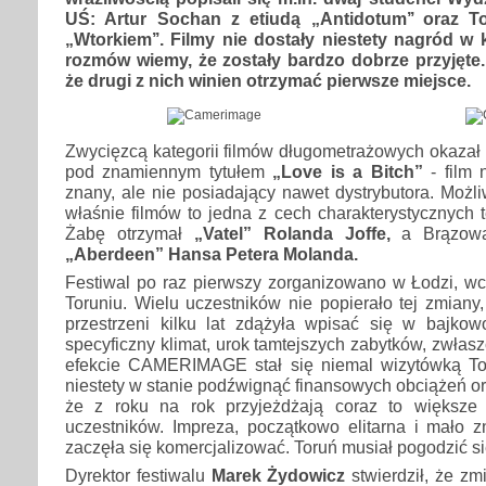
UŚ: Artur Sochan z etiudą „Antidotum’’ oraz 
„Wtorkiem’’. Filmy nie dostały niestety nagród w k
rozmów wiemy, że zostały bardzo dobrze przyjęte
że drugi z nich winien otrzymać pierwsze miejsce.
Zwycięzcą kategorii filmów długometrażowych okazał
pod znamiennym tytułem
„Love is a Bitch”
- film
znany, ale nie posiadający nawet dystrybutora. Możli
właśnie filmów to jedna z cech charakterystycznych t
Żabę otrzymał
„Vatel” Rolanda Joffe,
a Brązową
„Aberdeen” Hansa Petera Molanda.
Festiwal po raz pierwszy zorganizowano w Łodzi, wc
Toruniu. Wielu uczestników nie popierało tej zmian
przestrzeni kilku lat zdążyła wpisać się w bajkow
specyficzny klimat, urok tamtejszych zabytków, zwłas
efekcie CAMERIMAGE stał się niemal wizytówką Tor
niestety w stanie podźwignąć finansowych obciążeń org
że z roku na rok przyjeżdżają coraz to większe 
uczestników. Impreza, początkowo elitarna i mało 
zaczęła się komercjalizować. Toruń musiał pogodzić si
Dyrektor festiwalu
Marek Żydowicz
stwierdził, że zmi