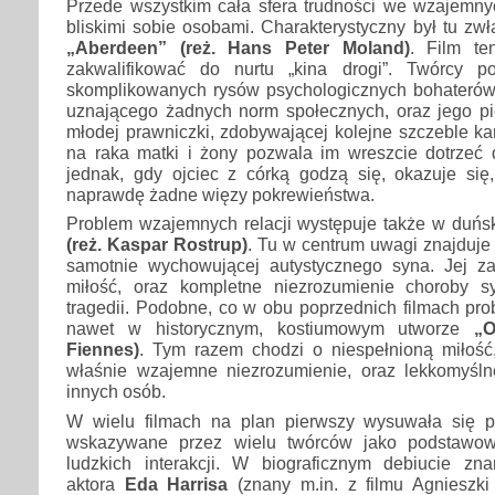
Przede wszystkim cała sfera trudności we wzajemny
bliskimi sobie osobami. Charakterystyczny był tu zw
„Aberdeen” (reż. Hans Peter Moland)
. Film t
zakwalifikować do nurtu „kina drogi”. Twórcy po
skomplikowanych rysów psychologicznych bohaterów: 
uznającego żadnych norm społecznych, oraz jego pię
młodej prawniczki, zdobywającej kolejne szczeble kar
na raka matki i żony pozwala im wreszcie dotrzeć d
jednak, gdy ojciec z córką godzą się, okazuje się,
naprawdę żadne więzy pokrewieństwa.
Problem wzajemnych relacji występuje także w duń
(reż. Kaspar Rostrup)
. Tu w centrum uwagi znajduje 
samotnie wychowującej autystycznego syna. Jej za
miłość, oraz kompletne niezrozumienie choroby 
tragedii. Podobne, co w obu poprzednich filmach pr
nawet w historycznym, kostiumowym utworze
„O
Fiennes)
. Tym razem chodzi o niespełnioną miłość,
właśnie wzajemne niezrozumienie, oraz lekkomyśln
innych osób.
W wielu filmach na plan pierwszy wysuwała się p
wskazywane przez wielu twórców jako podstawow
ludzkich interakcji. W biograficznym debiucie z
aktora
Eda Harrisa
(znany m.in. z filmu Agnieszki 