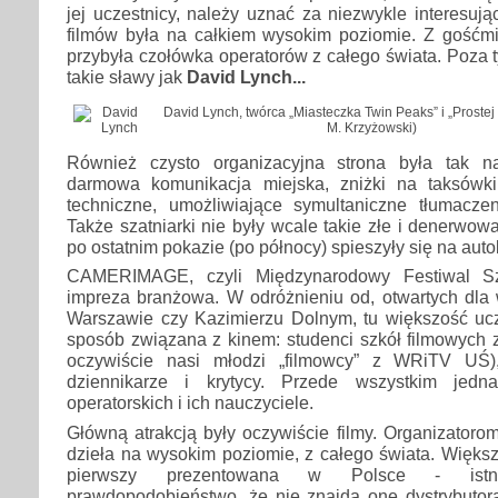
jej uczestnicy, należy uznać za niezwykle interesuj
filmów była na całkiem wysokim poziomie. Z gośćmi 
przybyła czołówka operatorów z całego świata. Poza t
takie sławy jak
David Lynch...
David Lynch, twórca „Miasteczka Twin Peaks” i „Prostej h
M. Krzyżowski)
Również czysto organizacyjna strona była tak n
darmowa komunikacja miejska, zniżki na taksówki
techniczne, umożliwiające symultaniczne tłumacze
Także szatniarki nie były wcale takie złe i denerwowa
po ostatnim pokazie (po północy) spieszyły się na auto
CAMERIMAGE, czyli Międzynarodowy Festiwal Szt
impreza branżowa. W odróżnieniu od, otwartych dla w
Warszawie czy Kazimierzu Dolnym, tu większość ucz
sposób związana z kinem: studenci szkół filmowych 
oczywiście nasi młodzi „filmowcy” z WRiTV UŚ)
dziennikarze i krytycy. Przede wszystkim jedn
operatorskich i ich nauczyciele.
Główną atrakcją były oczywiście filmy. Organizatoro
dzieła na wysokim poziomie, z całego świata. Większ
pierwszy prezentowana w Polsce - istn
prawdopodobieństwo, że nie znajdą one dystrybutor