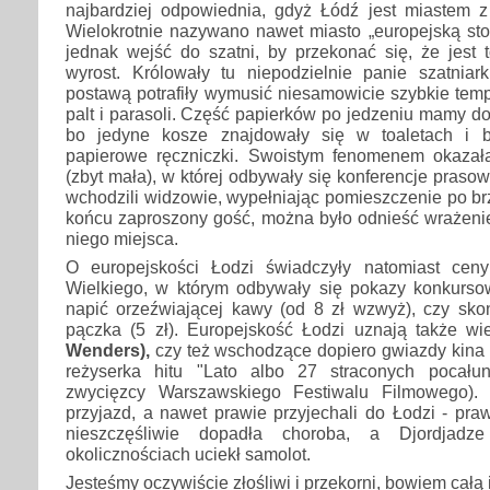
najbardziej odpowiednia, gdyż Łódź jest miastem z 
Wielokrotnie nazywano nawet miasto „europejską stol
jednak wejść do szatni, by przekonać się, że jest 
wyrost. Królowały tu niepodzielnie panie szatniarki
postawą potrafiły wymusić niesamowicie szybkie tem
palt i parasoli. Część papierków po jedzeniu mamy do
bo jedyne kosze znajdowały się w toaletach i 
papierowe ręczniczki. Swoistym fenomenem okazał
(zbyt mała), w której odbywały się konferencje prasow
wchodzili widzowie, wypełniając pomieszczenie po brz
końcu zaproszony gość, można było odnieść wrażenie, 
niego miejsca.
O europejskości Łodzi świadczyły natomiast ceny
Wielkiego, w którym odbywały się pokazy konkurso
napić orzeźwiającej kawy (od 8 zł wzwyż), czy s
pączka (5 zł). Europejskość Łodzi uznają także wie
Wenders),
czy też wschodzące dopiero gwiazdy kina 
reżyserka hitu "Lato albo 27 straconych pocału
zwycięzcy Warszawskiego Festiwalu Filmowego). P
przyjazd, a nawet prawie przyjechali do Łodzi - pr
nieszczęśliwie dopadła choroba, a Djordjadz
okolicznościach uciekł samolot.
Jesteśmy oczywiście złośliwi i przekorni, bowiem całą 