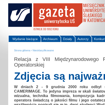
Wydanie bieżące
Archiwum
Działy
Autorzy
Konkur
Strona główna
›
Niesklasyfikowane
Relacja z VIII Międzynarodowego F
Operatorskiej
Zdjęcia są najważ
W dniach 2 - 9 grudnia 2000 roku odbył si
CAMERIMAGE. To jedyna impreza w skali światow
wizualna, technika filmowania, kompozycja kadr
operatora świadczą o jakości filmu i jego ostatec
wrażliwością popisali się m.in. dwaj studenci Wydz