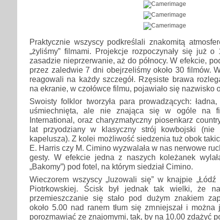
Praktycznie wszyscy podkreślali znakomitą atmosfer
„żyliśmy” filmami. Projekcje rozpoczynały się już o 
zasadzie nieprzerwanie, aż do północy. W efekcie, po
przez zaledwie 7 dni obejrzeliśmy około 30 filmów. 
reagowali na każdy szczegół. Rzęsiste brawa rozleg
na ekranie, w czołówce filmu, pojawiało się nazwisko 
Swoisty folklor tworzyła para prowadzących: ładna
uśmiechnięta, ale nie znająca się w ogóle na f
International, oraz charyzmatyczny piosenkarz countr
lat przyodziany w klasyczny strój kowbojski (nie
kapelusza). Z kolei możliwość siedzenia tuż obok takic
E. Harris czy M. Cimino wyzwalała w nas nerwowe ru
gesty. W efekcie jedna z naszych koleżanek wylała
„Bakomy”) pod fotel, na którym siedział Cimino.
Wieczorem wszyscy „luzowali się” w knajpie „Łódź F
Piotrkowskiej. Ścisk był jednak tak wielki, że naj
przemieszczanie się stało pod dużym znakiem zap
około 5.00 nad ranem tłum się zmniejszał i można 
porozmawiać ze znajomymi, tak, by na 10.00 zdążyć p