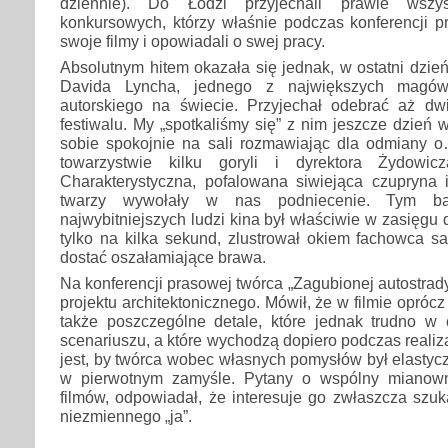
dziennie). Do Łodzi przyjechali prawie wszy
konkursowych, którzy właśnie podczas konferencji p
swoje filmy i opowiadali o swej pracy.
Absolutnym hitem okazała się jednak, w ostatni dzień
Davida Lyncha, jednego z największych magów
autorskiego na świecie. Przyjechał odebrać aż d
festiwalu. My „spotkaliśmy się” z nim jeszcze dzień 
sobie spokojnie na sali rozmawiając dla odmiany o…
towarzystwie kilku goryli i dyrektora Żydowic
Charakterystyczna, pofalowana siwiejąca czupryna 
twarzy wywołały w nas podniecenie. Tym ba
najwybitniejszych ludzi kina był właściwie w zasięgu dł
tylko na kilka sekund, zlustrował okiem fachowca sal
dostać oszałamiające brawa.
Na konferencji prasowej twórca „Zagubionej autostrad
projektu architektonicznego. Mówił, że w filmie opróc
także poszczególne detale, które jednak trudno w 
scenariuszu, a które wychodzą dopiero podczas realiz
jest, by twórca wobec własnych pomysłów był elastycz
w pierwotnym zamyśle. Pytany o wspólny mianown
filmów, odpowiadał, że interesuje go zwłaszcza szu
niezmiennego „ja”.