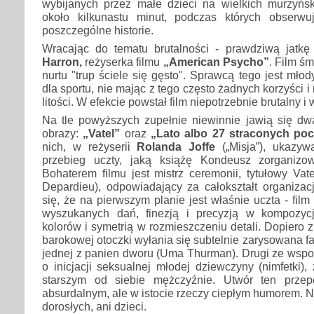
wybijanych przez małe dzieci na wielkich murzyńs
około kilkunastu minut, podczas których obserwu
poszczególne historie.
Wracając do tematu brutalności - prawdziwą jat
Harron,
reżyserka filmu
„American Psycho”
. Film ś
nurtu "trup ściele się gęsto". Sprawcą tego jest młody
dla sportu, nie mając z tego często żadnych korzyści 
litości. W efekcie powstał film niepotrzebnie brutalny i
Na tle powyższych zupełnie niewinnie jawią się dw
obrazy:
„Vatel”
oraz
„Lato albo 27 straconych po
nich, w reżyserii
Rolanda Joffe
(„Misja”), ukazyw
przebieg uczty, jaką książę Kondeusz zorganizo
Bohaterem filmu jest mistrz ceremonii, tytułowy Vate
Depardieu), odpowiadający za całokształt organizac
się, że na pierwszym planie jest właśnie uczta - fi
wyszukanych dań, finezją i precyzją w kompozycj
kolorów i symetrią w rozmieszczeniu detali. Dopiero 
barokowej otoczki wyłania się subtelnie zarysowana fa
jednej z panien dworu (Uma Thurman). Drugi ze wsp
o inicjacji seksualnej młodej dziewczyny (nimfetki)
starszym od siebie mężczyźnie. Utwór ten przepe
absurdalnym, ale w istocie rzeczy ciepłym humorem. Ni
dorosłych, ani dzieci.