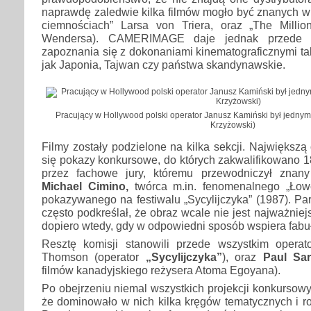
naprawdę zaledwie kilka filmów mogło być znanych w
ciemnościach” Larsa von Triera, oraz „The Milli
Wendersa). CAMERIMAGE daje jednak przede w
zapoznania się z dokonaniami kinematograficznymi ta
jak Japonia, Tajwan czy państwa skandynawskie.
Pracujący w Hollywood polski operator Janusz Kamiński był jednym z
Krzyżowski)
Filmy zostały podzielone na kilka sekcji. Największą
się pokazy konkursowe, do których zakwalifikowano 
przez fachowe jury, któremu przewodniczył znany
Michael Cimino,
twórca m.in. fenomenalnego „Łowc
pokazywanego na festiwalu „Sycylijczyka” (1987). Par
często podkreślał, że obraz wcale nie jest najważniejs
dopiero wtedy, gdy w odpowiedni sposób wspiera fabu
Resztę komisji stanowili przede wszystkim operat
Thomson (operator
„Sycylijczyka”
), oraz
Paul Sa
filmów kanadyjskiego reżysera Atoma Egoyana).
Po obejrzeniu niemal wszystkich projekcji konkurso
że dominowało w nich kilka kręgów tematycznych i r