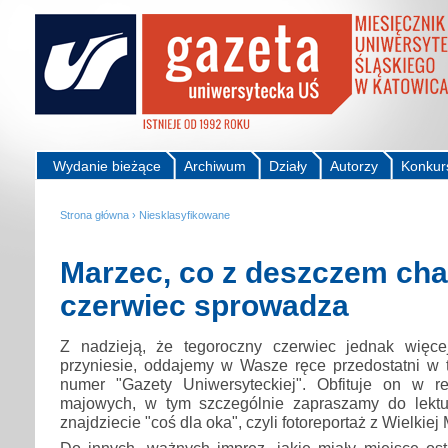
Wydanie bieżące
Archiwum
Działy
Autorzy
Konkur
Strona główna
›
Niesklasyfikowane
Marzec, co z deszczem ch
czerwiec sprowadza
Z nadzieją, że tegoroczny czerwiec jednak więce
przyniesie, oddajemy w Wasze ręce przedostatni w
numer "Gazety Uniwersyteckiej". Obfituje on w r
majowych, w tym szczególnie zapraszamy do lektu
znajdziecie "coś dla oka", czyli fotoreportaż z Wielkiej
Do innych, ważnych imprez, jakie miały miejsce ost