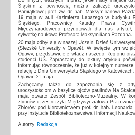
Śląskim z pewnością można zaliczyć uroczysto
Pamiątkowej prof. zw. dr. hab. Maksymilianowi Pazda
19 maja w auli Kazimierza Lepszego w budynku Re
Śląskiego. Pracownicy Katedry Prawa Cywi
Międzynarodowego przygotowali dla nas artykuł, 
sylwetkę naukową Profesora Maksymiliana Pazdana.
20 maja odbył się w naszej Uczelni Dzień Uniwersyt
(Slezské Univerzity v Opavě). W święcie tym wzięło
Opawy, przedstawiciele władz naszego Regionu oraz
studenci UŚ. Zapraszamy do lektury artykułu poświ
informując równocześnie, że już w kolejnym numerze 
relację z Dnia Uniwersytetu Śląskiego w Katowicach,
Opawie 31 maja.
Zachęcamy także do zapoznania się z arty
uroczystościom w bazylice ojców paulinów Na Skałce
maja otwarto Zespół Biblioteczno-Muzealny. W ko
zbiorów uczestniczyła Międzywydziałowa Pracownia 
Zbiorów pod kierownictwem prof. dr. hab. Leonarda 
przy Instytucie Bibliotekoznawstwa i Informacji Nauko
Autorzy:
Redakcja