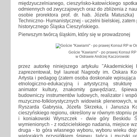
międzyuczelnianego, cieszyńsko-katowickiego spotka
odmiennych od zwyczajowych oraz do zbliżenia z na
osobie prorektora prof. dr. hab. Józefa Matuszka) 
Techniczno- Humanistycznej - uczelni bielskiej, zatem
historycznego Śląska Cieszyńskiego.
Pierwszym twórcą śląskim, który się w prowadzonej
Goście "Kawiarni" - po prawej Konsul RP
w Ostrawie Andrzej Kaczorowski
przez autorkę niniejszego artykułu "Akademickiej K
zaprezentował, był laureat Nagrody im. Oskara Ko
Artysta i pedagog (zatem osoba doskonale wpisująca
etnologiczno-edukacyjną i artystyczną strukturę c
animator kultury, znakomity gawędziarz, śpiewak
budowniczy instrumentów ludowych, realizator i współ
muzyczno-folklorystycznych widowisk plenerowych,
Ryszarda Gabrysia, Józefa Skrzeka, i Janusza Ko
cieszyńskiego regionu, określony w równym stopniu pr
i koniakowski Wyrszczek - dwie góry Beskidu Ś
wymienionych - z rodzicielskiego nadania, miejsce wz
druga - to góra własnego wyboru, wyboru wieku dojr
wielorakich przysiółkiem śpiewu, tańca i muzyki uc