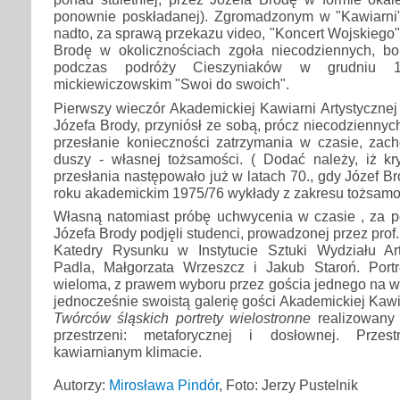
ponownie poskładanej). Zgromadzonym w "Kawiarni"
nadto, za sprawą przekazu video, "Koncert Wojskiego"
Brodę w okolicznościach zgoła niecodziennych, b
podczas podróży Cieszyniaków w grudniu 1
mickiewiczowskim "Swoi do swoich".
Pierwszy wieczór Akademickiej Kawiarni Artystycznej 
Józefa Brody, przyniósł ze sobą, prócz niecodziennyc
przesłanie konieczności zatrzymania w czasie, zac
duszy - własnej tożsamości. ( Dodać należy, iż kry
przesłania następowało już w latach 70., gdy Józef Br
roku akademickim 1975/76 wykłady z zakresu tożsamośc
Własną natomiast próbę uchwycenia w czasie , za po
Józefa Brody podjęli studenci, prowadzonej przez pro
Katedry Rysunku w Instytucie Sztuki Wydziału Ar
Padla, Małgorzata Wrzeszcz i Jakub Staroń. Port
wieloma, z prawem wyboru przez gościa jednego na w
jednocześnie swoistą galerię gości Akademickiej Kawia
Twórców śląskich portrety wielostronne
realizowany 
przestrzeni: metaforycznej i dosłownej. Przes
kawiarnianym klimacie.
Autorzy:
Mirosława Pindór
, Foto: Jerzy Pustelnik