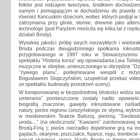
folklor jest rodzajem tworzywa, środkiem dochodze
samym i pomagającym w dochodzeniu do prawdy o 
również francuskim dzieciom, wobec których podjął w 
zatrzymania przy glinie, słomie, drewnie jako alte
technologii (pod Paryżem mieściła się kilka lat z rzę
działań Brody).
Wysokiej jakości próbę swych niezwykłych i wielorak
Broda podczas dwugodzinnego spotkania inkrust
przygotowanego w 1997 roku w Stowarzyszeniu T
spektaklu "Historia konia" wg opowiadania Lwa Tołstoja
muzyczne w obrębie, umieszczonego w obrzędzie "Dzi
"żywego planu", podejmowane wespół z reżyse
Bogusławem Słupczyńskim, uzupełniał przekaz video;
ze spektaklu budowały przestrzeń sceny).
W komponowanej w bezpośredniej bliskości widza swoi
umierania" pomieszczone zostały nadto opowieś
biografią znaczone, gawędy inkrustowane naśla
natury, pieśni regionu cieszyńskiego ze słynną, wybrz
w moskiewskim Teatrze Balszoj, pieśnią: "Swobod
uroda...." (na okoliczność "Kawiarni" zaintonowanej 
Brodą-Firlą ); pieśni nierzadko dopełnione grą na i
gajdach, okarynie, piszczałce, fujarce, rogu, trombici
ponad stuletniej, przez Józefa Brodę w formie okal