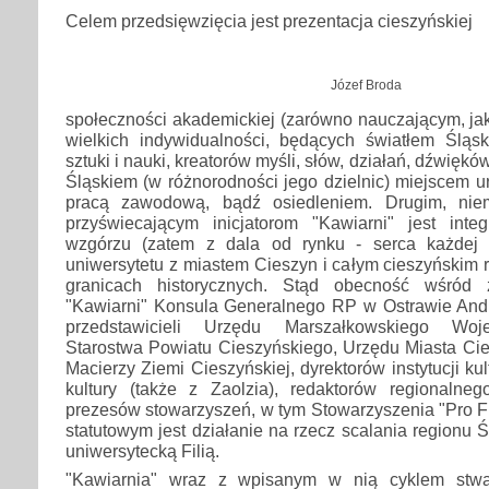
Celem przedsięwzięcia jest prezentacja cieszyńskiej
Józef Broda
społeczności akademickiej (zarówno nauczającym, jak
wielkich indywidualności, będących światłem Śląska
sztuki i nauki, kreatorów myśli, słów, działań, dźwiękó
Śląskiem (w różnorodności jego dzielnic) miejscem u
pracą zawodową, bądź osiedleniem. Drugim, nie
przyświecającym inicjatorom "Kawiarni" jest int
wzgórzu (zatem z dala od rynku - serca każdej m
uniwersytetu z miastem Cieszyn i całym cieszyńskim 
granicach historycznych. Stąd obecność wśród 
"Kawiarni" Konsula Generalnego RP w Ostrawie And
przedstawicieli Urzędu Marszałkowskiego Woj
Starostwa Powiatu Cieszyńskiego, Urzędu Miasta Cie
Macierzy Ziemi Cieszyńskiej, dyrektorów instytucji ku
kultury (także z Zaolzia), redaktorów regionalneg
prezesów stowarzyszeń, w tym Stowarzyszenia "Pro Fi
statutowym jest działanie na rzecz scalania regionu 
uniwersytecką Filią.
"Kawiarnia" wraz z wpisanym w nią cyklem stwa