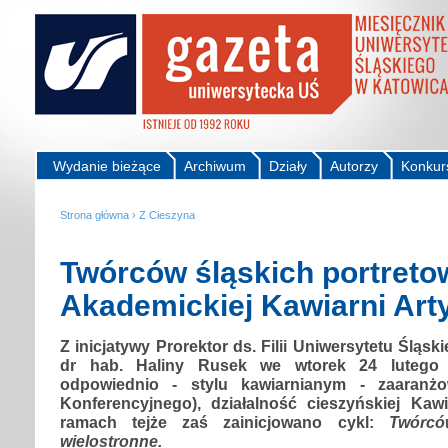
Wydanie bieżące
Archiwum
Działy
Autorzy
Konkur
Strona główna
›
Z Cieszyna
Twórców śląskich portreto
Akademickiej Kawiarni Art
Z inicjatywy Prorektor ds. Filii Uniwersytetu Śląsk
dr hab. Haliny Rusek we wtorek 24 lutego
odpowiednio - stylu kawiarnianym - zaaranżo
Konferencyjnego), działalność cieszyńskiej Kawi
ramach tejże zaś zainicjowano cykl:
Twórcó
wielostronne.