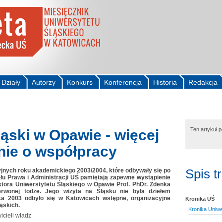
Działy
Autorzy
Konkurs
Konferencja
Historia
Redakcja
Ten artykuł 
ąski w Opawie - więcej
nie o współpracy
Spis t
jnych roku akademickiego 2003/2004, które odbywały się po
łu Prawa i Administracji UŚ pamiętają zapewne wystąpienie
tora Uniwerstytetu Śląskiego w Opawie Prof. PhDr. Zdenka
erwonej todze. Jego wizyta na Śląsku nie była dziełem
ka 2003 odbyło się w Katowicach wstępne, organizacyjne
Kronika UŚ
ąskich.
Kronika Uniwe
cieli władz