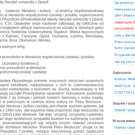
lty Slezské univerzity v Opavê
Nie jesteśmy 
Intensywne k
 - badacze literatury i kultury - uczestnicy międzynarodowej
i w literaturze współczesnej czeskiej i polskiej
, organizowanej
Jiřim Urbanc
í Filozoficko-přírodovědecké fakulty Slezské univerzity v Opavě,
Uniwersytet Ś
nec, CSc. Opawskie sesje naukowe odbywają się cyklicznie od
od względem afiliacji zapraszanych do udziału w obradach gości
porozumienie
erencji Rektorów Uniwersytetów Śląskich. Wśród tegorocznych
Listy z placó
ie z Katowic, Cieszyna, Opola, Poznania, Lublina, Wrocławia,
ycha, Brna, Ołomuńca i Mińska.
Praca tymczas
u ważnych dróg
formy zatrudn
Przyjaciele bib
Jak się chce 
Uczestnicy konferencji:
raz przeszłości w literaturze
półczesnejczeskiej i polskiej
Ogłoszenia
Konkurs Medi
Księstwa Opawskiego pomimo znacznych zniszczeń wojennych
wymi zabytkami, najważniejsze z nich to czternastowieczny
ANATOLIA ' 2
sztor norbertynów z kościołem św. Ducha, wybudowany w XIII
O DOTYKU Ł
ywają szczątki Przemyślidów opawskich. Odnowione, pastelowe
ówki z jej dolnym i górnym rynkiem stanowią o uroku miasta.
 w położonym w centrum domu kultury im. Petra Bezrucza -
Stopnie i tyt
la literatury i kultury czeskiej jest równie ważnym autorem, jak
la z 1984 roku. Jak wyjaśnia nikłą znajomość jego twórczości na
Stopnie i tyt
k 2003) Libor Martinek:
Tak więc: przyjmij, czcigodny czytelniku,
ów!
Jego działalność przypadła bowiem na kulminację czeskich
W sosie włas
 przeciwstawiających się, między innymi, również procesom
je archiwum literackie "Pomnik Petra Bezrucza", druga co do
Indeksy i dyp
 w Republice Czeskiej, niosące nieocenioną pomoc badaczom