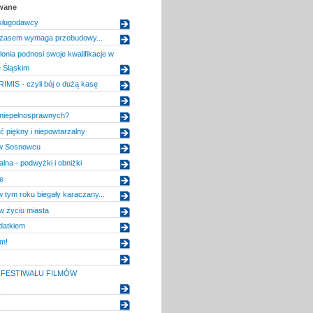
owane
sługodawcy
zasem wymaga przebudowy...
onia podnosi swoje kwalifikacje w
 Śląskim
MIS - czyli bój o dużą kasę
 niepełnosprawnych?
 piękny i niepowtarzalny
 w Sosnowcu
lna - podwyżki i obniżki
e
w tym roku biegały karaczany...
w życiu miasta
datkiem
am!
 FESTIWALU FILMÓW
H