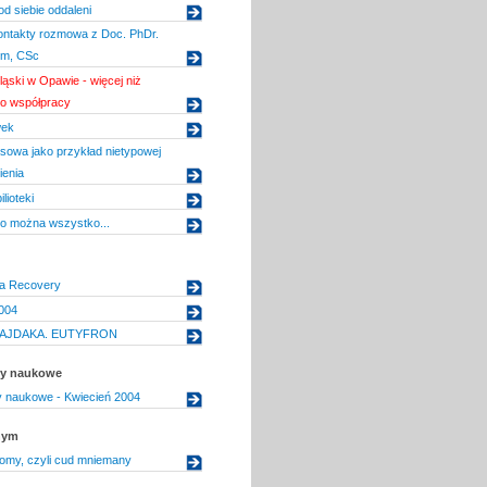
od siebie oddaleni
ontakty rozmowa z Doc. PhDr.
em, CSc
ląski w Opawie - więcej niż
 o współpracy
wek
owa jako przykład nietypowej
ienia
ilioteki
to można wszystko...
a Recovery
004
AJDAKA. EUTYFRON
uły naukowe
uły naukowe - Kwiecień 2004
nym
lomy, czyli cud mniemany