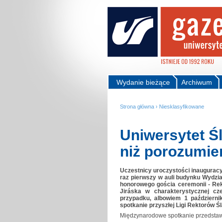
Wydanie bieżące
Archiwum
Strona główna
›
Niesklasyfikowane
Uniwersytet Śl
niż porozumie
Uczestnicy uroczystości inauguracy
raz pierwszy w auli budynku Wydzia
honorowego gościa ceremonii - Rek
Jiráska w charakterystycznej cz
przypadku, albowiem 1 październi
spotkanie przyszłej Ligi Rektorów Śl
Międzynarodowe spotkanie przedstawi