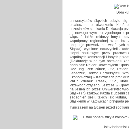
Dom kul
uniwersytetów śląskich odbyło s
ostatecznie o utworzeniu Konfer
uczestników spotkania Deklaracja pr
jej nowego wymiaru, zgodnego z pr
włączać także rektorzy innych uc
współpracy regionalnej w duchu z
obejmuje prowadzenie wspólnych b
Śląska), wymianę nauczycieli akade
stopni naukowych przez pracownik
wspólnych konferencji i innych prze
(Deklarację w pełnym brzmieniu zam
podpisali: Rektor Uniwersytetu Opolsk
Doc. Ing. Petr Pánek, CSc, Rektor
Janeczek, Rektor Uniwersytetu Wroc
Ekonomicznej w Katowicach prof. dr ha
PhDr. Zdenek Jirásek, CSc., który
Przewodniczącego. Jeszcze w Opawi
na jesień br. przez Uniwersytet Wro
Śląska i Ślązaków. Każda z uczelni 
zagadnień sesji, takich jak: kultura,
Śląskiemu w Katowicach przypada pr
Tymczasem na tydzień przed spotkani
Ústav bohemistik