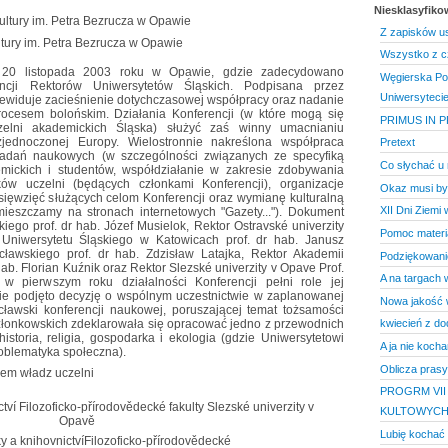
Niesklasyfik
Z zapisków u
tury im. Petra Bezrucza w Opawie
Wszystko z c
ię 20 listopada 2003 roku w Opawie, gdzie zadecydowano
Węgierska Pol
encji Rektorów Uniwersytetów Śląskich. Podpisana przez
Uniwersytecie
zewiduje zacieśnienie dotychczasowej współpracy oraz nadanie
ocesem bolońskim. Działania Konferencji (w które mogą się
PRIMUS IN PRI
zelni akademickich Śląska) służyć zaś winny umacnianiu
jednoczonej Europy. Wielostronnie nakreślona współpraca
Pretext
adań naukowych (w szczególności związanych ze specyfiką
Co słychać u
mickich i studentów, współdziałanie w zakresie zdobywania
ów uczelni (będących członkami Konferencji), organizacje
Okaz musi być
dsięwzięć służących celom Konferencji oraz wymianę kulturalną
XII Dni Ziemi
ieszczamy na stronach internetowych "Gazety..."). Dokument
iego prof. dr hab. Józef Musielok, Rektor Ostravské univerzity
Pomoc materia
 Uniwersytetu Śląskiego w Katowicach prof. dr hab. Janusz
ławskiego prof. dr hab. Zdzisław Latajka, Rektor Akademii
Podziękowani
b. Florian Kuźnik oraz Rektor Slezské univerzity v Opave Prof.
A na targach 
 w pierwszym roku działalności Konferencji pełni role jej
e podjęto decyzję o wspólnym uczestnictwie w zaplanowanej
Nowa jakość 
cławski konferencji naukowej, poruszającej temat tożsamości
członkowskich zdeklarowała się opracować jedno z przewodnich
kwiecień z do
 historia, religia, gospodarka i ekologia (gdzie Uniwersytetowi
A ja nie koch
oblematyka społeczna).
Oblicza prasy
em władz uczelni
PROGRM VII
KULTOWYC
Lubię kochać
y a knihovnictvíFilozoficko-přírodovědecké