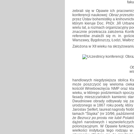
faku
zebrali się w Opawie ich pracownicy
konferencji naukowej:
Obraz przeszłośc
przez Ústav bohemistiky a knihovnictv
którym kieruje Doc. PhDr. Jiři Urba
wielu lat, a rozmach organizacyjny p
znacznie przekracza założenia Konf
referentów znaleźli się m. in. gośc
Warszawy, Bygdoszczy, Łodzi, Wałbrz
Założona w XII wieku na skrzyżowani
Ob
ws
handlowych niegdysiejsza stolica 
może poszczycić się wieloma cieka
kościół Wniebowzięcia NMP oraz kla
wieku, w którego podziemiach spocz
fasady mieszczańskich kamienic star
Dwudniowe obrady odbywały się zaś
urodzonego w 1867 roku poety, który d
Jaroslav Seifert, laureat nagrody Nob
łamach "Śląska" (nr 10/96, październi
że Bezrucz po prostu nie lubił Polak
dążeń narodowych i wyzwoleńczych,
polonizacyjnym. W Opawie funkcjonu
wielkości instytucja tego rodzaju