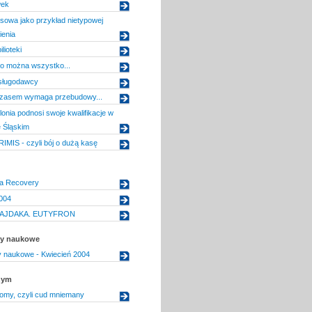
wek
owa jako przykład nietypowej
ienia
ilioteki
to można wszystko...
sługodawcy
zasem wymaga przebudowy...
onia podnosi swoje kwalifikacje w
 Śląskim
MIS - czyli bój o dużą kasę
a Recovery
004
AJDAKA. EUTYFRON
uły naukowe
uły naukowe - Kwiecień 2004
nym
lomy, czyli cud mniemany