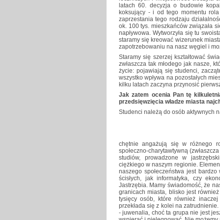
latach 60. decyzja o budowie kopa
koksujący - i od tego momentu rol
zaprzestania tego rodzaju działalnoś
ok. 100 tys. mieszkańców związała s
napływowa. Wytworzyła się tu swoist
staramy się kreować wizerunek mias
zapotrzebowaniu na nasz węgiel i mo
Staramy się szerzej kształtować świ
zwłaszcza tak młodego jak nasze, kt
życie: pojawiają się studenci, zacząt
wszystko wpływa na pozostałych mies
kilku latach zaczyna przynosić pierw
Jak zatem ocenia Pan tę kilkuletn
przedsięwzięcia władze miasta najch
Studenci należą do osób aktywnych n
chętnie angażują się w różnego ro
społeczno-charytawtywną (zwłaszcza c
studiów, prowadzone w jastrzębsk
ciężkiego w naszym regionie. Element
naszego społeczeństwa jest bardzo 
ścisłych, jak informatyka, czy ek
Jastrzębia. Mamy świadomość, że nas
granicach miasta, blisko jest równie
tysięcy osób, które również inaczej
przekłada się z kolei na zatrudnieni
- juwenalia, choć ta grupa nie jest je
wspierać i pielęgnować. Nie możemy r