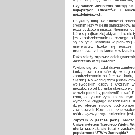
Czy władze Jastrzębia starają się
najlepszych studentów i abso
najzdolniejszych.
Dotykamy tutaj uwarunkowań prawn
średnim leży w gestii samorządów, n
poza budżetem miasta. Niemniej jed
które są najbardziej aktywne, i to ni
jest zapotrzebowanie na różnego rod
są na rynku lokalnym w pierwszej k
uniwersytetu trzeba się jeszcze
proponowanych tu kierunków kształcen
Dużo zależy zapewne od długotermin
Jastrzębia w tej materii?
Wydaje się, że nadal dużym zaintere
funkcjonowaniem oświaty w region
zapotrzebowania na fachową kadrę, 
Śląskiej. Najważniejszym jednak efek
wojewódzkim: osoby z wyższym wyk
niezależnie od kierunku ukończonych st
w razie potrzeby, przekwalifikować. 
temu, kiedy całe życie można było
wymogowi ciągłego doskonalenia się
dzięki ofercie studiów podyplomo
zawodowych. Również nasz powiatowy
osób z wyższym wykształceniem jest k
Zapytam o jeszcze jedną, bardzo
Uniwersytetem Trzeciego Wieku. Wład
oferta spotkała się tutaj z zask
popularność UTW w Jastrzębiu?