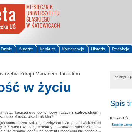
Działy
Autorzy
Konkurs
Konferencja
Historia
Redakcja
strzębia Zdroju Marianem Janeckim
Ten artykuł 
ość w życiu
Spis t
sta, kojarzonego do tej pory raczej z uzdrowiskiem i
 lokalnego ośrodka akademickim?
Kronika UŚ
 jak sama nazwa wskazuje, związane było z uzdrowiskiem od
Kronika Uniwe
wy XIX wieku w starej dzielnicy powstawało wiele zakładów
 się dużą renomą, dopóki na szczeblu rządowym nie zapadła w