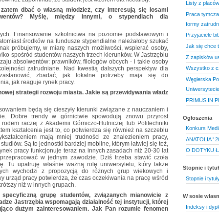
Listy z placó
 zatem dbać o własną młodzież, czy interesują się losami
Praca tymczas
lwentów? Myślę, między innymi, o stypendiach dla
formy zatrudn
ych. Finansowanie szkolnictwa na poziomie podstawowym i
Przyjaciele bib
atomiast środków na fundusze stypendialne należałoby szukać
Jak się chce 
nak próbujemy, w miarę naszych możliwości, wspierać osoby,
e tylko spośród studentów naszych trzech kierunków. W Jastrzębiu
Z zapisków u
zaju absolwentów: prawników, filologów obcych - i takie osoby
olejności zatrudniane. Nad kwestią dalszych perspektyw dla
Wszystko z c
 zastanowić, zbadać, jak lokalne potrzeby maja się do
Węgierska Pol
ia, jak reaguje rynek pracy.
Uniwersytecie
owej strategii rozwoju miasta. Jakie są przewidywania władz
PRIMUS IN PRI
sowaniem będą się cieszyły kierunki związane z nauczaniem i
ie. Dobre trendy w górnictwie spowodują znowu przyrost
Ogłoszenia
rodem raczej z Akademii Górniczo-Hutniczej lub Politechniki
Konkurs Medi
tem kształcenia jest to, co potwierdza się również na szczeblu
ształceniem mają mniej trudności ze znalezieniem pracy,
ANATOLIA ' 2
udiów. Są to jednostki bardziej mobilne, którym łatwiej się też,
Rynek pracy funkcjonuje teraz na innych zasadach niż 20-30 lat
O DOTYKU Ł
 przepracować w jednym zawodzie. Dziś trzeba stawić czoła
. Tu upatruję właśnie ważną rolę uniwersytetu, który także
Stopnie i tyt
wych wychodzi z propozycją do różnych grup wiekowych i
 urząd pracy potwierdza, że czas oczekiwania na pracę wśród
Stopnie i tyt
rótszy niż w innych grupach.
 specyficzną grupę studentów, związanych mianowicie z
W sosie włas
ze Jastrzębia wspomagają działalność tej instytucji, której
Indeksy i dyp
akująco dużym zainteresowaniem. Jak Pan rozumie fenomen