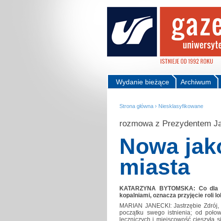
Wydanie bieżące
Archiwum
Strona główna
›
Niesklasyfikowane
rozmowa z Prezydentem Ja
Nowa jak
miasta
KATARZYNA BYTOMSKA: Co dla mia
kopalniami, oznacza przyjęcie roli
MARIAN JANECKI: Jastrzębie Zdrój,
początku swego istnienia; od poło
leczniczych i miejscowość cieszyła