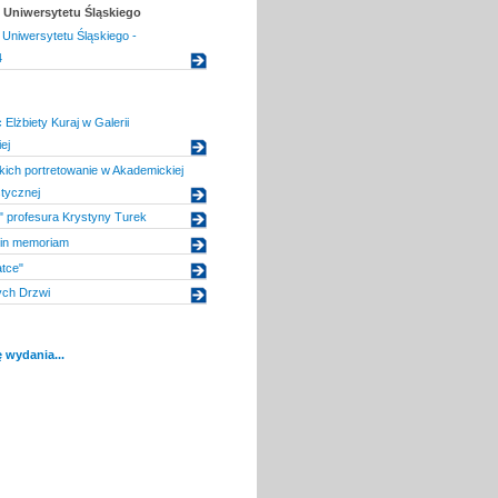
Uniwersytetu Śląskiego
Uniwersytetu Śląskiego -
4
Elżbiety Kuraj w Galerii
ej
ich portretowanie w Akademickiej
stycznej
 profesura Krystyny Turek
 in memoriam
tce"
ych Drzwi
 wydania...