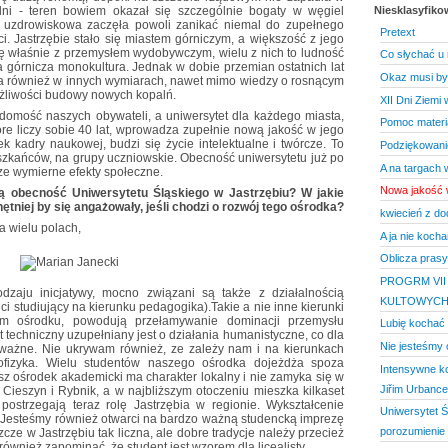
lni - teren bowiem okazał się szczególnie bogaty w węgiel
Niesklasyfik
a uzdrowiskowa zaczęła powoli zanikać niemal do zupełnego
Pretext
ci. Jastrzębie stało się miastem górniczym, a większość z jego
ię właśnie z przemysłem wydobywczym, wielu z nich to ludność
Co słychać u
a górnicza monokultura. Jednak w dobie przemian ostatnich lat
Okaz musi być
ta również w innych wymiarach, nawet mimo wiedzy o rosnącym
żliwości budowy nowych kopalń.
XII Dni Ziemi
adomość naszych obywateli, a uniwersytet dla każdego miasta,
Pomoc materia
óre liczy sobie 40 lat, wprowadza zupełnie nową jakość w jego
ek kadry naukowej, budzi się życie intelektualne i twórcze. To
Podziękowani
zkańców, na grupy uczniowskie. Obecność uniwersytetu już po
A na targach 
sze wymierne efekty społeczne.
Nowa jakość 
ią obecność Uniwersytetu Śląskiego w Jastrzębiu? W jakie
ętniej by się angażowały, jeśli chodzi o rozwój tego ośrodka?
kwiecień z do
a wielu polach,
A ja nie koch
Oblicza prasy
PROGRM VII
dzaju inicjatywy, mocno związani są także z działalnością
KULTOWYC
i studiujący na kierunku pedagogika).Takie a nie inne kierunki
im ośrodku, powodują przełamywanie dominacji przemysłu
Lubię kochać
 techniczny uzupełniany jest o działania humanistyczne, co dla
Nie jesteśmy 
ważne. Nie ukrywam również, ze zależy nam i na kierunkach
onofizyka. Wielu studentów naszego ośrodka dojeżdża spoza
Intensywne k
z ośrodek akademicki ma charakter lokalny i nie zamyka się w
Jiřim Urbanc
ż Cieszyn i Rybnik, a w najbliższym otoczeniu mieszka kilkaset
 postrzegają teraz rolę Jastrzębia w regionie. Wykształcenie
Uniwersytet Ś
e. Jesteśmy również otwarci na bardzo ważną studencką imprezę
porozumienie
szcze w Jastrzębiu tak liczna, ale dobre tradycje należy przecież
ównież zapominać, że student jest wzorem dla licealisty.