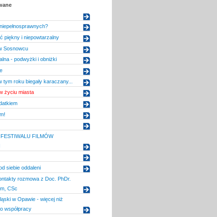
owane
 niepełnosprawnych?
 piękny i niepowtarzalny
 w Sosnowcu
lna - podwyżki i obniżki
e
w tym roku biegały karaczany...
w życiu miasta
datkiem
am!
 FESTIWALU FILMÓW
H
od siebie oddaleni
ontakty rozmowa z Doc. PhDr.
em, CSc
ląski w Opawie - więcej niż
 o współpracy