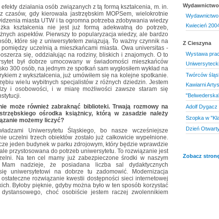
Wydawnictwo 
fekty działania osób związanych z tą formą kształcenia, m. in.
e z czasów, gdy kierowała jastrzębskim MOPSem, wielokrotnie
Wydawnictwo 
widzenia miasta UTW i ta ogromna potrzeba zdobywania wiedzy
Kwiecień 200
eżka kształcenia nie jest już formą adekwatną do potrzeb,
nych aspektów. Pierwszy to popularyzacja wiedzy, ale bardzo
osób, które się z uniwersytetem związują. To ważny czynnik na
Z Cieszyna
 pomiędzy uczelnią a mieszkańcami miasta. Owa universitas -
Wystawa prac 
szerza się, oddziałując na rodziny, bliskich i znajomych. O to
ersytet był dobrze umocowany w świadomości mieszkańców
Uniwersytecki
lisko 300 osób, na jednym ze spotkań sam wygłosiłem wykład na
Twórców śląsk
torykiem z wykształcenia, już umówiłem się na kolejne spotkanie.
ębiu wielu wybitnych specjalistów z różnych dziedzin. Jestem
Kawiarni Arty
y i osobowości, i w miarę możliwości zawsze staram się
"Belwederska"
stytucji.
 nie może również zabraknąć biblioteki. Trwają rozmowy na
Adolf Dygacz
strzębskiego ośrodka książnicy, którą w zasadzie należy
Szopka w "Kla
iązanie możemy liczyć?
Dzień Otwart
władzami Uniwersytetu Śląskiego, bo nasze wcześniejsze
ie uczelni trzech obiektów zostało już całkowicie wypełnione.
cze jeden budynek w parku zdrojowym, który będzie wprawdzie
 ale przystosowana do potrzeb uniwersytetu. To rozwiązanie jest
Zobacz stronę
czelni. Na ten cel mamy już zabezpieczone środki w naszym
m. Mam nadzieje, że posiadana liczba sal dydaktycznych
się uniwersytetowi na dobrze tu zadomowić. Modernizacja
ostateczne rozwiązanie kwestii dostępności sieci internetowej
kich. Byłoby pięknie, gdyby można było w ten sposób korzystać
 dystansowego, choć osobiście jestem raczej zwolennikiem