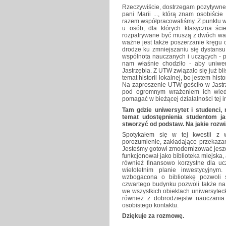
Rzeczywiście, dostrzegam pozytywne e
pani Marii ..., którą znam osobiści
razem współpracowaliśmy. Z punktu 
u osób, dla których klasyczna ści
rozpatrywane być muszą z dwóch waż
ważne jest także poszerzanie kręgu 
drodze ku zmniejszaniu się dystansu
wspólnota nauczanych i uczących - po
nam właśnie chodziło - aby uniw
Jastrzębia. Z UTW związało się już b
temat historii lokalnej, bo jestem his
Na zaproszenie UTW gościło w Jastrz
pod ogromnym wrażeniem ich wiedz
pomagać w bieżącej działalności tej in
Tam gdzie uniwersytet i studenci,
temat udostępnienia studentom ja
stworzyć od podstaw. Na jakie rozw
Spotykałem się w tej kwestii z 
porozumienie, zakładające przekazan
Jesteśmy gotowi zmodernizować jesz
funkcjonował jako biblioteka miejska,
również finansowo korzystne dla u
wieloletnim planie inwestycyjny
wzbogacona o bibliotekę pozwoli 
czwartego budynku pozwoli także na 
we wszystkich obiektach uniwersytec
również z dobrodziejstw nauczania
osobistego kontaktu.
Dziękuje za rozmowę.