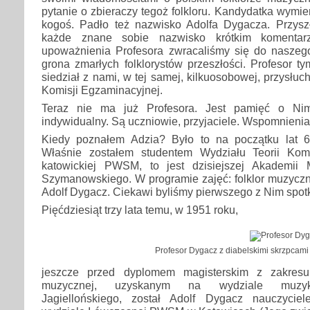
pytanie o zbieraczy tegoż folkloru. Kandydatka wymie
kogoś. Padło też nazwisko Adolfa Dygacza. Przyszł
każde znane sobie nazwisko krótkim komentar
upoważnienia Profesora zwracaliśmy się do naszego 
grona zmarłych folklorystów przeszłości. Profesor 
siedział z nami, w tej samej, kilkuosobowej, przysłuc
Komisji Egzaminacyjnej.
Teraz nie ma już Profesora. Jest pamięć o Nim
indywidualny. Są uczniowie, przyjaciele. Wspomnienia
Kiedy poznałem Adzia? Było to na początku lat 60
Właśnie zostałem studentem Wydziału Teorii Komp
katowickiej PWSM, to jest dzisiejszej Akademii 
Szymanowskiego. W programie zajęć: folklor muzyczn
Adolf Dygacz. Ciekawi byliśmy pierwszego z Nim spotk
Pięćdziesiąt trzy lata temu, w 1951 roku,
Profesor Dygacz z diabelskimi skrzpcami
jeszcze przed dyplomem magisterskim z zakresu p
muzycznej, uzyskanym na wydziale muzykol
Jagiellońskiego, został Adolf Dygacz nauczyci