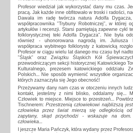
Profesor wiedział jak wykorzystać dany mu czas. Je
pracą. Jak każde inne obfitowało w troski i radości, na
Dawała im radę twórcza natura Adolfa Dygacza,
współpracownika "Trybuny Robotniczej", w której og
artykułów i recenzji. Starsi pamiętają zapewne cykl t
folklorystycznej teki Adolfa Dygacza". Nie była 
również - uhonorowana nagrodą im. Juliusza Li
współpraca wybitnego folklorysty z katowicką rozgł
Profesor w ciągu wielu lat danego mu czasu był nadt
"Śląsk" oraz Związku Śląskich Kół Śpiewaczych
przewodniczącym sekcji historycznej Katowickiego T
Kulturalnego, prezesem katowickiego oddziału 
Polskich... Nie sposób wymienić wszystkie organizac
których zaznaczyła się Jego obecność!
Przeżywamy dany nam czas w otoczeniu innych ludz
kontakt, jesteśmy z nimi blisko, oddalamy się... 
Człowiek to miejsce. Miejsce to przestrzeń... Powtó
Tischnerem:
Przestrzenią człowiekowi najbliższą jes
człowieka przez świat mierzą się odległością od
zapytany, skąd przychodzi - wskazuje na dom
człowieka...
I jeszcze Maria Pańczyk, która wydany przez Profeso