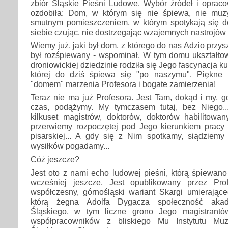
zbiór Śląskie Pieśni Ludowe. Wybór źródeł i oprac
ozdobiła: Dom, w którym się nie śpiewa, nie muzyk
smutnym pomieszczeniem, w którym spotykają się 
siebie czując, nie dostrzegając wzajemnych nastrojów i 
Wiemy już, jaki był dom, z którego do nas Adzio przy
był rozśpiewany - wspominał. W tym domu ukształtow
droniowickiej dziedzinie rodziła się Jego fascynacja ku
której do dziś śpiewa się "po naszymu". Piękne 
"domem" marzenia Profesora i bogate zamierzenia!
Teraz nie ma już Profesora. Jest Tam, dokąd i my, 
czas, podążymy. My tymczasem tutaj, bez Niego..
kilkuset magistrów, doktorów, doktorów habilitowan
przerwiemy rozpoczętej pod Jego kierunkiem pracy
pisarskiej... A gdy się z Nim spotkamy, siądziemy
wysiłków pogadamy...
Cóż jeszcze?
Jest oto z nami echo ludowej pieśni, którą śpiewan
wcześniej jeszcze. Jest opublikowany przez Pr
współczesny, górnośląski wariant Skargi umierające
którą żegna Adolfa Dygacza społeczność akad
Śląskiego, w tym liczne grono Jego magistrantó
współpracowników z bliskiego Mu Instytutu Muzyk