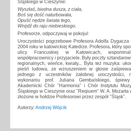
Śląskiego w Cieszynie:
Wyszłaś, biedna dusza, z ciała,
Boś się dość naturbowała,
Opuść nędze świata tego,
Wnijdź do raju niebieskiego.
Profesorze, odpoczywaj w pokoju!
Uroczystości pogrzebowe Profesora Adolfa Dygacza o
2004 roku w katowickiej Katedrze. Profesora, który sp
ulicy Francuskiej w Katowicach, wspomina
współpracownicy i przyjaciele. Były poczty sztandarow
regionalnych, wieńce, kwiaty... Była też muzyka: uk
pieśń ludowa, ze wzruszeniem w głosie zaśpiew
jednego z uczestników żałobnej uroczystości
wykonaniu prof. Juliana Gembalskiego, śpiew
Akademicki Chór "Harmonia" i Chór Instytutu Muzyki
Śląskiego w Cieszynie oraz "Reqiuem" W. A. Mozarta 
złożone w hołdzie Profesorowi przez zespół "Śląsk".
Autorzy:
Andrzej Wójcik