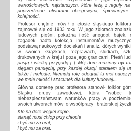
wartościowych, najstarszych, które leżą z reguły n
poprzedzone utworami obiegowymi, śpiewanymi
kolejności.
Profesor chętnie mówił o etosie śląskiego folklo
zajmował się od 1933 roku. W jego zbiorach znalazł
ludowych pieśni, pokaźna ilość anegdot, bajek, 
zagadek nadto kolekcja instrumentów muzycznyc
podstawą naukowych dociekań i analiz, których wyniki
w swoich książkach, rozprawach, studiach, szk
drukowanych w kraju i poza jego granicami. Pieśń ludo
pasją i wielką przygodą [..]. Mój dom rodzinny był r
sięgam pamięcią, przy każdej okazji starałem się ut
także i melodie. Niemałą rolę odegrali tu moi nauczyc
we mnie miłość i szacunek dla kultury ludowej...
Główną domenę prac profesora stanowił folklor górn
Śląsku grupy zawodowej, która "wobec tru
niebezpieczeństwami warunków pracy w podziemiac
swoich utworach mówi o współpracy i braterskiej życzl
Kto na dole węgiel kopie,
stanąć musi chłop przy chłopie
i być mu za brat,
i być mu za brat.