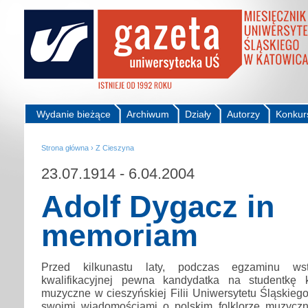
Wydanie bieżące
Archiwum
Działy
Autorzy
Konkur
Strona główna
›
Z Cieszyna
23.07.1914 - 6.04.2004
Adolf Dygacz in
memoriam
Przed kilkunastu laty, podczas egzaminu w
kwalifikacyjnej pewna kandydatka na studentkę 
muzyczne w cieszyńskiej Filii Uniwersytetu Śląskiego
swoimi wiadomościami o polskim folklorze muzycz