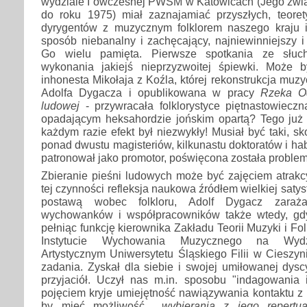
wydziale I ówczesnej PWSM w Katowicach (Jego związ
do roku 1975) miał zaznajamiać przyszłych, teore
dyrygentów z muzycznym folklorem naszego kraju i
sposób niebanalny i zachęcający, najniewinniejszy i 
Go wielu pamięta. Pierwsze spotkania ze słuc
wykonania jakiejś nieprzyzwoitej śpiewki. Może 
inhonesta Mikołaja z Koźla, której rekonstrukcja muz
Adolfa Dygacza i opublikowana w pracy
Rzeka Od
ludowej
- przywracała folklorystyce piętnastowiecz
opadającym heksahordzie jońskim opartą? Tego już
każdym razie efekt był niezwykły! Musiał być taki, s
ponad dwustu magisteriów, kilkunastu doktoratów i habil
patronował jako promotor, poświęcona została problema
Zbieranie pieśni ludowych może być zajęciem atrakc
tej czynności refleksja naukowa źródłem wielkiej satys
postawą wobec folkloru, Adolf Dygacz zaraża
wychowanków i współpracowników także wtedy, gd
pełniąc funkcję kierownika Zakładu Teorii Muzyki i Fo
Instytucie Wychowania Muzycznego na Wydz
Artystycznym Uniwersytetu Śląskiego Filii w Cieszyni
zadania. Zyskał dla siebie i swojej umiłowanej dysc
przyjaciół. Uczył nas m.in. sposobu "indagowania 
pojęciem kryje umiejętność nawiązywania kontaktu z 
by mieć możliwość
...wybierania z jego repertua