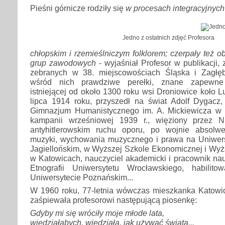
Pieśni górnicze rodziły się
w procesach integracyjnych
Jedno z ostatnich zdjęć Profesora
chłopskim i rzemieślniczym folklorem; czerpały też o
grup zawodowych
- wyjaśniał Profesor w publikacji, 
zebranych w 38. miejscowościach Śląska i Zagłę
wśród nich prawdziwe perełki, znane zapewne
istniejącej od około 1300 roku wsi Droniowice koło L
lipca 1914 roku, przyszedł na świat Adolf Dygacz,
Gimnazjum Humanistycznego im. A. Mickiewicza w 
kampanii wrześniowej 1939 r., więziony przez 
antyhitlerowskim ruchu oporu, po wojnie absolwen
muzyki, wychowania muzycznego i prawa na Uniwer
Jagiellońskim, w Wyższej Szkole Ekonomicznej i Wyż
w Katowicach, nauczyciel akademicki i pracownik na
Etnografii Uniwersytetu Wrocławskiego, habili
Uniwersytecie Poznańskim...
W 1960 roku, 77-letnia wówczas mieszkanka Katowic
zaśpiewała profesorowi następującą piosenkę:
Gdyby mi się wróciły moje młode lata,
wiedziałabych, wiedziała, jak używać świata...