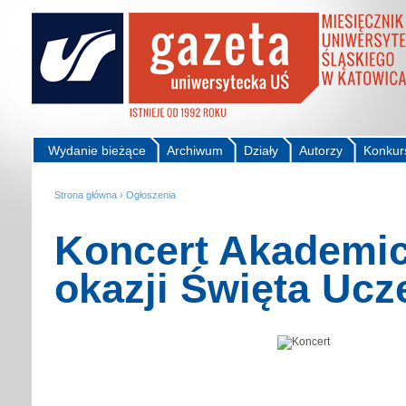
Wydanie bieżące
Archiwum
Działy
Autorzy
Konkur
Strona główna
›
Ogłoszenia
Koncert Akademic
okazji Święta Ucz