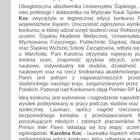
Ubiegłoroczna absolwentka Uniwersytetu Śląskiego, 
roku politologii i doktorantka na Wydziale Nauk Społ
Koc
zwyciężyła w tegorocznej edycji konkursu
województwie śląskim. Uroczystość ogłoszenia wynik
konkursu, w której udział wzięli studenci oraz Rektorz
uczelni: Śląskiej Akademii Medycznej, Uniwersytet
Wychowania Fizycznego, Politechniki Śląskiej, Aka
oraz Śląskiej Wyższej Szkoły Zarządzania, odbyła si
u Marchołta
. Pani Karolina otrzymała najwięcej p
średnia ocen, znajomość języków obcych, szero
naukowe, indywidualny tok studiów, działalnoś
naukowym oraz na rzecz środowiska akademickieg
Pares
jest jednym z najpoważniejszych przeds
studenckiego naszego kraju, zorganizowanym przez
Polskich. Patronat nad Konkursem objął Premier RP
L
Ideą konkursu jest wyłonienie i nagrodzenie najwybit
wysiłek podejmowany w pracy podczas studiów oraz 
społecznej. Laureaci, oprócz nagród rzeczow
bezpośredniego kontaktu z przedstawicielami 
poszukujących młodych i zdolnych pracowników. 
Primus Inter Pares
składają się trzy etapy: uczeln
ogólnopolski.
Karolina Koc
- laureatka śląskich elim
ogólnopolskiej edycji konkursu, która odbędzie w m