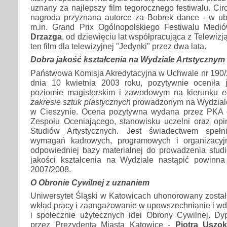
uznany za najlepszy film tegorocznego festiwalu. Cir
nagroda przyznana autorce za Bobrek dance - w ub
m.in. Grand Prix Ogólnopolskiego Festiwalu Med
Drzazga
, od dziewięciu lat współpracująca z Telewizj
ten film dla telewizyjnej "Jedynki" przez dwa lata.
Dobra jakość kształcenia na Wydziale Artstycznym
Państwowa Komisja Akredytacyjna w Uchwale nr 190
dnia 10 kwietnia 2003 roku, pozytywnie oceniła 
poziomie magisterskim i zawodowym na kierunku
e
zakresie sztuk plastycznych
prowadzonym na Wydziale 
w Cieszynie. Ocena pozytywna wydana przez PKA o
Zespołu Oceniającego, stanowisku uczelni oraz opi
Studiów Artystycznych. Jest świadectwem spełn
wymagań kadrowych, programowych i organizacyj
odpowiedniej bazy materialnej do prowadzenia studi
jakości kształcenia na Wydziale nastąpić powinn
2007/2008.
O Obronie Cywilnej z uznaniem
Uniwersytet Śląski w Katowicach uhonorowany zosta
wkład pracy i zaangażowanie w upowszechnianie i wd
i społecznie użytecznych idei Obrony Cywilnej. Dy
przez Prezydenta Miasta Katowice -
Piotra Uszo