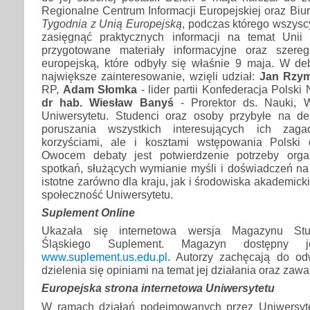
Regionalne Centrum Informacji Europejskiej oraz Biur
Tygodnia z Unią Europejską
, podczas którego wszysc
zasięgnąć praktycznych informacji na temat Unii 
przygotowane materiały informacyjne oraz szer
europejską, które odbyły się właśnie 9 maja. W deb
największe zainteresowanie, wzięli udział:
Jan Rzym
RP,
Adam Słomka
- lider partii Konfederacja Polski
dr hab. Wiesław Banyś
- Prorektor ds. Nauki, W
Uniwersytetu. Studenci oraz osoby przybyłe na de
poruszania wszystkich interesujących ich zag
korzyściami, ale i kosztami wstępowania Polski 
Owocem debaty jest potwierdzenie potrzeby org
spotkań, służących wymianie myśli i doświadczeń na
istotne zarówno dla kraju, jak i środowiska akademic
społeczność Uniwersytetu.
Suplement Online
Ukazała się internetowa wersja Magazynu Stu
Śląskiego Suplement. Magazyn dostępny 
www.suplement.us.edu.pl
. Autorzy zachęcają do od
dzielenia się opiniami na temat jej działania oraz zawar
Europejska strona internetowa Uniwersytetu
W ramach działań podejmowanych przez Uniwersyte