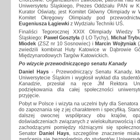
Uniwersytetu Śląskiego, Prezes Oddziału PAN w K
Kurator Oświaty, jest Komitet Główny Olimpiady w 
Komitet Okręgowy Olimpiady pod przewodni
Eugeniusza Łągiewki
z Wydziału Techniki UŚ.
Finaliści Tegorocznej XXIX Olimpiady Wiedzy T
Śląskiego:
Paweł Gosztyła
(I LO Tychy),
Michał Tryb
Miodek
(ZSZ nr 10 Sosnowiec) i
Marcin Wojtyniak
(
zwiedzili kombinat Huty Katowice w Dąbrowie Gór
Międzynarodowych Targów Katowickich.
Po wizycie przewodniczącego senatu Kanady
Daniel Hays
- Przewodniczący Senatu Kanady, kt
Uniwersytecie Śląskim i wygłosił wykład dla studen
Kanadzie
, przesłał na ręce JM Rektora Uniw
podziękowania dla całej społeczności uniwersy
przyjęcie.
Pobyt w Polsce i wizyta na uczelni były dla Senatora
do zapoznania się z jej charakterem i specyfiką. Sta
dalszej owocnej współpracy obu krajów, op
doświadczeniach związanych z wielokulturowością i 
zachodzącymi pomiędzy różniącymi się społecznoś
Senator
Daniel Hays
, szczególne znaczenie miał
zwrócenia się bezpośrednio do studentów Uniwersyt