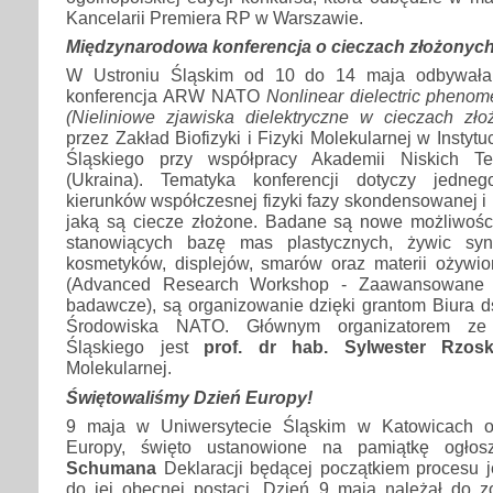
Kancelarii Premiera RP w Warszawie.
Międzynarodowa konferencja o cieczach złożonyc
W Ustroniu Śląskim od 10 do 14 maja odbywała
konferencja ARW NATO
Nonlinear dielectric phenom
(Nieliniowe zjawiska dielektryczne w cieczach zło
przez Zakład Biofizyki i Fizyki Molekularnej w Instytu
Śląskiego przy współpracy Akademii Niskich T
(Ukraina). Tematyka konferencji dotyczy jedne
kierunków współczesnej fizyki fazy skondensowanej i i
jaką są ciecze złożone. Badane są nowe możliwośc
stanowiących bazę mas plastycznych, żywic synt
kosmetyków, displejów, smarów oraz materii ożywi
(Advanced Research Workshop - Zaawansowane d
badawcze), są organizowanie dzięki grantom Biura 
Środowiska NATO. Głównym organizatorem ze s
Śląskiego jest
prof. dr hab. Sylwester Rzos
Molekularnej.
Świętowaliśmy Dzień Europy!
9 maja w Uniwersytecie Śląskim w Katowicach o
Europy, święto ustanowione na pamiątkę ogło
Schumana
Deklaracji będącej początkiem procesu 
do jej obecnej postaci. Dzień 9 maja należał do 