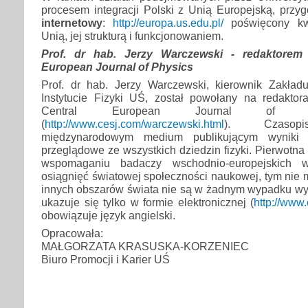
procesem integracji Polski z Unią Europejską, przy
internetowy
:
http://europa.us.edu.pl/
poświęcony kw
Unią, jej strukturą i funkcjonowaniem.
Prof. dr hab. Jerzy Warczewski - redaktorem
European Journal of Physics
Prof. dr hab. Jerzy Warczewski, kierownik Zakład
Instytucie Fizyki UŚ, został powołany na redakt
Central European Journal of P
(
http://www.cesj.com/warczewski.html
). Czasop
międzynarodowym medium publikującym wyniki 
przeglądowe ze wszystkich dziedzin fizyki. Pierwotn
wspomaganiu badaczy wschodnio-europejskich 
osiągnięć światowej społeczności naukowej, tym nie m
innych obszarów świata nie są w żadnym wypadku w
ukazuje się tylko w formie elektronicznej (
http://www
obowiązuje język angielski.
Opracowała:
MAŁGORZATA KRASUSKA-KORZENIEC
Biuro Promocji i Karier UŚ