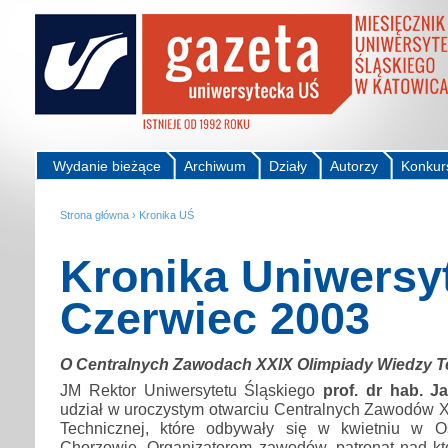
Wydanie bieżące
Archiwum
Działy
Autorzy
Konkur
Strona główna
›
Kronika UŚ
Kronika Uniwersy
Czerwiec 2003
O Centralnych Zawodach XXIX Olimpiady Wiedzy T
JM Rektor Uniwersytetu Śląskiego
prof. dr hab. 
udział w uroczystym otwarciu Centralnych Zawodów 
Technicznej, które odbywały się w kwietniu w 
Chorzowie. Organizatorem zawodów, patronat nad któ