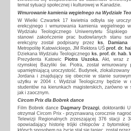
temat sytuacji społecznej i kulturowej w Kanadzie.
Wmurowanie kamienia węgielnego na Wydziale Te
W Wielki Czwartek 17 kwietnia odbyła się uroczy
erekcyjnego i wmurowania kamienia węgielnego
Wydziału Teologicznego Uniwersytetu Śląskiego
stanowi zakończenie prac budowlanych stanu su
erekcyjny został podpisany przez
ks. Damiana 
Metropolitę Katowickiego, JM Rektora UŚ
prof. dr. 
Dziekana Wydziału Teologicznego
ks. prof. dr. hab
Prezydenta Katowic
Piotra Uszoka.
Akt, wraz z 
rzymskiej Bazyliki św. Piotra, został wmurowany 
upamiętniającą uroczystość. Budynek, zlokalizowany
Jordana i znajdujący się obecnie w stanie surowy
użytku w 2004 r. Wydział Teologiczny będzie w n
studentów na kierunkach magisterskich, zarówno w 
jak i zaocznym.
Circom Prix dla Bobrek dance
Film Bobrek dance
Dagmary Drzazgi
, doktorantki 
otrzymał Circom Prix - przyznawaną corocznie nagro
Telewizji Regionalnych zrzeszającej 376 stacji z 3
opowiadający historię trójki chłopców z bytomskiej
których sposobem na życie stał się taniec, został prze