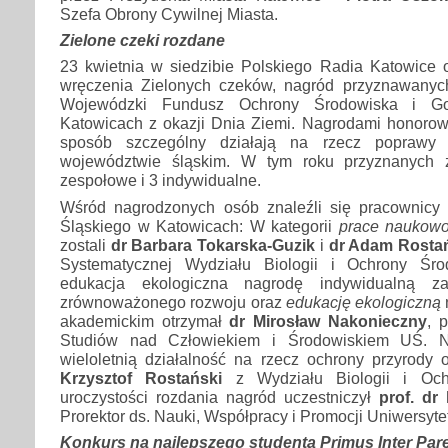
Szefa Obrony Cywilnej Miasta.
Zielone czeki rozdane
23 kwietnia w siedzibie Polskiego Radia Katowice o
wręczenia Zielonych czeków, nagród przyznawanyc
Wojewódzki Fundusz Ochrony Środowiska i G
Katowicach z okazji Dnia Ziemi. Nagrodami honorow
sposób szczególny działają na rzecz poprawy
województwie śląskim. W tym roku przyznanych 
zespołowe i 3 indywidualne.
Wśród nagrodzonych osób znaleźli się pracownicy
Śląskiego w Katowicach: W kategorii
prace naukow
zostali
dr Barbara Tokarska-Guzik
i
dr Adam Rosta
Systematycznej Wydziału Biologii i Ochrony Śro
edukacja ekologiczna nagrodę indywidualną z
zrównoważonego rozwoju oraz
edukację ekologiczną
akademickim otrzymał
dr Mirosław Nakonieczny
, 
Studiów nad Człowiekiem i Środowiskiem UŚ. N
wieloletnią działalność na rzecz ochrony przyrody 
Krzysztof Rostański
z Wydziału Biologii i Oc
uroczystości rozdania nagród uczestniczył
prof. dr
Prorektor ds. Nauki, Współpracy i Promocji Uniwersyte
Konkurs na najlepszego studenta Primus Inter Par