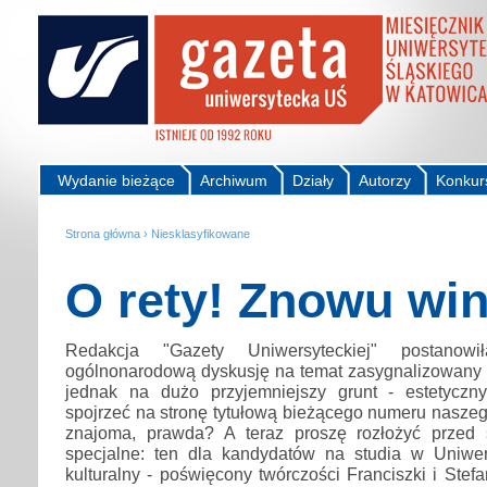
Wydanie bieżące
Archiwum
Działy
Autorzy
Konkur
Strona główna
›
Niesklasyfikowane
O rety! Znowu wini
Redakcja "Gazety Uniwersyteckiej" postano
ogólnonarodową dyskusję na temat zasygnalizowany w
jednak na dużo przyjemniejszy grunt - estetyczn
spojrzeć na stronę tytułową bieżącego numeru naszego
znajoma, prawda? A teraz proszę rozłożyć przed
specjalne: ten dla kandydatów na studia w Uniwer
kulturalny - poświęcony twórczości Franciszki i Ste