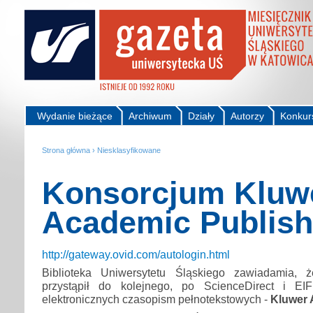
Wydanie bieżące
Archiwum
Działy
Autorzy
Konkur
Strona główna
›
Niesklasyfikowane
Konsorcjum Kluw
Academic Publish
http://gateway.ovid.com/autologin.html
Biblioteka Uniwersytetu Śląskiego zawiadamia, ż
przystąpił do kolejnego, po ScienceDirect i EIF
elektronicznych czasopism pełnotekstowych -
Kluwer 