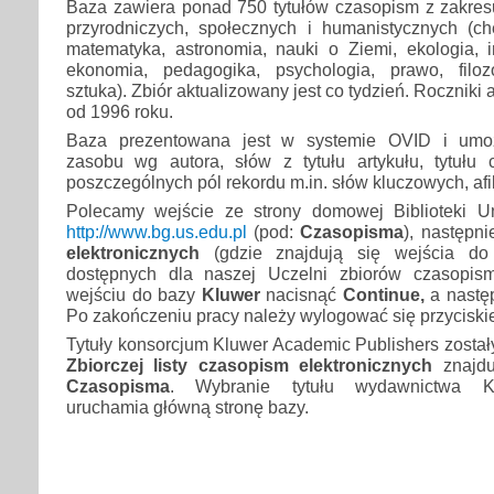
Baza zawiera ponad 750 tytułów czasopism z zakre
przyrodniczych, społecznych i humanistycznych (che
matematyka, astronomia, nauki o Ziemi, ekologia, in
ekonomia, pedagogika, psychologia, prawo, filoz
sztuka). Zbiór aktualizowany jest co tydzień. Roczniki
od 1996 roku.
Baza prezentowana jest w systemie OVID i umoż
zasobu wg autora, słów z tytułu artykułu, tytułu
poszczególnych pól rekordu m.in. słów kluczowych, afili
Polecamy wejście ze strony domowej Biblioteki Un
http://www.bg.us.edu.pl
(pod:
Czasopisma
), następni
elektronicznych
(gdzie znajdują się wejścia do 
dostępnych dla naszej Uczelni zbiorów czasopism
wejściu do bazy
Kluwer
nacisnąć
Continue,
a nastę
Po zakończeniu pracy należy wylogować się przycisk
Tytuły konsorcjum Kluwer Academic Publishers zosta
Zbiorczej listy czasopism elektronicznych
znajdu
Czasopisma
. Wybranie tytułu wydawnictwa Kl
uruchamia główną stronę bazy.