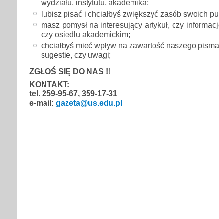
wydziału, instytutu, akademika;
lubisz pisać i chciałbyś zwiększyć zasób swoich pu
masz pomysł na interesujący artykuł, czy informację
czy osiedlu akademickim;
chciałbyś mieć wpływ na zawartość naszego pisma
sugestie, czy uwagi;
ZGŁOŚ SIĘ DO NAS !!
KONTAKT:
tel. 259-95-67, 359-17-31
e-mail:
gazeta@us.edu.pl