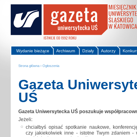
Wydanie bieżące
Archiwum
Działy
Autorzy
Konkur
Strona główna
›
Ogłoszenia
Gazeta Uniwersyt
UŚ
Gazeta Uniwersytecka UŚ poszukuje współpracow
Jeżeli:
chciałbyś opisać spotkanie naukowe, konferencję
czy jakiekolwiek inne - istotne Twym zdaniem -