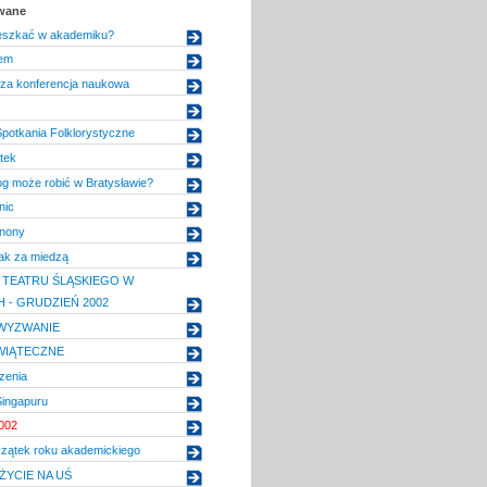
owane
eszkać w akademiku?
cem
a konferencja naukowa
potkania Folklorystyczne
tek
log może robić w Bratysławie?
nic
nony
rak za miedzą
TEATRU ŚLĄSKIEGO W
 - GRUDZIEŃ 2002
WYZWANIE
WIĄTECZNE
zenia
Singapuru
002
czątek roku akademickiego
YCIE NA UŚ