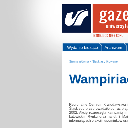
Wydanie bieżące
Archiwum
Strona główna
›
Niesklasyfikowane
Wampiria
Regionalne Centrum Krwiodawstwa i 
Śląskiego przeprowadziło po raz p
2002. Akcję rozpoczęła kampanią in
katowickim Rynku oraz na ul. 3 Ma
informujących o akcji i upominków or