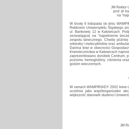
JM Rektor 
prof. dr 
na "nap
W środę 6 listopada (w dniu WAMPI
Rektorem Uniwersytetu Śląskiego pro
ul. Bankowej 12 w Katowicach. Po
zezwalającej na "napełnienie becze
zespołu tanecznego. Chwilę później
orkiestry i motocyklistów oraz ambul
Danina krwi w obecności Gospodarz
Krwiolecznictwa w Katowicach najnow
zaprezentowano dorobek Centrum, p
poziomu hemoglobiny, ciśnienia oraz
godzin wieczornych.
W ramach WAMPIRIADY 2002 krew odd
uczelnia jako współorganizator 
większość stanowili studenci Uniwers
JM Re