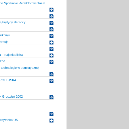
kie Spotkanie Redaktorów Gazet
 krytycy literaccy
ikołaju...
presje
 - stajenka licha
yzna
 technologie w semiotycznej
UROPEJSKA
- Grudzień 2002
rsytecka UŚ