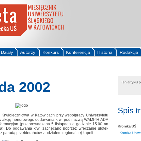
Działy
Autorzy
Konkurs
Konferencja
Historia
Redakcja
da 2002
Ten artykuł 
Spis t
Krwiolecznictwa w Katowicach przy współpracy Uniwersytetu
iąty akcję honorowego oddawania krwi pod nazwą WAMPIRIADA
formacyjna (przeprowadzona 5 listopada o godzinie 15.00 na
Kronika UŚ
ja). Do oddawania krwi zachęcano poprzez wręczanie ulotek
az paradą przebierańców z udziałem regionalnej kapeli.
Kronika Uniw