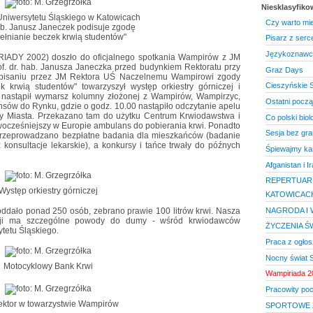
Niesklasyfik
Uniwersytetu Śląskiego w Katowicach
Czy warto mi
hab. Janusz Janeczek podisuje zgodę
ełnianie beczek krwią studentów"
Pisarz z ser
Językoznawcz
RIADY 2002) doszło do oficjalnego spotkania Wampirów z JM
f. dr. hab. Janusza Janeczka przed budynkiem Rektoratu przy
Graz Days
dpisaniu przez JM Rektora UŚ Naczelnemu Wampirowi zgody
Cieszyńskie S
k krwią studentów" towarzyszył występ orkiestry górniczej i
 nastąpił wymarsz kolumny złożonej z Wampirów, Wampirzyc,
Ostatni począ
ansów do Rynku, gdzie o godz. 10.00 nastąpiło odczytanie apelu
y Miasta. Przekazano tam do użytku Centrum Krwiodawstwa i
Co polski bio
ocześniejszy w Europie ambulans do pobierania krwi. Ponadto
Sesja bez gra
rzeprowadzano bezpłatne badania dla mieszkańców (badanie
 konsultacje lekarskie), a konkursy i tańce trwały do późnych
Śpiewajmy ka
Afganistan i I
REPERTUAR 
Występ orkiestry górniczej
KATOWICACH
ało ponad 250 osób, zebrano prawie 100 litrów krwi. Nasza
NAGRODA I 
akcji ma szczególne powody do dumy - wśród krwiodawców
ŻYCZENIA Ś
ytetu Śląskiego.
Praca z ogłos
Nocny świat 
Motocyklowy Bank Krwi
Wampiriada 2
Pracowity po
ktor w towarzystwie Wampirów
SPORTOWE Ż