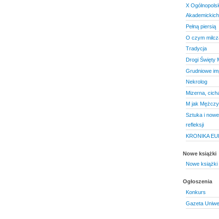
X Ogólnopols
Akademickich
Pełną piersią
O czym milczą
Tradycja
Drogi Święty M
Grudniowe im
Nekrolog
Mizerna, cicha
M jak Mężcz
Sztuka i nowe
refleksji
KRONIKA E
Nowe książki
Nowe książki 
Ogłoszenia
Konkurs
Gazeta Uniwe