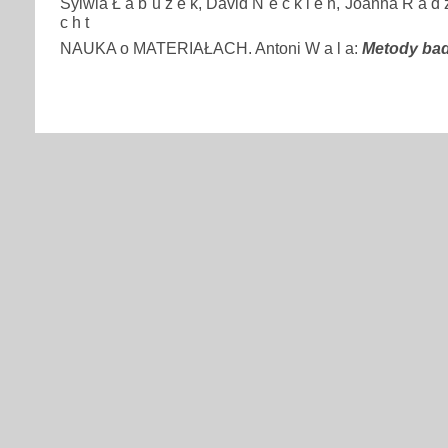
Sylwia Ł a b u ż e k, David N e c k l e n, Joanna R a d z 
c h t
NAUKA o MATERIAŁACH. Antoni W a l a:
Metody bad