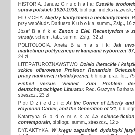
HISTORIA. Janusz G r u c h a ł a:
Czeskie środowi
spraw polskich 1920-1938,
bibliogr., indeks nazwisk, 
FILOZOFIA.
Między kantyzmem a neokantyzmem.
Re
przy współudz. Dariusza K u b o k a, summ., Zsfg., 16 z
Józef B a ń k a:
Zenon z Elei. Recentywizm w z
strzały,
schem., tab., summ., Zsfg., 32 zł
POLITOLOGIA. Aneta B a n a s i k:
Jak uwod
marketingu politycznego w kampanii wyborczej '97
24 zł
LITERATUROZNAWSTWO.
Dzieło literackie i książ
szkice ofiarowane Profesor Renardzie Ocieczek
pracy naukowej i dydaktycznej,
bibliogr. prac, fot., 75
Einheit versus Vielheit. Zum Problem der
deutschsprachigen Literatur.
Red. Grażyna Barbara S
streszcz., 23 zł
Piotr D z i e d z i c:
At the Corner of Liberty and
Raymond Carver, and the Generation of '31,
bibliogr.
Katarzyna G a d o m s k a:
La science-ficti
contemporain,
bibliogr., summ., streszcz., 12 zł
DYDAKTYKA.
W kręgu zagadnień dydaktyki języka