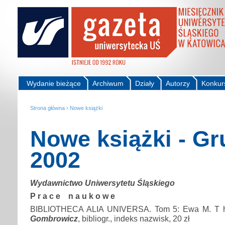
Wydanie bieżące
Archiwum
Działy
Autorzy
Konkur
Strona główna
›
Nowe książki
Nowe książki - Gr
2002
Wydawnictwo Uniwersytetu Śląskiego
P r a c e n a u k o w e
BIBLIOTHECA ALIA UNIVERSA. Tom 5: Ewa M. T h
Gombrowicz
, bibliogr., indeks nazwisk, 20 zł