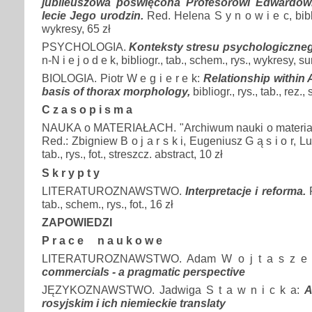
jubileuszowa poświęcona Profesorowi Edwardow
lecie Jego urodzin.
Red. Helena S y n o w i e c, biblio
wykresy, 65 zł
PSYCHOLOGIA.
Konteksty stresu psychologiczne
n-N i e j o d e k, bibliogr., tab., schem., rys., wykresy, s
BIOLOGIA. Piotr W e g i e r e k:
Relationship within
basis of thorax morphology,
bibliogr., rys., tab., rez.,
C z a s o p i s m a
NAUKA o MATERIAŁACH. "Archiwum nauki o materiałac
Red.: Zbigniew B o j a r s k i, Eugeniusz G ą s i o r, Luc
tab., rys., fot., streszcz. abstract, 10 zł
S k r y p t y
LITERATUROZNAWSTWO.
Interpretacje i reforma.
R
tab., schem., rys., fot., 16 zł
ZAPOWIEDZI
P r a c e n a u k o w e
LITERATUROZNAWSTWO. Adam W o j t a s z e
commercials - a pragmatic perspective
JĘZYKOZNAWSTWO. Jadwiga S t a w n i c k a:
A
rosyjskim i ich niemieckie translaty