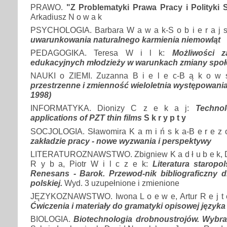
PRAWO.
"Z Problematyki Prawa Pracy i Polityki S
Arkadiusz N o w a k
PSYCHOLOGIA. Barbara W a w a k-S o b i e r a j s
uwarunkowania naturalnego karmienia niemowląt
PEDAGOGIKA. Teresa W i l k:
Możliwości z
edukacyjnych młodzieży w warunkach zmiany społ
NAUKI o ZIEMI. Zuzanna B i e l e c-B ą k o w 
przestrzenne i zmienność wieloletnia występowania
1998)
INFORMATYKA. Dionizy C z e k a j:
Technol
applications of PZT thin films
S k r y p t y
SOCJOLOGIA. Sławomira K a m i ń s k a-B e r e z 
zakładzie pracy - nowe wyzwania i perspektywy
LITERATUROZNAWSTWO. Zbigniew K a d ł u b e k, Dar
R y b a, Piotr W i l c z e k:
Literatura staropo
Renesans - Barok. Przewod-nik bibliograficzny dl
polskiej.
Wyd. 3 uzupełnione i zmienione
JĘZYKOZNAWSTWO. Iwona L o e w e, Artur R e j t 
Ćwiczenia i materiały do gramatyki opisowej języka
BIOLOGIA.
Biotechnologia drobnoustrojów. Wybr