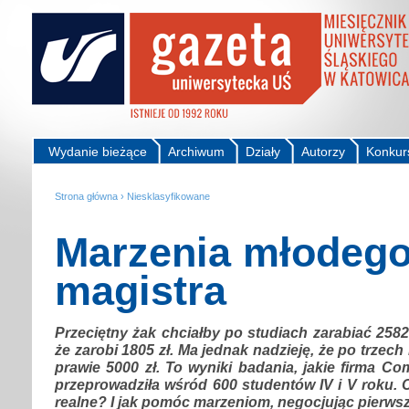
Wydanie bieżące
Archiwum
Działy
Autorzy
Konkur
Strona główna
›
Niesklasyfikowane
Marzenia młodeg
magistra
Przeciętny żak chciałby po studiach zarabiać 2582 
że zarobi 1805 zł. Ma jednak nadzieję, że po trzech
prawie 5000 zł. To wyniki badania, jakie firma C
przeprowadziła wśród 600 studentów IV i V roku. 
realne? I jak pomóc marzeniom, negocjując pierws