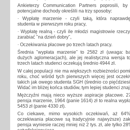
Ankieterzy Communication Partners poprosili, by
potencjalne dochody określili na trzy sposoby:
· Wypłatę marzenie - czyli taką, która naprawdę
studenta w pierwszym roku pracy,
· Wypłatę realną - czyli ile młodzi magistrowie rzec
zarabiać "na dzień dobry",
· Oczekiwania płacowe po trzech latach pracy.
Średnia "wypłata marzenie" to 2582 zł (uwaga: 
dużych aglomeracjach), ale jej realistyczna wersja t
trzech latach studenci oczekują średnio 4944 zł.
W całej populacji nie ma większych rozbieżności pomi
roku, choć wśród tych pierwszych więcej jest oczek
takich jak owego studenta SGH (średnio co pięćdzies
Widać im bliżej końca studiów, tym lepiej studenci znaj
Mężczyźni mają nieco wyższe aspiracje płacowe. 27
pensja marzenie, 1964 (panie 1614) zł to realna wypłat
5453 zł (panie 4330 zł).
Co ciekawe, mimo wysokich oczekiwań, aż 64%
oczekiwania płacowe są tradycyjnie najwyższe) zak
pensja wyniesie raczej mniej niż 2 tys. zł, ale tylko 