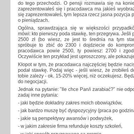
do tego przechodzi. O pensji rozmawia się na konie
zaprezentowałeś się i pracodawca ma jakieś wyobraże
się zaprezentowałeś, tym lepsza rzecz jasna pozycja
o pieniądzach.
Ogólna, sprawdzająca się w większości przypadkó
mówi: kto pierwszy poda stawkę, ten przegrywa. Jeśli
2500 zł (bo wiesz, ze jest to średnia na tym st
spróbuje to zbić do 2300 i dojdziecie do komprom
pracodawca powie 2500, ty powiesz: 2700 i zgodz
Oczywiście ten przykład jest uproszczony, ale pokazu
Kłopot w tym, że pracodawca najczęściej będzie nacis
podał stawkę. Podaj więc - jeśli wiesz, że zrobiłeś 
tobie zależy - ok. 15-20% więcej, niż oczekujesz. Bę
do negocjacji.
Jednak na pytanie: "Ile chce Pan/i zarabiać?" nie od
zadaj inne pytania:
- jaki będzie dokładny zakres moich obowiązków,
- jak bardzo muszę być dyspozycyjny (praca po godzin
- jakie są perspektywy awansów i podwyżek,
- w jakim zakresie firma refunduje koszty szkoleń,
- w jaki sposób przyznawane są premie,