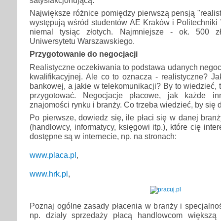
satysfakcjonującą.
Największe różnice pomiędzy pierwszą pensją "reali
występują wśród studentów AE Kraków i Politechniki 
niemal tysiąc złotych. Najmniejsze - ok. 500 
Uniwersytetu Warszawskiego.
Przygotowanie do negocjacji
Realistyczne oczekiwania to podstawa udanych negoc
kwalifikacyjnej. Ale co to oznacza - realistyczne? J
bankowej, a jakie w telekomunikacji? By to wiedzieć,
przygotować. Negocjacje płacowe, jak każde in
znajomości rynku i branży. Co trzeba wiedzieć, by się
Po pierwsze, dowiedz się, ile płaci się w danej branży
(handlowcy, informatycy, księgowi itp.), które cię inte
dostępne są w internecie, np. na stronach:
www.placa.pl
,
www.hrk.pl
,
Poznaj ogólne zasady płacenia w branży i specjalnoś
np. działy sprzedaży płacą handlowcom większą