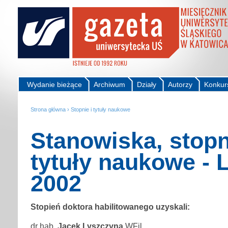
Wydanie bieżące
Archiwum
Działy
Autorzy
Konkur
Strona główna
›
Stopnie i tytuły naukowe
Stanowiska, stopn
tytuły naukowe - 
2002
Stopień doktora habilitowanego uzyskali:
dr hab.
Jacek Lyszczyna
WFil.