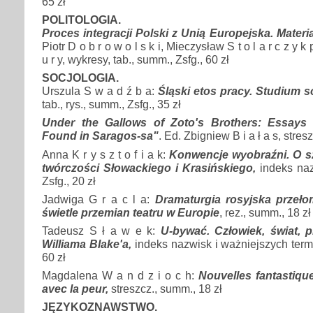
65 zł
POLITOLOGIA.
Proces integracji Polski z Unią Europejska. Materia
Piotr D o b r o w o l s k i, Mieczysław S t o l a r c z y 
u r y, wykresy, tab., summ., Zsfg., 60 zł
SOCJOLOGIA.
Urszula S w a d ź b a:
Śląski etos pracy. Studium s
tab., rys., summ., Zsfg., 35 zł
Under the Gallows of Zoto's Brothers: Essays
Found in Saragos-sa"
. Ed. Zbigniew B i a ł a s, stresz
Anna K r y s z t o f i a k:
Konwencje wyobraźni. O 
twórczości Słowackiego i Krasińskiego,
indeks nazw
Zsfg., 20 zł
Jadwiga G r a c l a:
Dramaturgia rosyjska przeło
świetle przemian teatru w Europie
, rez., summ., 18 zł
Tadeusz S ł a w e k:
U-bywać. Człowiek, świat, 
Williama Blake'a,
indeks nazwisk i ważniejszych termi
60 zł
Magdalena W a n d z i o c h:
Nouvelles fantastique
avec la peur,
streszcz., summ., 18 zł
JĘZYKOZNAWSTWO.