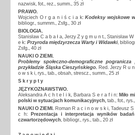
nazwisk, fot., rez., summ., 35 zł
PRAWO.
Wojciech O r g a n i ś c i a k:
Kodeksy wojskowe w
bibliogr., summm., Zsfg., 30 zł
BIOLOGIA.
Stanisław C a b a ł a, Jerzy Z y g m u n t., Stanisław W 
e k:
Przyroda międzyrzecza Warty i Widawki
, bibliog
Zsfg., 40 zł
NAUKI O ZIEMI.
Problemy społeczno-demograficzne pogranicza 
przykładzie Śląska Cieszyńskiego.
Red. Jerzy R u n 
o w s k i, rys., tab., obsah, strescz., summ., 25 zł
S k r y p t y
JĘZYKOZNAWSTWO.
Aleksandra A c h t e l i k, Barbara S e r a f i n:
Miło m
polski w sytuacjach komunikacyjnych,
tab., fot., rys.
NAUKI O ZIEMI.
Roman R a c i n o w s k i, Tadeusz S z
c h:
Prezentacja i interpretacja wyników bada
czwartorzędowych
, bibliogr., rys., tab., 20 zł
Z a p o w i e d z i