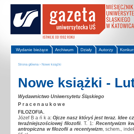
Wydanie bieżące
Archiwum
Działy
Autorzy
Konkur
Strona główna
›
Nowe książki
Nowe książki - Lu
Wydawnictwo Uniwersytetu Śląskiego
P r a c e n a u k o w e
FILOZOFIA.
Józef B a ń k a:
Ojcze nasz któryś jest teraz. Idee cz
teraźniejszościowej filozofii
. T. 1:
Recentywizm k
antropiczna w filozofii a recentywizm
, schem., inde