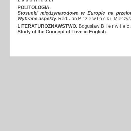
POLITOLOGIA.
Stosunki międzynarodowe w Europie na przeło
Wybrane aspekty.
Red. Jan P r z e w ł o c k i, Mieczysł
LITERATUROZNAWSTWO.
Bogusław B i e r w i a c 
Study of the Concept of Love in English