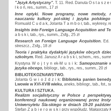
"Język Artystyczny".
T. 11. Red. Danuta O s t a s z e
l k o ń, res., summ., 17 zł
Inne optyki. Nowe programy, nowe metody, 
nauczaniu kultury pol-skiej i języka polskieg
Romuald C u d a k, Jolanta T a m b o r, tab., wykresy, r
Insights into Foreign Language Acquisition and Te
a b s k i, tab., rys., summ., Zsfg., 25 zł
Research on Foreign Language Acquisition.
Ed. 
streszcz., Zsfg., 18 zł
Teoria i praktyka dydaktyki języków obcych dzi
szkolnym.
Red. Janusz A r a b s k i, schem., res., summ
Krystyna W o j t y n ek-M u s i k:
Samopoznanie w
języka obcego,
bibliogr., tab., rys., res., summ., 20 zł
BIBLIOTEKOZNAWSTWO.
Jolanta G w i o ź d z i k:
Biblioteka panien benedy
Lwowie w XVI-XVIII wieku,
aneks, bibliogr., tab., fot., 
KULTURA I SZTUKA.
Realizm socjalistyczny w Polsce z perspektywy
konferencji naukowej organizowanej przez Inst
Uniwersytetu Śla-skiego w dniach 19-20 paździer
Stefan Z a b i e r o w s k i przy współudz. Małgorzaty K