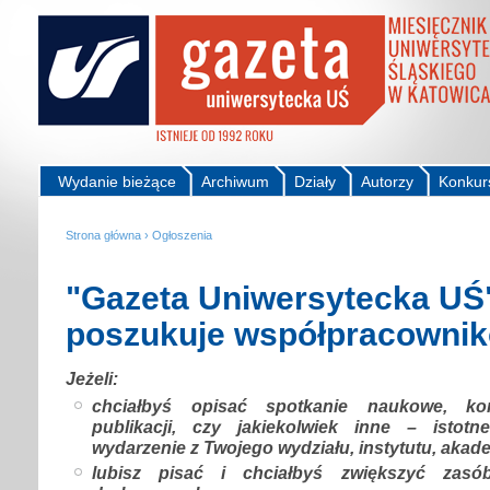
Wydanie bieżące
Archiwum
Działy
Autorzy
Konkur
Strona główna
›
Ogłoszenia
"Gazeta Uniwersytecka UŚ
poszukuje współpracowni
Jeżeli:
chciałbyś opisać spotkanie naukowe, kon
publikacji, czy jakiekolwiek inne – isto
wydarzenie z Twojego wydziału, instytutu, akad
lubisz pisać i chciałbyś zwiększyć zasób