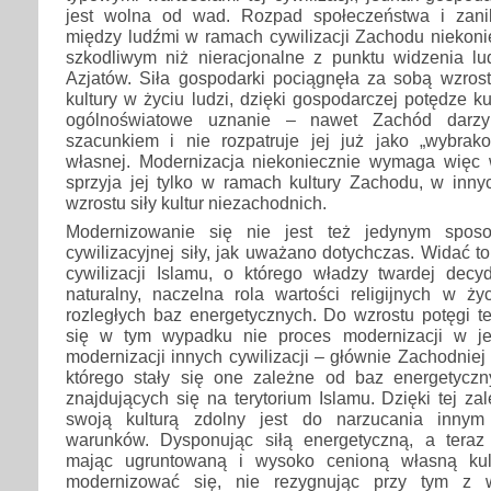
jest wolna od wad. Rozpad społeczeństwa i zani
między ludźmi w ramach cywilizacji Zachodu niekoni
szkodliwym niż nieracjonalne z punktu widzenia lu
Azjatów. Siła gospodarki pociągnęła za sobą wzrost
kultury w życiu ludzi, dzięki gospodarczej potędze k
ogólnoświatowe uznanie – nawet Zachód darzy
szacunkiem i nie rozpatruje jej już jako „wybra
własnej. Modernizacja niekoniecznie wymaga więc we
sprzyja jej tylko w ramach kultury Zachodu, w inny
wzrostu siły kultur niezachodnich.
Modernizowanie się nie jest też jedynym spo
cywilizacyjnej siły, jak uważano dotychczas. Widać to
cywilizacji Islamu, o którego władzy twardej decy
naturalny, naczelna rola wartości religijnych w ży
rozległych baz energetycznych. Do wzrostu potęgi tej
się w tym wypadku nie proces modernizacji w je
modernizacji innych cywilizacji – głównie Zachodniej 
którego stały się one zależne od baz energetycz
znajdujących się na terytorium Islamu. Dzięki tej za
swoją kulturą zdolny jest do narzucania innym
warunków. Dysponując siłą energetyczną, a teraz
mając ugruntowaną i wysoko cenioną własną kul
modernizować się, nie rezygnując przy tym z w