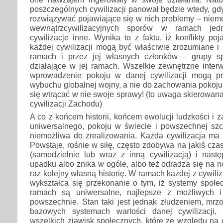
poszczególnych cywilizacji panował będzie wtedy, g
rozwiązywać pojawiające się w nich problemy – niemo
wewnątrzcywilizacyjnych sporów w ramach jedne
cywilizacje inne. Wynika to z faktu, iż konflikty po
każdej cywilizacji mogą być właściwie zrozumiane i 
ramach i przez jej własnych członków – grupy s
działające w jej ramach. Wszelkie zewnętrzne inter
wprowadzenie pokoju w danej cywilizacji mogą pr
wybuchu globalnej wojny, a nie do zachowania pokoju
się wtrącać w nie swoje sprawy! (to uwaga skierowan
cywilizacji Zachodu)
A co z końcem historii, końcem ewolucji ludzkości 
uniwersalnego, pokoju w świecie i powszechnej szcz
niemożliwa do zrealizowania. Każda cywilizacja ma 
Powstaje, rośnie w siłę, często zdobywa na jakiś cz
(samodzielnie lub wraz z inną cywilizacją) i nast
upadku albo znika w ogóle, albo też odradza się na 
raz kolejny własną historię. W ramach każdej z cywil
wykształca się przekonanie o tym, iż systemy społe
ramach są uniwersalne, najlepsze z możliwych 
powszechnie. Stan taki jest jednak złudzeniem, mrz
bazowych systemach wartości danej cywilizacji,
wszelkich zjawisk społecznych, które ze względu na