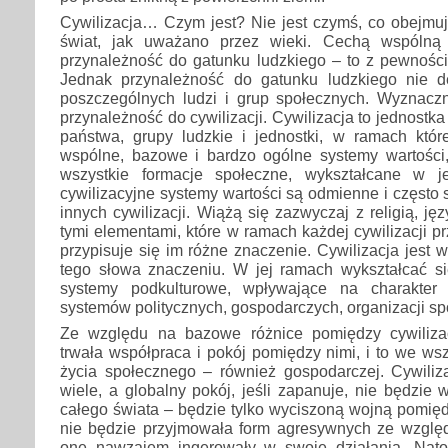
Cywilizacja… Czym jest? Nie jest czymś, co obejmuj
świat, jak uważano przez wieki. Cechą wspólną w
przynależność do gatunku ludzkiego – to z pewności
Jednak przynależność do gatunku ludzkiego nie d
poszczególnych ludzi i grup społecznych. Wyznaczn
przynależność do cywilizacji. Cywilizacja to jednostk
państwa, grupy ludzkie i jednostki, w ramach któ
wspólne, bazowe i bardzo ogólne systemy wartości,
wszystkie formacje społeczne, wykształcane w 
cywilizacyjne systemy wartości są odmienne i często
innych cywilizacji. Wiążą się zazwyczaj z religią, jęz
tymi elementami, które w ramach każdej cywilizacji p
przypisuje się im różne znaczenie. Cywilizacja jest 
tego słowa znaczeniu. W jej ramach wykształcać 
systemy podkulturowe, wpływające na charakter
systemów politycznych, gospodarczych, organizacji sp
Ze względu na bazowe różnice pomiędzy cywilizac
trwała współpraca i pokój pomiędzy nimi, i to we ws
życia społecznego – również gospodarczej. Cywilizac
wiele, a globalny pokój, jeśli zapanuje, nie będzie 
całego świata – będzie tylko wyciszoną wojną pomiędz
nie będzie przyjmowała form agresywnych ze względu
one nawzajem ingerowały w swoje działania. Nato