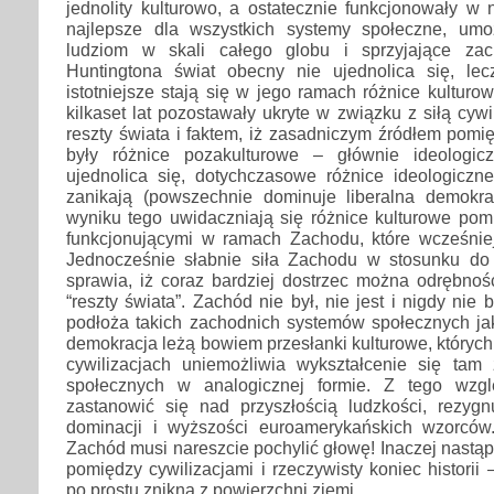
jednolity kulturowo, a ostatecznie funkcjonowały w
najlepsze dla wszystkich systemy społeczne, umo
ludziom w skali całego globu i sprzyjające za
Huntingtona świat obecny nie ujednolica się, le
istotniejsze stają się w jego ramach różnice kulturow
kilkaset lat pozostawały ukryte w związku z siłą cyw
reszty świata i faktem, iż zasadniczym źródłem pomię
były różnice pozakulturowe – głównie ideologi
ujednolica się, dotychczasowe różnice ideologiczne 
zanikają (powszechnie dominuje liberalna demokra
wyniku tego uwidaczniają się różnice kulturowe pom
funkcjonującymi w ramach Zachodu, które wcześniej
Jednocześnie słabnie siła Zachodu w stosunku do i
sprawia, iż coraz bardziej dostrzec można odrębnoś
“reszty świata”. Zachód nie był, nie jest i nigdy nie
podłoża takich zachodnich systemów społecznych jak 
demokracja leżą bowiem przesłanki kulturowe, któryc
cywilizacjach uniemożliwia wykształcenie się ta
społecznych w analogicznej formie. Z tego wzg
zastanowić się nad przyszłością ludzkości, rezyg
dominacji i wyższości euroamerykańskich wzorców
Zachód musi nareszcie pochylić głowę! Inaczej nast
pomiędzy cywilizacjami i rzeczywisty koniec historii 
po prostu znikną z powierzchni ziemi.