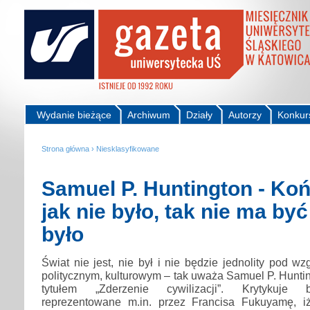
Wydanie bieżące
Archiwum
Działy
Autorzy
Konkur
Strona główna
›
Niesklasyfikowane
Samuel P. Huntington - Końc
jak nie było, tak nie ma być
było
Świat nie jest, nie był i nie będzie jednolity pod 
politycznym, kulturowym – tak uważa Samuel P. Huntin
tytułem „Zderzenie cywilizacji”. Krytykuje 
reprezentowane m.in. przez Francisa Fukuyamę, iż