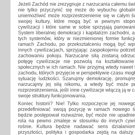
Jeżeli Zachód nie zrezygnuje z narzucania całemu św
nie tylko przyczynić się może do wybuchu globalne
uniemożliwić może rozprzestrzenienie się w całym ś
swojej kultury, które mogą być w pewnym stopn
cywilizacji i które same w sobie sprzyjają panowan
System liberalnej demokracji i kapitalizm zachodni, 
tych systemów, który w niezmienionej formie funk
ramach Zachodu, po przekształceniu mogą być w
innych cywilizacjach, sprzyjając zaspokojeniu potrze
zachowaniu pokoju. Narzucane siłą zostaną odrzu
potęgę cywilizacje nie pozwolą na kształtowan
społecznych w ich ramach. Nie przyjmą wtedy nawet 
zachodu, których przyjęcie w perspektywie czasu mog
sytuację ludzkości. Szanujmy demokrację, promujm
narzucajmy jej siłą nikomu, a wtedy być może pr
rozprzestrzenienia, jeśli inne cywilizacje włączą ją w 
swoje struktury funkcjonowania.
Koniec historii? Nie! Tylko rozpoczęcie jej nowe
przedefiniować swoją pozycję w ramach nowego św
będzie postępował rozważnie, być może nie upadnie 
rola na pewno zmaleje w stosunku do innych cywili
rośnie. Kultura będzie nadawać sens działaniom
przyszłości, polityka i gospodarka zejdą na dalszy