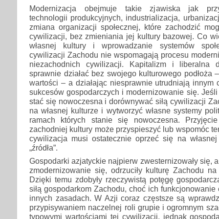
Modernizacja obejmuje takie zjawiska jak prz
technologii produkcyjnych, industrializacja, urbanizac
zmiana organizacji społecznej, które zachodzić m
cywilizacji, bez zmieniania jej kultury bazowej. Co w
własnej kultury i wprowadzanie systemów społe
cywilizacji Zachodu nie wspomagają procesu modern
niezachodnich cywilizacji. Kapitalizm i liberaln
sprawnie działać bez swojego kulturowego podłoża 
wartości – a działając niesprawnie utrudniają innym 
sukcesów gospodarczych i modernizowanie się. Jeśli 
stać się nowoczesna i dorównywać siłą cywilizacji Za
na własnej kulturze i wytworzyć własne systemy pol
ramach których stanie się nowoczesna. Przyjęc
zachodniej kultury może przyspieszyć lub wspomóc te
cywilizacja musi ostatecznie oprzeć się na własnej
„źródła”.
Gospodarki azjatyckie najpierw zwesternizowały się, a
zmodernizowanie się, odrzuciły kulturę Zachodu na 
Dzięki temu zdobyły rzeczywistą potęgę gospodarcz
siłą gospodarkom Zachodu, choć ich funkcjonowanie o
innych zasadach. W Azji coraz częstsze są wprawdz
przypisywaniem naczelnej roli grupie i ogromnym sza
typowymi wartościami tej cywilizacji, jednak gospod