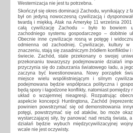
Westernizacja nie jest tu potrzebna.
Skończył się okres dominacji Zachodu, wynikający z fak
był on jedyną nowoczesną cywilizacją i dysponował
twardą i miękką. Atak na Amerykę 11 września 2001 
całą cywilizację Zachodu – było to bowiem u
zachodniego systemu gospodarczego – dobitnie uk
Obecnie inne cywilizacje rosną w potęgę i widoczna 
odmienna od zachodniej. Cywilizacje, kultury w
znaczeniu, stają się zasadniczym źródłem konfliktów 
świecie. Zachód, stale przekonany o swojej uniwe
przekonaniu towarzyszy podejmowanie działań imper
przyczynia się do zaburzania światowego ładu, a jego
zaczyna być kwestionowana. Nowy porządek świa
miejsce wielu współistniejącym i silnym cywili
podejmowana będzie współpraca polityczna i gosp
będą spory i łagodzone konflikty, natomiast pomiędzy
układ o wzajemnej nieagresji. Rozpatrując obec
aspekcie koncepcji Huntingtona, Zachód (reprezen
powinien powstrzymać się od demonstrowania inny
potęgi, powstrzymać się od ataków, bo może okaz
wystarczającej siły, by panować nad resztą świata, 
działań będzie wybuch międzycywilizacyjnej wojny
wcale nie jest oczywisty.