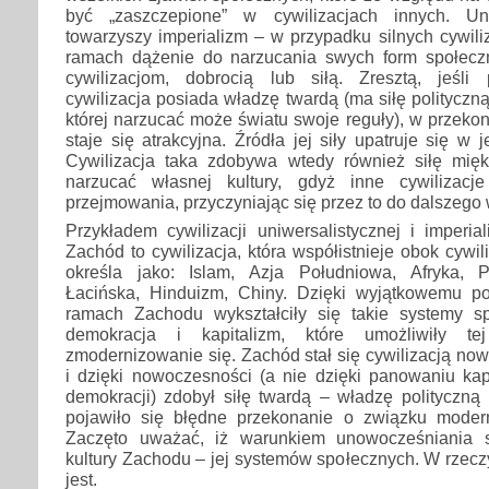
być „zaszczepione” w cywilizacjach innych. Un
towarzyszy imperializm – w przypadku silnych cywiliz
ramach dążenie do narzucania swych form społecz
cywilizacjom, dobrocią lub siłą. Zresztą, jeśli
cywilizacja posiada władzę twardą (ma siłę polityczn
której narzucać może światu swoje reguły), w przekon
staje się atrakcyjna. Źródła jej siły upatruje się w j
Cywilizacja taka zdobywa wtedy również siłę mię
narzucać własnej kultury, gdyż inne cywilizac
przejmowania, przyczyniając się przez to do dalszego w
Przykładem cywilizacji uniwersalistycznej i imperial
Zachód to cywilizacja, która współistnieje obok cywili
określa jako: Islam, Azja Południowa, Afryka, 
Łacińska, Hinduizm, Chiny. Dzięki wyjątkowemu p
ramach Zachodu wykształciły się takie systemy sp
demokracja i kapitalizm, które umożliwiły tej
zmodernizowanie się. Zachód stał się cywilizacją no
i dzięki nowoczesności (a nie dzięki panowaniu kapi
demokracji) zdobył siłę twardą – władzę polityczną
pojawiło się błędne przekonanie o związku moderniz
Zaczęto uważać, iż warunkiem unowocześniania s
kultury Zachodu – jej systemów społecznych. W rzeczy
jest.