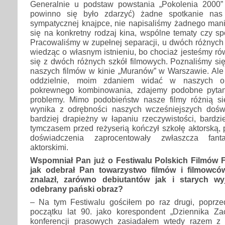
Generalnie u podstaw powstania „Pokolenia 2000”
powinno się było zdarzyć) żadne spotkanie nas
sympatycznej knajpce, nie napisaliśmy żadnego mani
się na konkretny rodzaj kina, wspólne tematy czy spo
Pracowaliśmy w zupełnej separacji, u dwóch różnych
wiedząc o własnym istnieniu, bo chociaż jesteśmy r
się z dwóch różnych szkół filmowych. Poznaliśmy si
naszych filmów w kinie „Muranów” w Warszawie. Ale
oddzielnie, moim zdaniem widać w naszych ob
pokrewnego kombinowania, zdajemy podobne pytan
problemy. Mimo podobieństw nasze filmy różnią si
wynika z odrębności naszych wcześniejszych doświ
bardziej drapieżny w łapaniu rzeczywistości, bardzie
tymczasem przed reżyserią kończył szkołę aktorską, p
doświadczenia zaprocentowały zwłaszcza fanta
aktorskimi.
Wspomniał Pan już o Festiwalu Polskich Filmów 
jak odebrał Pan towarzystwo filmów i filmowcó
znalazł, zarówno debiutantów jak i starych wy
odebrany pański obraz?
– Na tym Festiwalu gościłem po raz drugi, poprz
początku lat 90. jako korespondent „Dziennika Za
konferencji prasowych zasiadałem wtedy razem z 