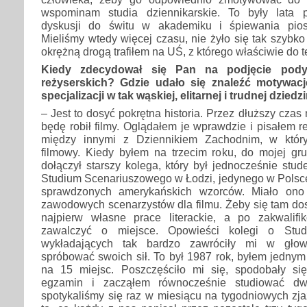
wspominam studia dziennikarskie. To były lata pol
dyskusji do świtu w akademiku i śpiewania pio
Mieliśmy wtedy więcej czasu, nie żyło się tak szybko 
okrężną drogą trafiłem na UŚ, z którego właściwie do t
Kiedy zdecydował się Pan na podjęcie pod
reżyserskich? Gdzie udało się znaleźć motywac
specjalizacji w tak wąskiej, elitarnej i trudnej dziedz
– Jest to dosyć pokrętna historia. Przez dłuższy czas
będę robił filmy. Oglądałem je wprawdzie i pisałem r
między innymi z Dziennikiem Zachodnim, w któr
filmowy. Kiedy byłem na trzecim roku, do mojej gru
dołączył starszy kolega, który był jednocześnie st
Studium Scenariuszowego w Łodzi, jedynego w Polsc
sprawdzonych amerykańskich wzorców. Miało ono 
zawodowych scenarzystów dla filmu. Żeby się tam dos
najpierw własne prace literackie, a po zakwalif
zawalczyć o miejsce. Opowieści kolegi o Stud
wykładających tak bardzo zawróciły mi w głow
spróbować swoich sił. To był 1987 rok, byłem jedny
na 15 miejsc. Poszczęściło mi się, spodobały si
egzamin i zacząłem równocześnie studiować dw
spotykaliśmy się raz w miesiącu na tygodniowych zj