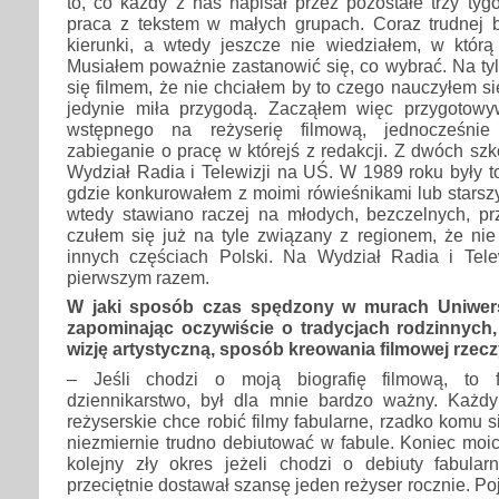
to, co każdy z nas napisał przez pozostałe trzy tygo
praca z tekstem w małych grupach. Coraz trudnej 
kierunki, a wtedy jeszcze nie wiedziałem, w którą 
Musiałem poważnie zastanowić się, co wybrać. Na tyl
się filmem, że nie chciałem by to czego nauczyłem s
jedynie miła przygodą. Zacząłem więc przygotow
wstępnego na reżyserię filmową, jednocześnie
zabieganie o pracę w którejś z redakcji. Z dwóch sz
Wydział Radia i Telewizji na UŚ. W 1989 roku były 
gdzie konkurowałem z moimi rówieśnikami lub starsz
wtedy stawiano raczej na młodych, bezczelnych, p
czułem się już na tyle związany z regionem, że nie
innych częściach Polski. Na Wydział Radia i Tele
pierwszym razem.
W jaki sposób czas spędzony w murach Uniwersy
zapominając oczywiście o tradycjach rodzinnych,
wizję artystyczną, sposób kreowania filmowej rzec
– Jeśli chodzi o moją biografię filmową, to f
dziennikarstwo, był dla mnie bardzo ważny. Każd
reżyserskie chce robić filmy fabularne, rzadko komu s
niezmiernie trudno debiutować w fabule. Koniec moi
kolejny zły okres jeżeli chodzi o debiuty fabular
przeciętnie dostawał szansę jeden reżyser rocznie. Poj