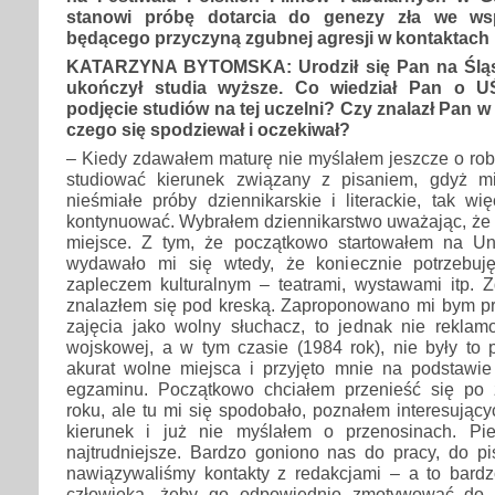
stanowi próbę dotarcia do genezy zła we wsp
będącego przyczyną zgubnej agresji w kontaktach 
KATARZYNA BYTOMSKA: Urodził się Pan na Śląs
ukończył studia wyższe. Co wiedział Pan o U
podjęcie studiów na tej uczelni? Czy znalazł Pan w 
czego się spodziewał i oczekiwał?
– Kiedy zdawałem maturę nie myślałem jeszcze o rob
studiować kierunek związany z pisaniem, gdyż m
nieśmiałe próby dziennikarskie i literackie, tak w
kontynuować. Wybrałem dziennikarstwo uważając, że 
miejsce. Z tym, że początkowo startowałem na Uniw
wydawało mi się wtedy, że koniecznie potrzebuj
zapleczem kulturalnym – teatrami, wystawami itp. 
znalazłem się pod kreską. Zaproponowano mi bym pr
zajęcia jako wolny słuchacz, to jednak nie rekla
wojskowej, a w tym czasie (1984 rok), nie były to 
akurat wolne miejsca i przyjęto mnie na podstaw
egzaminu. Początkowo chciałem przenieść się po 
roku, ale tu mi się spodobało, poznałem interesujący
kierunek i już nie myślałem o przenosinach. Pi
najtrudniejsze. Bardzo goniono nas do pracy, do pi
nawiązywaliśmy kontakty z redakcjami – a to bar
człowieka, żeby go odpowiednio zmotywować do 