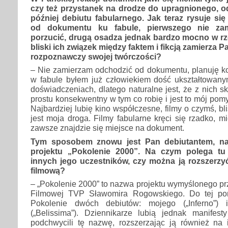
czy też przystanek na drodze do upragnionego, o
później debiutu fabularnego. Jak teraz rysuje s
od dokumentu ku fabule, pierwszego nie zam
porzucić, drugą osadza jednak bardzo mocno w rz
bliski ich związek między faktem i fikcją zamierza 
rozpoznawczy swojej twórczości?
– Nie zamierzam odchodzić od dokumentu, planuję kol
w fabule byłem już człowiekiem dość ukształtowan
doświadczeniach, dlatego naturalne jest, że z nich s
prostu konsekwentny w tym co robię i jest to mój pomy
Najbardziej lubię kino współczesne, filmy o czymś, bli
jest moja droga. Filmy fabularne kręci się rzadko, 
zawsze znajdzie się miejsce na dokument.
Tym sposobem znowu jest Pan debiutantem, na
projektu „Pokolenie 2000”. Na czym polega tu
innych jego uczestników, czy można ją rozszerzy
filmową?
– „Pokolenie 2000” to nazwa projektu wymyślonego pr
Filmowej TVP Sławomira Rogowskiego. Do tej por
Pokolenie dwóch debiutów: mojego („Inferno”) 
(„Belissima”). Dziennikarze lubią jednak manifest
podchwycili tę nazwę, rozszerzając ją również na i