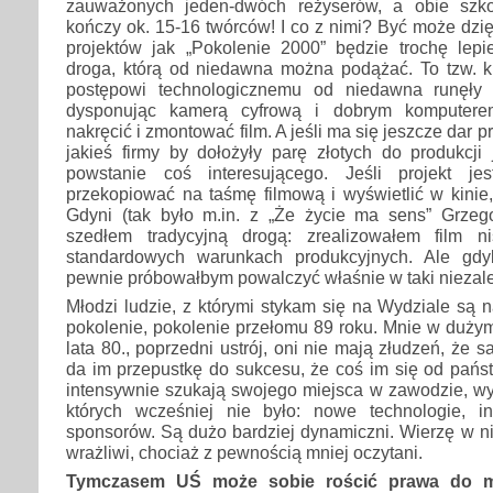
zauważonych jeden-dwóch reżyserów, a obie szk
kończy ok. 15-16 twórców! I co z nimi? Być może dzię
projektów jak „Pokolenie 2000” będzie trochę lepie
droga, którą od niedawna można podążać. To tzw. ki
postępowi technologicznemu od niedawna runęły 
dysponując kamerą cyfrową i dobrym komputere
nakręcić i zmontować film. A jeśli ma się jeszcze dar
jakieś firmy by dołożyły parę złotych do produkcji
powstanie coś interesującego. Jeśli projekt j
przekopiować na taśmę filmową i wyświetlić w kinie
Gdyni (tak było m.in. z „Że życie ma sens” Grzego
szedłem tradycyjną drogą: zrealizowałem film 
standardowych warunkach produkcyjnych. Ale gdy
pewnie próbowałbym powalczyć właśnie w taki niezal
Młodzi ludzie, z którymi stykam się na Wydziale są 
pokolenie, pokolenie przełomu 89 roku. Mnie w dużym
lata 80., poprzedni ustrój, oni nie mają złudzeń, że
da im przepustkę do sukcesu, że coś im się od pańs
intensywnie szukają swojego miejsca w zawodzie, wy
których wcześniej nie było: nowe technologie, in
sponsorów. Są dużo bardziej dynamiczni. Wierzę w n
wrażliwi, chociaż z pewnością mniej oczytani.
Tymczasem UŚ może sobie rościć prawa do 