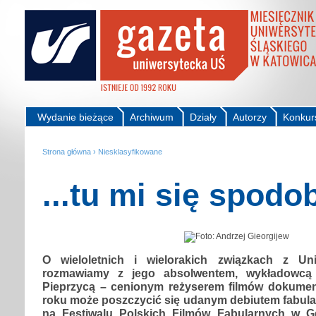
Wydanie bieżące
Archiwum
Działy
Autorzy
Konkur
Strona główna
›
Niesklasyfikowane
...tu mi się spodo
O wieloletnich i wielorakich związkach z Un
rozmawiamy z jego absolwentem, wykładowcą 
Pieprzycą – cenionym reżyserem filmów dokumen
roku może poszczycić się udanym debiutem fabula
na Festiwalu Polskich Filmów Fabularnych w Gd