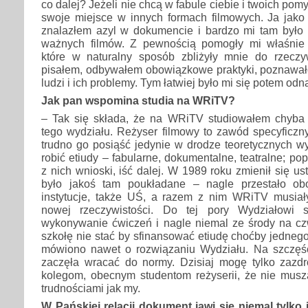
co dalej? Jeżeli nie chcą w fabule ciebie i twoich pomy
swoje miejsce w innych formach filmowych. Ja jako
znalazłem azyl w dokumencie i bardzo mi tam było d
ważnych filmów. Z pewnością pomogły mi właśnie s
które w naturalny sposób zbliżyły mnie do rzeczy
pisałem, odbywałem obowiązkowe praktyki, poznawał
ludzi i ich problemy. Tym łatwiej było mi się potem o
Jak pan wspomina studia na WRiTV?
– Tak się składa, że na WRiTV studiowałem chyba
tego wydziału. Reżyser filmowy to zawód specyficzny
trudno go posiąść jedynie w drodze teoretycznych w
robić etiudy – fabularne, dokumentalne, teatralne; po
z nich wnioski, iść dalej. W 1989 roku zmienił się ustr
było jakoś tam poukładane – nagle przestało ob
instytucje, także UŚ, a razem z nim WRiTV musiał
nowej rzeczywistości. Do tej pory Wydziałowi 
wykonywanie ćwiczeń i nagle niemal ze środy na czw
szkołę nie stać by sfinansować etiudę choćby jedneg
mówiono nawet o rozwiązaniu Wydziału. Na szczęś
zaczęła wracać do normy. Dzisiaj mogę tylko zaz
kolegom, obecnym studentom reżyserii, że nie muszą
trudnościami jak my.
W Pańskiej relacji dokument jawi się niemal tylko 