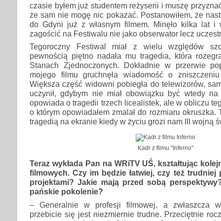
czasie byłem już studentem reżyserii i muszę przyznać,
że sam nie mogę nic pokazać. Postanowiłem, że nas
do Gdyni już z własnym filmem. Minęło kilka lat i
zagościć na Festiwalu nie jako obserwator lecz uczestn
Tegoroczny Festiwal miał z wielu względów szc
pewnością piętno nadała mu tragedia, która rozegr
Stanach Zjednoczonych. Dokładnie w przerwie pop
mojego filmu gruchnęła wiadomość o zniszczeniu
Większa część widowni pobiegła do telewizorów, sa
uczynił, gdybym nie miał obowiązku być wtedy na s
opowiada o tragedii trzech licealistek, ale w obliczu te
o którym opowiadałem zmalał do rozmiaru okruszka. 
tragedią na ekranie kiedy w życiu grozi nam III wojną 
Kadr z filmu "Inferno"
Teraz wykłada Pan na WRiTV UŚ, kształtując kole
filmowych. Czy im będzie łatwiej, czy też trudniej
projektami? Jakie mają przed sobą perspektywy
pańskie pokolenie?
– Generalnie w profesji filmowej, a zwłaszcza w 
przebicie się jest niezmiernie trudne. Przeciętnie rocz