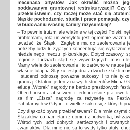
mecenasa artystów. Jak określić można jeg
poddawanym gruntownej restrukturyzacji? Czy 
przekleństwem, czy raczej może stać się atut
śląskie pochodzenie, studia i praca pomagały, czy
w budowaniu własnej kariery reżyserskiej?
– To pewnie truizm, ale właśnie w tej części Polski, nę
problemami, rola uniwersytetu jest ogromnie ważna.
uważać, że Śląsk i Zagłębie ma do zaoferowania jed
potrzeby ludzi tu żyjących koncentrują się wyłącznie 
niedzielnego meczu piłkarskiego. Dotychczasowy 
regionie, ludziach stąd się wywodzących musi ule
Mamy wiele do zaoferowania i to zarówno w nauce jak
właśnie tutaj na Śląsku jest jedna z dwóch szkół filmo
i studenci odnoszą poważne sukcesy, i to nie tylko
granicą. Ostatnio jeden z naszych studentów Michał G
etiudę „Wtorek” nagrody na bardzo prestiżowych fes
Oberchousen a absolwent i jednocześnie pracownik
za film „Cisza” nagrodę za reżyserię na Festi
Fabularnych w Gdyni. To wielkie sukcesy, z których p
Czy śląskość bywa przekleństwem? Dla mnie czymś c
Ślązaków, co pamiętam z domu i z podwórka, był zawsz
Wśród tych ludzi dobrych, serdecznych i otwartych
cwaniaków. Dla mnie nie są to wady tylko atuty, choc