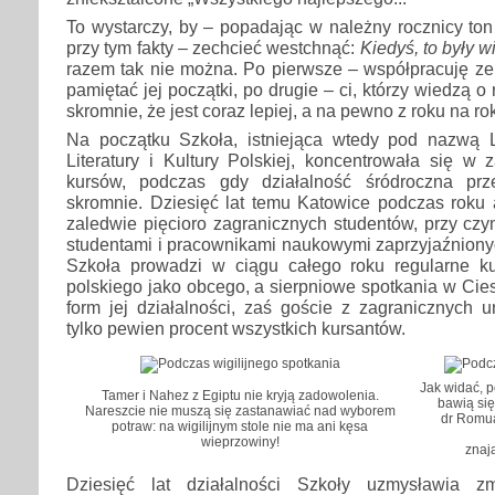
To wystarczy, by – popadając w należny rocznicy ton 
przy tym fakty – zechcieć westchnąć:
Kiedyś, to były wig
razem tak nie można. Po pierwsze – współpracuję ze 
pamiętać jej początki, po drugie – ci, którzy wiedzą o 
skromnie, że jest coraz lepiej, a na pewno z roku na rok
Na początku Szkoła, istniejąca wtedy pod nazwą L
Literatury i Kultury Polskiej, koncentrowała się w 
kursów, podczas gdy działalność śródroczna prze
skromnie. Dziesięć lat temu Katowice podczas roku 
zaledwie pięcioro zagranicznych studentów, przy czym
studentami i pracownikami naukowymi zaprzyjaźniony
Szkoła prowadzi w ciągu całego roku regularne k
polskiego jako obcego, a sierpniowe spotkania w Cies
form jej działalności, zaś goście z zagranicznych 
tylko pewien procent wszystkich kursantów.
Jak widać, p
Tamer i Nahez z Egiptu nie kryją zadowolenia.
bawią się
Nareszcie nie muszą się zastanawiać nad wyborem
dr Romua
potraw: na wigilijnym stole nie ma ani kęsa
wieprzowiny!
znaj
Dziesięć lat działalności Szkoły uzmysławia 