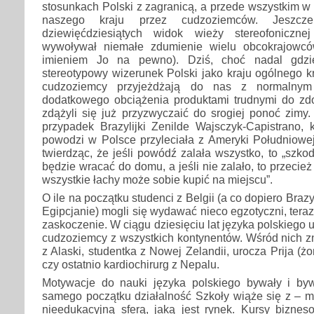
stosunkach Polski z zagranicą, a przede wszystkim w
naszego kraju przez cudzoziemców. Jeszcz
dziewięćdziesiątych widok wieży stereofoniczn
wywoływał niemałe zdumienie wielu obcokrajowc
imieniem Jo na pewno). Dziś, choć nadal gdzie
stereotypowy wizerunek Polski jako kraju ogólnego kr
cudzoziemcy przyjeżdżają do nas z normalnym
dodatkowego obciążenia produktami trudnymi do zdob
zdążyli się już przyzwyczaić do srogiej ponoć zimy
przypadek Brazylijki Zenilde Wajsczyk-Capistrano, 
powodzi w Polsce przyleciała z Ameryki Południowe
twierdząc, że jeśli powódź zalała wszystko, to „szko
będzie wracać do domu, a jeśli nie zalało, to przecież
wszystkie łachy może sobie kupić na miejscu”.
O ile na początku studenci z Belgii (a co dopiero Brazy
Egipcjanie) mogli się wydawać nieco egzotyczni, tera
zaskoczenie. W ciągu dziesięciu lat języka polskiego 
cudzoziemcy z wszystkich kontynentów. Wśród nich zn
z Alaski, studentka z Nowej Zelandii, urocza Prija (ż
czy ostatnio kardiochirurg z Nepalu.
Motywacje do nauki języka polskiego bywały i by
samego początku działalność Szkoły wiąże się z – 
nieedukacyjną sferą, jaką jest rynek. Kursy bizne