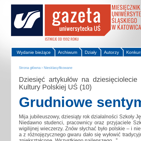
Wydanie bieżące
Archiwum
Działy
Autorzy
Konkur
Strona główna
›
Niesklasyfikowane
Dziesięć artykułów na dziesięciolecie
Kultury Polskiej UŚ (10)
Grudniowe senty
Mija jubileuszowy, dziesiąty rok działalności Szkoły Ję
Niedawno studenci, pracownicy oraz przyjaciele Szk
wigilijnej wieczerzy. Znów słychać było polskie – i nie
a z różnojęzycznego gwaru dało się wyłowić tradycy
zniekształcone „Wszystkiego najlepszego...”