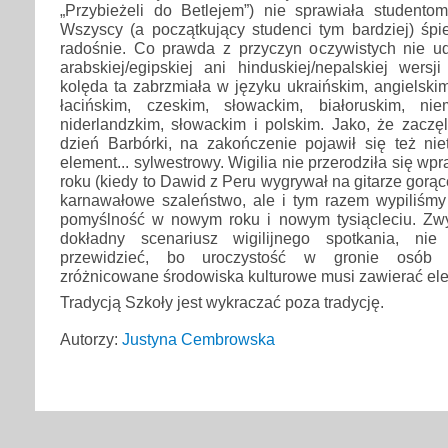
„Przybieżeli do Betlejem”) nie sprawiała studentom
Wszyscy (a początkujący studenci tym bardziej) śpie
radośnie. Co prawda z przyczyn oczywistych nie u
arabskiej/egipskiej ani hinduskiej/nepalskiej wersj
kolęda ta zabrzmiała w języku ukraińskim, angielskim
łacińskim, czeskim, słowackim, białoruskim, nie
niderlandzkim, słowackim i polskim. Jako, że zaczę
dzień Barbórki, na zakończenie pojawił się też nie
element... sylwestrowy. Wigilia nie przerodziła się wp
roku (kiedy to Dawid z Peru wygrywał na gitarze gorą
karnawałowe szaleństwo, ale i tym razem wypiliś
pomyślność w nowym roku i nowym tysiącleciu. Zwy
dokładny scenariusz wigilijnego spotkania, ni
przewidzieć, bo uroczystość w gronie osób r
zróżnicowane środowiska kulturowe musi zawierać ele
Tradycją Szkoły jest wykraczać poza tradycję.
Autorzy:
Justyna Cembrowska