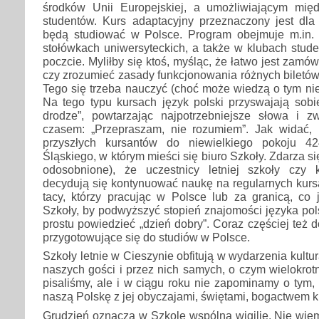
środków Unii Europejskiej, a umożliwiającym mi
studentów. Kurs adaptacyjny przeznaczony jest dla
będą studiować w Polsce. Program obejmuje m.in. w
stołówkach uniwersyteckich, a także w klubach stud
poczcie. Myliłby się ktoś, myśląc, że łatwo jest zamów
czy zrozumieć zasady funkcjonowania różnych biletów 
Tego się trzeba nauczyć (choć może wiedzą o tym nie
Na tego typu kursach język polski przyswajają sobi
drodze”, powtarzając najpotrzebniejsze słowa i zw
czasem: „Przepraszam, nie rozumiem”. Jak widać,
przyszłych kursantów do niewielkiego pokoju 4
Śląskiego, w którym mieści się biuro Szkoły. Zdarza się
odosobnione), że uczestnicy letniej szkoły czy 
decydują się kontynuować naukę na regularnych kurs
tacy, którzy pracując w Polsce lub za granicą, co 
Szkoły, by podwyższyć stopień znajomości języka pols
prostu powiedzieć „dzień dobry”. Coraz częściej też d
przygotowujące się do studiów w Polsce.
Szkoły letnie w Cieszynie obfitują w wydarzenia kult
naszych gości i przez nich samych, o czym wielokrot
pisaliśmy, ale i w ciągu roku nie zapominamy o tym
naszą Polskę z jej obyczajami, świętami, bogactwem 
Grudzień oznacza w Szkole wspólną wigilię. Nie wiem,