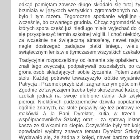
odkąd pamiętam zawsze długo składało się tutaj ży
brzmiała w językach wszystkich zgromadzonych na ur
było i tym razem. Tegoroczne spotkanie wigilijne
wcześnie, bo czwartego grudnia. Chcąc zgromadzić w
których spora część już niedługo miała wyjechać do
się przyspieszyć termin szkolnej wigilii. I choć niektó
za wcześnie na świąteczną atmosferę, nawet najwi
nagle dostrzegać padające płatki śniegu, wiel
świątecznym lenistwie (tymczasem wszystkich czekało 
Tradycyjnie rozpoczęliśmy od łamania się opłatkiem. 
znali tego zwyczaju, podpatrywali pozostałych, po c
grona osób składających sobie życzenia. Potem zasi
stołu. Każdej potrawie towarzyszyło krótkie wyjaśnie
Patrycja i Przemek przybliżali zagranicznym gościom t
Zgodnie ze zwyczajem trzeba było skosztować każdej 
czekali jednak na swoje ulubione dania. Jak zwy
pierogi. Niektórych cudzoziemców dziwiła popularn
ogólnie znanych, na stole pojawiły się też potrawy re
makówki à la Pani Dyrektor, kutia w trzech w
współpracowników Szkoły) oraz – za sprawą lektor
kasza ze śliwkami na ciepło. Oczywiście były też kol
opowiadał wybitny znawca tematu Dyrektor Szkoł
Wydawało się, że żadna z kolęd, nawet bardzo trudn