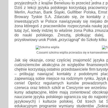
przyjezdnych z krajów Beneluxu to przecież jedna z p
Dziś z lekcji języka polskiego korzystają pracownicy 
Merlin, Auchan, Bank Śląski, Gullfiber Polska, Ern
Browary Tyskie S.A. Zdarzało się, że kontakty z p
inwestujących w Polsce nawiązywały się niejako dr
żona któregoś z pracowników rozpoczynała naukę jęz
tutaj żyć, kiedy indziej to właśnie żona Polka zmus
do nauki polskiego. Zresztą, plotkując dalej,
przysłowiowy urok Polek „przyciągnął” do Szkoły kilku
Czasami szkolna wigilia przeradza się w karnawałowe 
Jak się okazuje, coraz częściej znajomość języka p
cudzoziemców atrakcyjna ze względów finansowych. 
chętnie korzystają ostatnio przedstawiciele firm turyst
– próbując nawiązać kontakty z podobnymi pl
zapewniają sobie miejsce na rodzimym rynku. Język 
cenie! Oprócz regularnych kursów prowadzonych
czerwca oraz letnich szkół w Cieszynie we wrześniu 
kursy adaptacyjne, które mają zorientować obcokra
nauczanie języka polskiego ogranicza się do najpot
językowych) i kulturze polskiej. Od trzech lat 
edukacyjnym programie wymiany studentów „Sokra