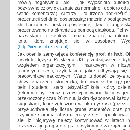
mówią negatywnie, ale - jak wyjaśniała autorka
pozytywne człowiek uznaje za normalne i dopiero odst
warte komentarza). Autorzy - to trzeba podkreślić 
prezentacji solidnie, dostarczając materiały poglądow
słuchaczom w postaci powielonej (tzw. z angielsk
prezentowano na ekranie za pomocą diaskopu. Pełny p
nazwiskami referentów - można znaleźć na interne
koła, która znajduje się w zasobach Wydzi
(http://venus.fil.us.edu.pl)
.
Jak oceniła zamykająca konferencję
prof. dr hab. O
Instytutu Języka Polskiego UŚ, przedsięwzięcie by
względem organizacyjnym i naukowym w niczy
„dorosłych” sesji, czyli takich, jakie odbywają si
pracowników naukowych.. Warto tu dodać, że była t
słowa znaczeniu studencka, bo również funkcję p
pełnili studenci, starsi „aktywiści” koła, którzy dziel
(referenci byli zresztą zdyscyplinowani, tylko w j
przekroczony czas 20 minut, jakim dysponował każdy
sugestiami, które zgłoszono w toku dyskusji (przez 
przysłuchiwała się liczna grupa studentów oraz 
czynione starania, aby materiały z sesji opublikować
się, iż inicjatywę należy kontynuować w latach 
rozszerzając program o prace wykonane za zajęciach