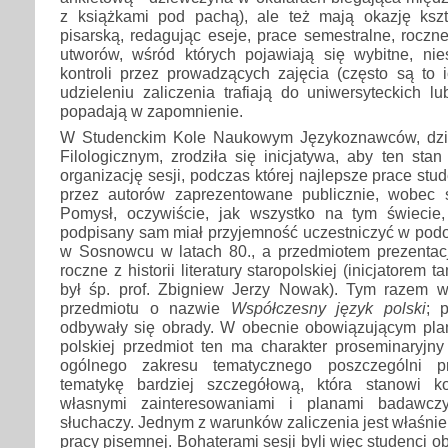
z książkami pod pachą), ale też mają okazję ksz
pisarską, redagując eseje, prace semestralne, roczne
utworów, wśród których pojawiają się wybitne, nies
kontroli przez prowadzących zajęcia (często są to ic
udzieleniu zaliczenia trafiają do uniwersyteckich lu
popadają w zapomnienie.
W Studenckim Kole Naukowym Językoznawców, dzi
Filologicznym, zrodziła się inicjatywa, aby ten stan
organizację sesji, podczas której najlepsze prace st
przez autorów zaprezentowane publicznie, wobec 
Pomysł, oczywiście, jak wszystko na tym świecie,
podpisany sam miał przyjemność uczestniczyć w podo
w Sosnowcu w latach 80., a przedmiotem prezentac
roczne z historii literatury staropolskiej (inicjatorem
był śp. prof. Zbigniew Jerzy Nowak). Tym razem 
przedmiotu o nazwie
Współczesny język polski
; 
odbywały się obrady. W obecnie obowiązującym plani
polskiej przedmiot ten ma charakter proseminaryjny
ogólnego zakresu tematycznego poszczególni p
tematykę bardziej szczegółową, która stanowi 
własnymi zainteresowaniami i planami badawcz
słuchaczy. Jednym z warunków zaliczenia jest właśnie
pracy pisemnej. Bohaterami sesji byli więc studenci obe