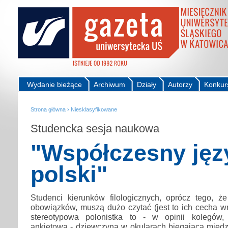
Wydanie bieżące
Archiwum
Działy
Autorzy
Konkur
Strona główna
›
Niesklasyfikowane
Studencka sesja naukowa
"Współczesny jęz
polski"
Studenci kierunków filologicznych, oprócz tego, 
obowiązków, muszą dużo czytać (jest to ich cecha w
stereotypowa polonistka to - w opinii kolegów
ankietową - dziewczyna w okularach biegająca międz