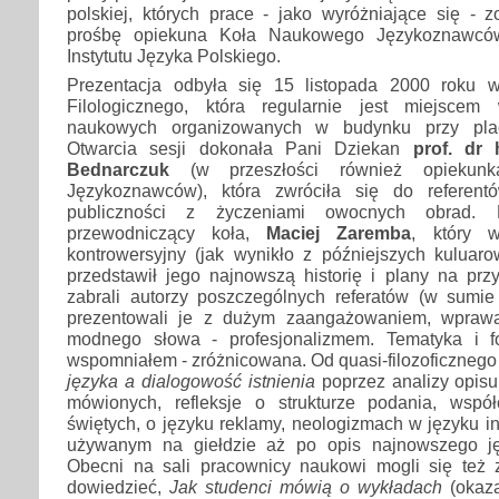
polskiej, których prace - jako wyróżniające się - 
prośbę opiekuna Koła Naukowego Językoznawcó
Instytutu Języka Polskiego.
Prezentacja odbyła się 15 listopada 2000 roku 
Filologicznego, która regularnie jest miejscem 
naukowych organizowanych w budynku przy pla
Otwarcia sesji dokonała Pani Dziekan
prof. dr 
Bednarczuk
(w przeszłości również opiekun
Językoznawców), która zwróciła się do referentó
publiczności z życzeniami owocnych obrad. N
przewodniczący koła,
Maciej Zaremba
, który 
kontrowersyjny (jak wynikło z późniejszych kulua
przedstawił jego najnowszą historię i plany na prz
zabrali autorzy poszczególnych referatów (w sumie 
prezentowali je z dużym zaangażowaniem, wpraw
modnego słowa - profesjonalizmem. Tematyka i f
wspomniałem - zróżnicowana. Od quasi-filozoficznego t
języka a dialogowość istnienia
poprzez analizy opisu
mówionych, refleksje o strukturze podania, wspó
świętych, o języku reklamy, neologizmach w języku in
używanym na giełdzie aż po opis najnowszego j
Obecni na sali pracownicy naukowi mogli się też 
dowiedzieć,
Jak studenci mówią o wykładach
(okaz