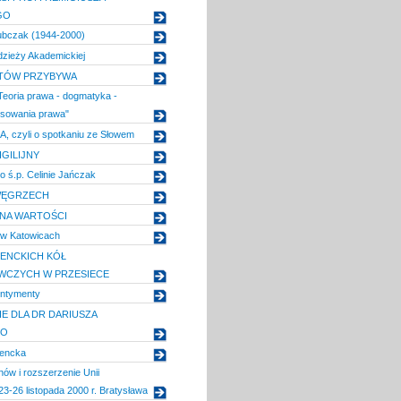
GO
ubczak (1944-2000)
zieży Akademickiej
TÓW PRZYBYWA
Teoria prawa - dogmatyka -
osowania prawa"
 czyli o spotkaniu ze Słowem
GILIJNY
 ś.p. Celinie Jańczak
WĘGRZECH
NA WARTOŚCI
 w Katowicach
ENCKICH KÓŁ
WCZYCH W PRZESIECE
ntymenty
E DLA DR DARIUSZA
GO
dencka
nów i rozszerzenie Unii
23-26 listopada 2000 r. Bratysława