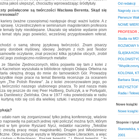
można jakoś ulepszyć, chociażby wprowadzając śródtytuły.
Od redakcji
eksty poświęcone są twórczości Wacława Berenta. Skąd się
Nagrody za r
teresowań?
Pierwsze Waln
kariery (ważne czasopisma) następuje drugi: ważni ludzie. A z
NOWE WIER
e sprawę. Uczestniczyłem w seminarium magisterskim profesora
e tematy były nieoklepane. Ukazało się właśnie wydanie pism
PROFESOR 
temat stylu jego powieści, wcześniej przygotowałem referat.
Studia na MO
li chodzi o samą stronę językową twórczości. Znam pisarzy
ROZMOWY N
owany dorobek myślowy, ideowy. Jednym z nich jest Teodor
ŚLĄSKA KON
samowite oczytanie, znał przecież kilka języków obcych, zrobił
słość jego zoologiczno-roślinnych metafor.
POLONISTY
 ze Stanów Zjednoczonych, która pojawiła się tam z kolei z
"Współczesny 
 Kacnelson wyszukała w bibliotece rękopis Ostapa Ortwina na
KOLONIA, K
dotarła okrężną drogą do mnie do tarnowskich Gór. Prowadzę
szystkie moje prace na temat Berenta recenzuje za oceanem
Barbara Skar
nym „The Polish Review”. Ja z kolei zrecenzowałem jego, po
ą twórczości naszego ulubionego pisarza. To jest nasza mała
KRZYSZTOF K
a się jeszcze do niej Peer Hultberg, Duńczyk, a w Portugalii,
Radia i Telewiz
ia Danilewicz Zielińska. Ona w 1977 roku powiedziała w radiu
urtyną robi się coś dla wielkiej sztuki. I wszyscy moi znajomi
Nowe książki
tykają?
Nowe książki 
że udało nam się zorganizować tylko jedną konferencję, właśnie
 bo naprawdę na palcach jednej ręki policzyć można tych, którym
Stopnie i tyt
Jest w tym gronie Ryszard Nycz, redaktor naczelny „Tekstów
Stanowiska, s
ąc zresztą pracę mojej magistrantki). Drugim jest Włodzimierz
aficzne. Obie pozycje wyszły w Wydawnictwie Literackim, a więc
2001
zytam u Boleckiego: „Paszek twierdzi...” i „Pigoń twierdzi...” to