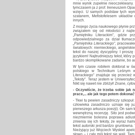
mnie wynik zupełnie nieoczekiwany.
tymczasem ja z prof. Ireneuszem Opac
wzięci. U samych podstaw tych wyn
szatanem, Mefistofelesem układów 
innych.
Z mojego życia naukowego płynie prz
związałem się od młodości z najl
„Pamiętniku Literackim”, gdzie p
odpowiedzialnego za dział tłumac
„Pamiętnika Literackiego”
, pracowałe
światowych: niemieckiego, angielskie
tekst do naszej dyscypliny. I proszę
językiem! Najtrudniejszy tekst, który
bardzo skomplikowane zadanie, bo aut
W tym czasie robiłem doktorat w św
polskiego w Technikum Leśnym w 
Literackiego” znajduje się przecie
„Teksty”. Teraz jestem w Uniwersytec
Nikt się nawet nie zbliżył! Znane, c
- Oczywiście, że trzeba sobie jak 
prace,... ale jak tego potem dokonać
- Tkwi tu pewien zasadniczy szkopuł: je
człowieka zasadniczo uznaje się ju
pierwszego arkusza poezji). On sam t
wewnętrzną recenzję. Sito jest podw
niezmiernie bolesna poprawa adiust
zmienia się ich teksty, że wyraz
haln
tekst autorski jest bardzo gruntowna. 
Nieżyjący już Wojciech Wyskiel apel
słowo – i cały mój tekst się wali. T