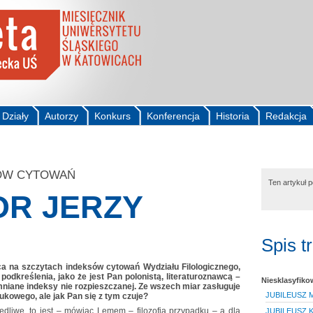
Działy
Autorzy
Konkurs
Konferencja
Historia
Redakcja
SÓW CYTOWAŃ
Ten artykuł 
R JERZY
Spis t
ca na szczytach indeksów cytowań Wydziału Filologicznego,
podkreślenia, jako że jest Pan polonistą, literaturoznawcą –
Niesklasyfik
niane indeksy nie rozpieszczanej. Ze wszech miar zasługuje
JUBILEUSZ M
kowego, ale jak Pan się z tym czuje?
iedliwe, to jest – mówiąc Lemem – filozofia przypadku – a dla
JUBILEUSZ K