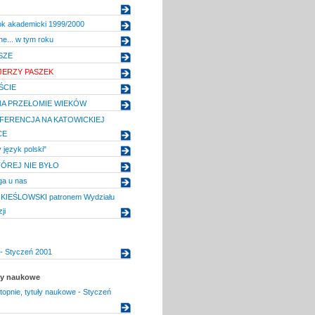
ok akademicki 1999/2000
e... w tym roku
SZE
JERZY PASZEK
ŚCIE
A PRZEŁOMIE WIEKÓW
FERENCJA NA KATOWICKIEJ
CE
język polski"
TÓREJ NIE BYŁO
ga u nas
IEŚLOWSKI patronem Wydziału
ji
- Styczeń 2001
uły naukowe
topnie, tytuły naukowe - Styczeń