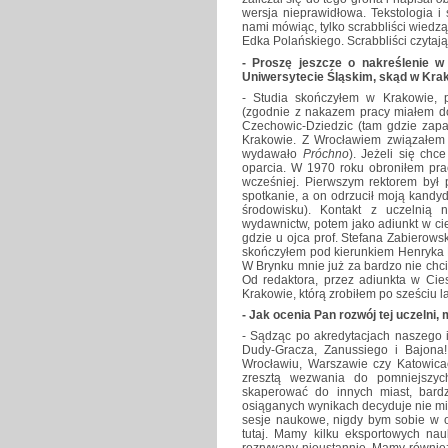
wersja nieprawidłowa. Tekstologia i
nami mówiąc, tylko scrabbliści wiedzą
Edka Polańskiego. Scrabbliści czytaj
- Proszę jeszcze o nakreślenie w
Uniwersytecie Śląskim, skąd w Kra
- Studia skończyłem w Krakowie, 
(zgodnie z nakazem pracy miałem do
Czechowic-Dziedzic (tam gdzie zapał
Krakowie. Z Wrocławiem związałem s
wydawało
Próchno
). Jeżeli się ch
oparcia. W 1970 roku obroniłem pra
wcześniej. Pierwszym rektorem był p
spotkanie, a on odrzucił moją kandy
środowisku). Kontakt z uczelnią 
wydawnictw, potem jako adiunkt w cie
gdzie u ojca prof. Stefana Zabierow
skończyłem pod kierunkiem Henryka M
W Brynku mnie już za bardzo nie chciel
Od redaktora, przez adiunkta w Cie
Krakowie, którą zrobiłem po sześciu l
- Jak ocenia Pan rozwój tej uczelni, 
- Sądząc po akredytacjach naszego i
Dudy-Gracza, Zanussiego i Bajona!
Wrocławiu, Warszawie czy Katowicac
zresztą wezwania do pomniejszyc
skaperować do innych miast, bard
osiąganych wynikach decyduje nie mie
sesje naukowe, nigdy bym sobie w o
tutaj. Mamy kilku eksportowych na