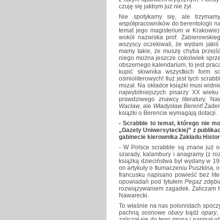
czuję się jakbym już nie żył.
Nie spotykamy się, ale trzymam
współpracowników do berentologii na
temat jego magisterium w Krakowie).
wokół nazwiska prof. Zabierowski
wszyscy oczekiwali, że wydam jakiś 
mamy takie, że muszę chyba przejść
niego można jeszcze cokolwiek sprz
obszernego kalendarium, to jest praca
kupić słownika wszystkich form s
ośmioliterowych! Iluż jest tych scrab
mszał. Na okładce książki musi widn
najwybitniejszych pisarzy XX wieku 
prawdziwego znawcy literatury. Na
Wacław
, ale
Władysław Berent
! Żade
książki o Berencie wymagają dotacji.
- Scrabble to temat, którego nie
„Gazety Uniwersyteckiej” z publikac
gabinecie kierownika Zakładu Histor
- W Polsce scrabble są znane już od
szarady, kalambury i anagramy (z r
książką dzieciństwa był wydany w 1
on artykuły o tłumaczeniu Puszkina, o
francusku napisano powieść bez lite
opowiadań pod tytułem
Pegaz zdębi
rozwiązywaniem zagadek. Zaliczam tu
Nawarecki.
To właśnie na nas polonistach spoczy
pachną
sosnowe obary
bądź
opary
,
zaliczał się do tego grona i napisał
o