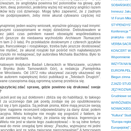
 Uważam, że anglistyka powinna bić polonistów na głowę, gdy
SOBAŃSKIE
kim, dwaj poloniści, jesteśmy wyżej niż wszyscy angliści razem
ików leży coś dziwnego. Mogę tylko zapewnić, że z żadnym
Ireneusz Jak
nie podpisywałem, żeby mnie akurat cytowano częściej niż
VI Forum Młod
STYPENDYS
ynajmniej jeden ważny wniosek, wyraźnie górujący nad innymi:
epszymi czasopismami w mojej dziedzinie. Debiutowałem w
Konferencja "
rzez jakiś czas pełniłem nawet obowiązki współredaktora
praktyka - st
zeń (jeszcze do niedawna wychodziło
Archiwum Tłumaczeń
m tam 2-3 lata). Po przekładzie dosłownym z czterech języków
VERBA SACRA,
go, francuskiego i rosyjskiego, trzeba było jeszcze dostosować
 nie myśleć, że akurat rosyjski był pośród nich najłatwiejszym
KONCERT WI
 przyszło mi redagować, był autorstwa Michaiła Bachtina. Było to
Wspomnienie o
or pisał skrótami.
WIZYTA NA 
iatowym Instytucie Badań Literackich w Warszawie, uczyłem
Brynku (koło Tarnowskich Gór), a redakcja „Pamiętnika
EUROPA PEŁ
ż we Wrocławiu. Od 1972 roku ukazywać zaczęły ukazywać się
ie autorem największej ilości publikacji w „Tekstach Drugich”.
Biegun zimna
ytowane czasopisma dają ogromną szansę przebicia się.
ZJAZD STUD
najszybciej zdać sprawę, gdzie powinno się drukować swoje
JĘZYKOZNA
?
Grudniowe se
żeli jest się już doktorem i zbliża się do habilitacji, to takiego
ż za uczonego (tak jak poetą zostaje się po opublikowaniu
WYRÓŻNIENI
eż się z tym zgadza. Są jednak pisma, które mają jeszcze swoją
NOWACKIE
ójne: najpierw recenzent odpowiedzialny za dany dział, potem
acyjna. Wielu kolegów nie mogło się pogodzić z faktem, że
"Kultura" Stu
iak
zamienia się na
halny
, że zdania się skraca. Ingerencja w
"Europa regio
Wielu nie jest w stanie tego zaakceptować – to są istne tortury.
ował do mnie onegdaj tymi słowy: „Paszku, wyjmujesz mi jedni
Europejskiej" 
am wszystko jest ze sobą związane nierozerwalnie!” A tymczasem