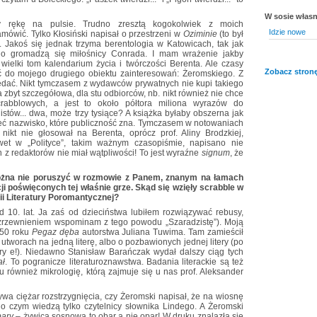
W sosie włas
y rękę na pulsie. Trudno zresztą kogokolwiek z moich
Idzie nowe
mówić. Tylko Kłosiński napisał o przestrzeni w
Oziminie
(to był
 Jakoś się jednak trzyma berentologia w Katowicach, tak jak
ego gromadzą się miłośnicy Conrada. I mam wrażenie jakby
wielki tom kalendarium życia i twórczości Berenta. Ale czasy
Zobacz stronę
 do mojego drugiego obiektu zainteresowań: Żeromskiego. Z
edać. Nikt tymczasem z wydawców prywatnych nie kupi takiego
 zbyt szczegółowa, dla stu odbiorców, nb. nikt również nie chce
crabblowych, a jest to około półtora miliona wyrazów do
blistów... dwa, może trzy tysiące? A książka byłaby obszerna jak
ieć nazwisko, które publiczność zna. Tymczasem w notowaniach
nikt nie głosował na Berenta, oprócz prof. Aliny Brodzkiej,
wet w „Polityce”, takim ważnym czasopiśmie, napisano nie
n z redaktorów nie miał wątpliwości! To jest wyraźne
signum
, że
 można nie poruszyć w rozmowie z Panem, znanym na łamach
ji poświęconych tej właśnie grze. Skąd się wzięły scrabble w
ii Literatury Poromantycznej?
 10. lat. Ja zaś od dzieciństwa lubiłem rozwiązywać rebusy,
ozrzewnieniem wspominam z tego powodu „Szaradzistę”). Moją
950 roku
Pegaz dęba
autorstwa Juliana Tuwima. Tam zamieścił
 utworach na jedną literę, albo o pozbawionych jednej litery (po
ry e!). Niedawno Stanisław Barańczak wydał dalszy ciąg tych
ał
. To pogranicze literaturoznawstwa. Badania literackie są też
 również mikrologię, którą zajmuje się u nas prof. Aleksander
wa ciężar rozstrzygnięcia, czy Żeromski napisał, że na wiosnę
 o czym wiedzą tylko czytelnicy słownika Lindego. A Żeromski
bary
– żywica sosnowa to obar a nie opar! W druku znalazła się