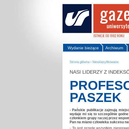
Wydanie bieżące
Archiwum
Strona główna
›
Niesklasyfikowane
NASI LIDERZY Z INDEK
PROFESO
PASZEK
- Pańskie publikacje zajmują miejs
wydaje mi się to szczególnie godne 
członkiem grupy raczej przez wspom
Pan na miano człowieka sukcesu nau
- To jest przede wszystkim niespraw