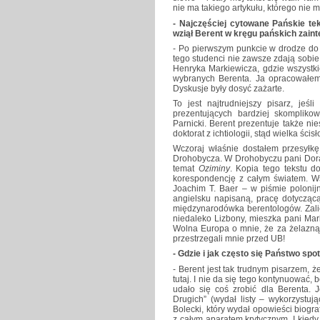
nie ma takiego artykułu, którego nie 
- Najczęściej cytowane Pańskie t
wziął Berent w kręgu pańskich zain
- Po pierwszym punkcie w drodze do 
tego studenci nie zawsze zdają sobi
Henryka Markiewicza, gdzie wszystki
wybranych Berenta. Ja opracowałem 
Dyskusje były dosyć zażarte.
To jest najtrudniejszy pisarz, jeś
prezentujących bardziej skomplik
Parnicki. Berent prezentuje także nie
doktorat z ichtiologii, stąd wielka ści
Wczoraj właśnie dostałem przesyłkę
Drohobycza. W Drohobyczu pani Dora
temat
Oziminy
. Kopia tego tekstu 
korespondencję z całym światem. W
Joachim T. Baer – w piśmie polonij
angielsku napisaną, pracę dotycząc
międzynarodówka berentologów. Zalicz
niedaleko Lizbony, mieszka pani Mar
Wolna Europa o mnie, że za żelazną k
przestrzegali mnie przed UB!
- Gdzie i jak często się Państwo spo
- Berent jest tak trudnym pisarzem, 
tutaj. I nie da się tego kontynuować,
udało się coś zrobić dla Berenta. 
Drugich” (wydał listy – wykorzystuj
Bolecki, który wydał opowieści biogr
z całym aparatem krytycznym. I kiedy c