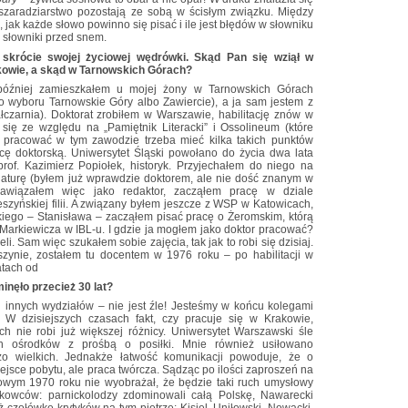
 szaradziarstwo pozostają ze sobą w ścisłym związku. Między
, jak każde słowo powinno się pisać i ile jest błędów w słowniku
ą słowniki przed snem.
 skrócie swojej życiowej wędrówki. Skąd Pan się wziął w
kowie, a skąd w Tarnowskich Górach?
później zamieszkałem u mojej żony w Tarnowskich Górach
 wyboru Tarnowskie Góry albo Zawiercie), a ja sam jestem z
czarnia). Doktorat zrobiłem w Warszawie, habilitację znów w
ię ze względu na „Pamiętnik Literacki” i Ossolineum (które
ce pracować w tym zawodzie trzeba mieć kilka takich punktów
cę doktorską. Uniwersytet Śląski powołano do życia dwa lata
rof. Kazimierz Popiołek, historyk. Przyjechałem do niego na
daturę (byłem już wprawdzie doktorem, ale nie dość znanym w
nawiązałem więc jako redaktor, zacząłem pracę w dziale
szyńskiej filii. A związany byłem jeszcze z WSP w Katowicach,
skiego – Stanisława – zacząłem pisać pracę o Żeromskim, którą
arkiewicza w IBL-u. I gdzie ja mogłem jako doktor pracować?
i. Sam więc szukałem sobie zajęcia, tak jak to robi się dzisiaj.
szynie, zostałem tu docentem w 1976 roku – po habilitacji w
atach od
minęło przecież 30 lat?
 innych wydziałów – nie jest źle! Jesteśmy w końcu kolegami
 W dzisiejszych czasach fakt, czy pracuje się w Krakowie,
h nie robi już większej różnicy. Uniwersytet Warszawski śle
h ośrodków z prośbą o posiłki. Mnie również usiłowano
zo wielkich. Jednakże łatwość komunikacji powoduje, że o
jsce pobytu, ale praca twórcza. Sądząc po ilości zaproszeń na
wym 1970 roku nie wyobrażał, że będzie taki ruch umysłowy
ukowców: parnickolodzy zdominowali całą Polskę, Nawarecki