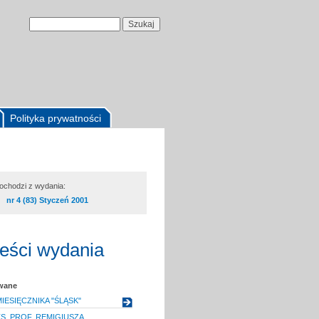
Polityka prywatności
pochodzi z wydania:
nr 4 (83) Styczeń 2001
reści wydania
owane
IESIĘCZNIKA "ŚLĄSK"
S. PROF. REMIGIUSZA