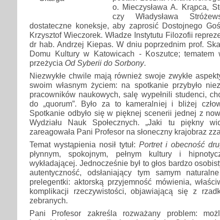
o. Mieczysława A. Krąpca, S
czy Władysława Stróżew
dostateczne koneksje, aby zaprosić Dostojnego Gośc
Krzysztof Wieczorek. Władze Instytutu Filozofii repreze
dr hab. Andrzej Kiepas. W dniu poprzednim prof. Sk
Domu Kultury w Katowicach - Koszutce; tematem w
przeżycia
Od Syberii do Sorbony
.
Niezwykłe chwile mają również swoje zwykłe aspekty.
swoim własnym życiem: na spotkanie przybyło nie
pracowników naukowych, salę wypełnili studenci, ch
do „quorum”. Było za to kameralniej i bliżej czło
Spotkanie odbyło się w pięknej scenerii jednej z no
Wydziału Nauk Społecznych. „Jaki tu piękny wid
zareagowała Pani Profesor na słoneczny krajobraz zza 
Temat wystąpienia nosił tytuł:
Portret i obecność dr
płynnym, spokojnym, pełnym kultury i hipnoty
wykładającej. Jednocześnie był to głos bardzo osobisty
autentyczność, odsłaniający tym samym naturalne
prelegentki: aktorską przyjemność mówienia, właści
komplikacji rzeczywistości, objawiającą się z rza
zebranych.
Pani Profesor zakreśla rozważany problem: moż