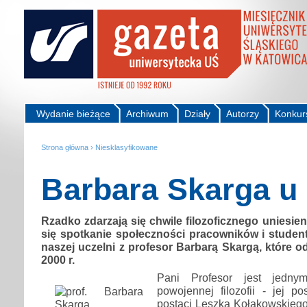
Wydanie bieżące
Archiwum
Działy
Autorzy
Konkur
Strona główna
›
Niesklasyfikowane
Barbara Skarga u
Rzadko zdarzają się chwile filozoficznego uniesien
się spotkanie społeczności pracowników i studentó
naszej uczelni z profesor Barbarą Skargą, które od
2000 r.
Pani Profesor jest jednym
powojennej filozofii - jej p
postaci Leszka Kołakowskiego,