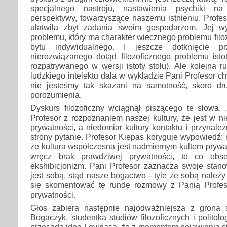
specjalnego nastroju, nastawienia psychiki na
perspektywy, towarzyszące naszemu istnieniu. Profe
ułatwiła zbyt zadania swoim gospodarzom. Jej wy
problemu, który ma charakter wiecznego problemu filo
bytu indywidualnego. I jeszcze dotknięcie p
nierozwiązanego dotąd filozoficznego problemu istot
rozpatrywanego w wersji istoty stołu). Ale kolejna 
ludzkiego intelektu dała w wykładzie Pani Profesor c
nie jesteśmy tak skazani na samotność, skoro dr
porozumienia.
Dyskurs filozoficzny wciągnął piszącego te słowa.
Profesor z rozpoznaniem naszej kultury, że jest w ni
prywatności, a niedomiar kultury kontaktu i przynale
strony pytanie. Profesor Kiepas koryguje wypowiedź:
że kultura współczesna jest nadmiernym kultem prywat
wręcz brak prawdziwej prywatności, to co obse
ekshibicjonizm. Pani Profesor zaznacza swoje stano
jest sobą, stąd nasze bogactwo - tyle że sobą należy
się skomentować tę rundę rozmowy z Panią Profes
prywatności.
Głos zabiera następnie najodważniejsza z grona 
Bogaczyk, studentka studiów filozoficznych i politolo