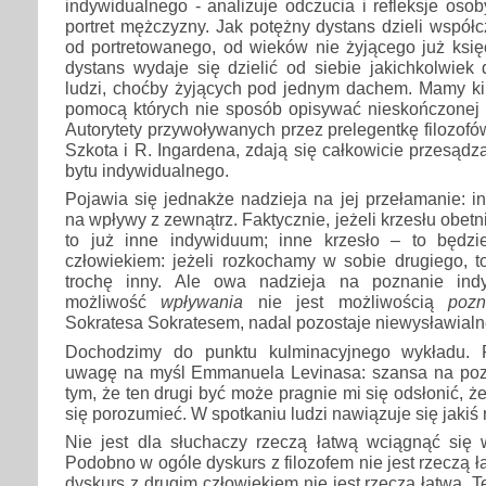
indywidualnego - analizuje odczucia i refleksje osob
portret mężczyzny. Jak potężny dystans dzieli wspó
od portretowanego, od wieków nie żyjącego już księ
dystans wydaje się dzielić od siebie jakichkolwiek
ludzi, choćby żyjących pod jednym dachem. Mamy kil
pomocą których nie sposób opisywać nieskończonej i
Autorytety przywoływanych przez prelegentkę filozofó
Szkota i R. Ingardena, zdają się całkowicie przesąd
bytu indywidualnego.
Pojawia się jednakże nadzieja na jej przełamanie: i
na wpływy z zewnątrz. Faktycznie, jeżeli krzesłu obetn
to już inne indywiduum; inne krzesło – to będzi
człowiekiem: jeżeli rozkochamy w sobie drugiego, 
trochę inny. Ale owa nadzieja na poznanie ind
możliwość
wpływania
nie jest możliwością
pozn
Sokratesa Sokratesem, nadal pozostaje niewysławialn
Dochodzimy do punktu kulminacyjnego wykładu. 
uwagę na myśl Emmanuela Levinasa: szansa na poz
tym, że ten drugi być może pragnie mi się odsłonić, 
się porozumieć. W spotkaniu ludzi nawiązuje się jakiś
Nie jest dla słuchaczy rzeczą łatwą wciągnąć się w
Podobno w ogóle dyskurs z filozofem nie jest rzeczą 
dyskurs z drugim człowiekiem nie jest rzeczą łatwą. 