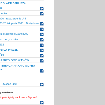
E DLA DR DARIUSZA
GO
dencka
nów i rozszerzenie Unii
23-26 listopada 2000 r. Bratysława
ok akademicki 1999/2000
e... w tym roku
SZE
JERZY PASZEK
ŚCIE
A PRZEŁOMIE WIEKÓW
FERENCJA NA KATOWICKIEJ
CE
- Styczeń 2001
uły naukowe
topnie, tytuły naukowe - Styczeń