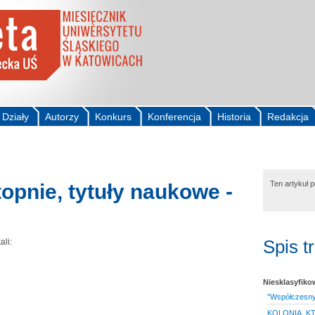
Działy
Autorzy
Konkurs
Konferencja
Historia
Redakcja
Ten artykuł 
opnie, tytuły naukowe -
Spis t
ali:
Niesklasyfik
"Współczesny 
KOLONIA, K