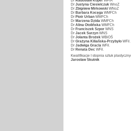
Dr
Radosław Koper
WPiA
Dr
Justyna Ciesielczuk
WnoZ
Dr
Zbigniew Mirkowski
WNoZ
Dr
Barbara Kocęga
WMFCh
Dr
Piotr Urban
WMFCh
Dr
Marzena Dzida
WMFCh
Dr
Alina Otolińska
WMFCh
Dr
Franciszek Szpor
WNS
Dr
Jacek Surzyn
WNS
Dr
Jolanta Brożek
WBiOŚ
Dr
Grażyna Kiliańska-Przybyło
WFil.
Dr
Jadwiga Gracla
WFil.
Dr
Renata Dec
WFil.
Kwalifikacje I stopnia sztuk plastyczny
Jarosław Skutnik