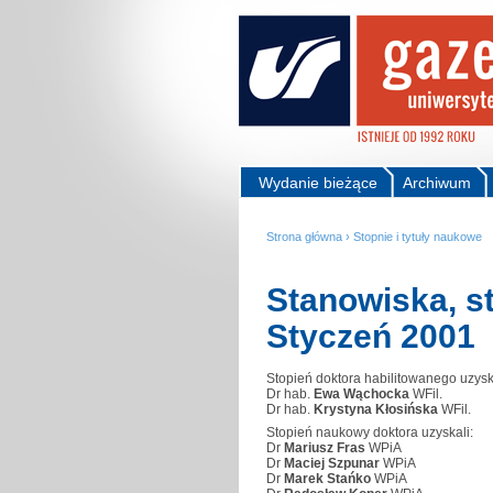
Wydanie bieżące
Archiwum
Strona główna
›
Stopnie i tytuły naukowe
Stanowiska, st
Styczeń 2001
Stopień doktora habilitowanego uzysk
Dr hab.
Ewa Wąchocka
WFil.
Dr hab.
Krystyna Kłosińska
WFil.
Stopień naukowy doktora uzyskali:
Dr
Mariusz Fras
WPiA
Dr
Maciej Szpunar
WPiA
Dr
Marek Stańko
WPiA