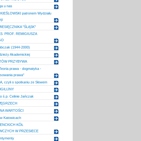
ga u nas
IEŚLOWSKI patronem Wydziału
ji
IESIĘCZNIKA "ŚLĄSK"
S. PROF. REMIGIUSZA
GO
ubczak (1944-2000)
zieży Akademickiej
TÓW PRZYBYWA
Teoria prawa - dogmatyka -
osowania prawa"
 czyli o spotkaniu ze Słowem
GILIJNY
 ś.p. Celinie Jańczak
WĘGRZECH
NA WARTOŚCI
 w Katowicach
ENCKICH KÓŁ
WCZYCH W PRZESIECE
ntymenty