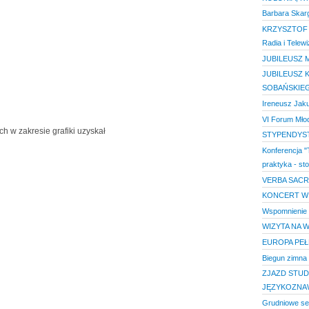
Barbara Skar
KRZYSZTOF K
Radia i Telewiz
JUBILEUSZ M
JUBILEUSZ K
SOBAŃSKIE
Ireneusz Jak
VI Forum Młod
ch w zakresie grafiki uzyskał
STYPENDYS
Konferencja "
praktyka - st
VERBA SACRA,
KONCERT WI
Wspomnienie o
WIZYTA NA 
EUROPA PEŁ
Biegun zimna
ZJAZD STUD
JĘZYKOZNA
Grudniowe se