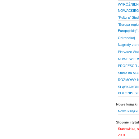
WYRÓŻNIENI
NOWACKIE
"Kultura" Stu
"Europa regio
Europejskiej" 
Od redakcji
Nagrody za r
Pierwsze Waln
NOWE WIER
PROFESOR 
Studia na MO
ROZMOWY N
ŚLĄSKA KON
POLONISTY
Nowe książki
Nowe książki 
Stopnie i tyt
Stanowiska, s
2001