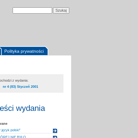
Polityka prywatności
pochodzi z wydania:
nr 4 (83) Styczeń 2001
reści wydania
owane
język polski"
TÓREJ NIE BYŁO