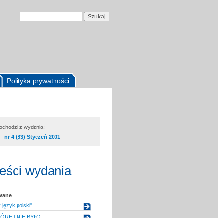
Polityka prywatności
pochodzi z wydania:
nr 4 (83) Styczeń 2001
reści wydania
owane
język polski"
TÓREJ NIE BYŁO