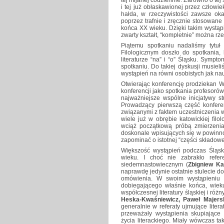
i tej już obłaskawionej przez człowi
hałda, w rzeczywistości zawsze oka
poprzez trafnie i zręcznie stosowane
końca XX wieku. Dzięki takim wystąpi
zwarty kształt, “kompletnie” można rze
Piątemu spotkaniu nadaliśmy tytuł 
Filologicznym doszło do spotkania, 
literaturze “na” i “o” Śląsku. Sympt
spotkaniu. Do takiej dyskusji musiel
wystąpień na równi osobistych jak 
Otwierając konferencję prodziekan W
konferencji jako spotkania profesorów
najważniejsze wspólne inicjatywy s
Prowadzący pierwszą część konferen
związanymi z faktem uczestniczenia w 
wiele już w obrębie katowickiej filol
wciąż początkową próbą zmierzenia s
doskonale wpisujących się w powinno
zapominać o istotnej “części składowe
Większość wystąpień podczas Śląska
wieku. I choć nie zabrakło refe
siedemnastowiecznym (
Zbigniew Ka
naprawdę jedynie ostatnie stulecie d
omówienia. W swoim wystąpieniu dz
dobiegającego właśnie końca, wiek
współczesnej literatury śląskiej i r
Heska-Kwaśniewicz, Paweł Majers
generalnie w referaty ujmujące liter
przeważały wystąpienia skupiające
życia literackiego. Miały wówczas ta