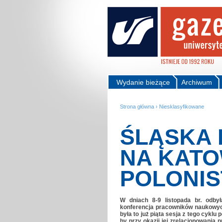
Wydanie bieżące
Archiwum
Strona główna
›
Niesklasyfikowane
ŚLĄSKA
NA KATO
POLONIS
W dniach 8-9 listopada br. odbył
konferencja pracowników naukowych,
była to już piąta sesja z tego cyklu 
by przy okazji jej zrelacjonowania 