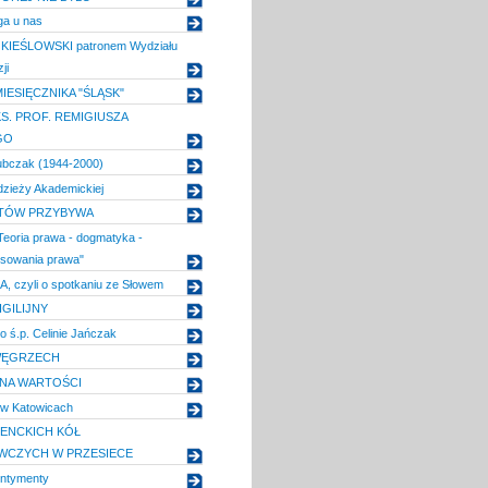
ga u nas
IEŚLOWSKI patronem Wydziału
ji
IESIĘCZNIKA "ŚLĄSK"
S. PROF. REMIGIUSZA
GO
ubczak (1944-2000)
zieży Akademickiej
TÓW PRZYBYWA
Teoria prawa - dogmatyka -
osowania prawa"
 czyli o spotkaniu ze Słowem
GILIJNY
 ś.p. Celinie Jańczak
WĘGRZECH
NA WARTOŚCI
 w Katowicach
ENCKICH KÓŁ
WCZYCH W PRZESIECE
ntymenty