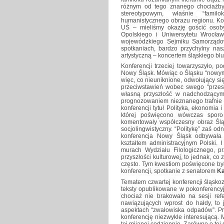
różnym od tego znanego chociażby z
stereotypowym, właśnie “fami
humanistycznego obrazu regionu. Ko
UŚ – mieliśmy okazję gościć osoby 
Opolskiego i Uniwersytetu Wrocła
wojewódzkiego Sejmiku Samorzą
spotkaniach, bardzo przychylny na
artystyczną – koncertem śląskiego b
Konferencji trzeciej towarzyszyło,
Nowy Śląsk. Mówiąc o Śląsku “nowym”
więc, co nieuniknione, odwołujący s
przeciwstawień wobec swego “przeszł
własną przyszłość w nadchodzącym ty
prognozowaniem nieznanego trafnie s
konferencji tytuł Polityka, ekonomia 
której poświęcono wówczas sporo
komentowały współczesny obraz Śląs
socjolingwistyczny. “Politykę” zaś o
konferencja Nowy Śląsk odbywała 
kształtem administracyjnym Polski. I
murach Wydziału Filologicznego, pr
przyszłości kulturowej, to jednak, co 
często. Tym kwestiom poświęcone był
konferencji, spotkanie z senatorem
Ka
Tematem czwartej konferencji śląsko
teksty opublikowane w pokonferencyjne
chociaż nie brakowało na sesji ref
nawiązujących wprost do hałdy, to
aspektach “zwałowiska odpadów”. Prz
konferencję niezwykle interesującą. Mó
tej mijanej codziennie. Zarówno o tej