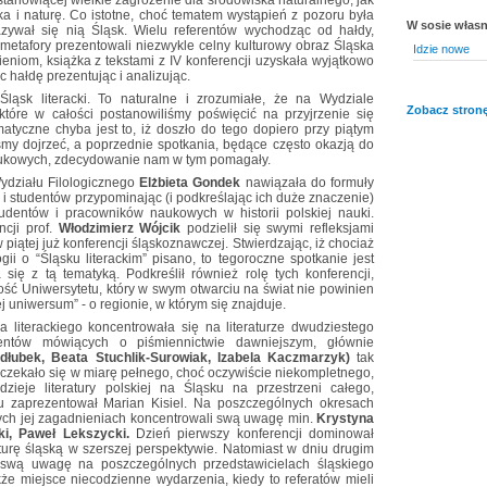
eka i naturę. Co istotne, choć tematem wystąpień z pozoru była
W sosie włas
zywał się nią Śląsk. Wielu referentów wychodząc od hałdy,
 metafory prezentowali niezwykle celny kulturowy obraz Śląska
Idzie nowe
eniom, książka z tekstami z IV konferencji uzyskała wyjątkowo
c hałdę prezentując i analizując.
Śląsk literacki. To naturalne i zrozumiałe, że na Wydziale
Zobacz stronę
które w całości postanowiliśmy poświęcić na przyjrzenie się
omatyczne chyba jest to, iż doszło do tego dopiero przy piątym
iśmy dojrzeć, a poprzednie spotkania, będące często okazją do
naukowych, zdecydowanie nam w tym pomagały.
ydziału Filologicznego
Elżbieta Gondek
nawiązała do formuły
 i studentów przypominając (i podkreślając ich duże znaczenie)
tudentów i pracowników naukowych w historii polskiej nauki.
cji prof.
Włodzimierz Wójcik
podzielił się swymi refleksjami
piątej już konferencji śląskoznawczej. Stwierdzając, iż chociaż
ogii o “Śląsku literackim” pisano, to tegoroczne spotkanie jest
ię z tą tematyką. Podkreślił również rolę tych konferencji,
ść Uniwersytetu, który w swym otwarciu na świat nie powinien
j uniwersum” - o regionie, w którym się znajduje.
 literackiego koncentrowała się na literaturze dwudziestego
rentów mówiących o piśmiennictwie dawniejszym, głównie
dłubek, Beata Stuchlik-Surowiak, Izabela Kaczmarzyk)
tak
oczekało się w miarę pełnego, choć oczywiście niekompletnego,
ieje literatury polskiej na Śląsku na przestrzeni całego,
u zaprezentował Marian Kisiel. Na poszczególnych okresach
óżnych jej zagadnieniach koncentrowali swą uwagę min.
Krystyna
ki, Paweł Lekszycki.
Dzień pierwszy konferencji dominował
aturę śląską w szerszej perspektywie. Natomiast w dniu drugim
 swą uwagę na poszczególnych przedstawicielach śląskiego
kże miejsce niecodzienne wydarzenia, kiedy to referatów mieli