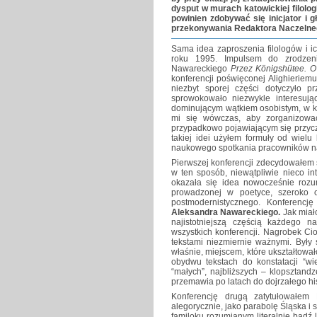
dysput w murach katowickiej filologi
powinien zdobywać się inicjator i 
przekonywania Redaktora Naczelneg
Sama idea zaproszenia filologów i i
roku 1995. Impulsem do zrodzeni
Nawareckiego
Przez Königshütee. O
konferencji poświęconej Alighieriem
niezbyt sporej części dotyczyło 
sprowokowało niezwykle interesując
dominującym wątkiem osobistym, w kt
mi się wówczas, aby zorganizowa
przypadkowo pojawiającym się przyczy
takiej idei użyłem formuły od wiel
naukowego spotkania pracowników nau
Pierwszej konferencji zdecydowałem si
w ten sposób, niewątpliwie nieco int
okazała się idea nowocześnie rozum
prowadzonej w poetyce, szeroko o
postmodernistycznego. Konferencj
Aleksandra Nawareckiego.
Jak miał
najistotniejszą częścią każdego 
wszystkich konferencji. Nagrobek Ci
tekstami niezmiernie ważnymi. Były 
właśnie, miejscem, które ukształtował
obydwu tekstach do konstatacji “w
“małych”, najbliższych – klopsztand
przemawia po latach do dojrzałego hist
Konferencję drugą zatytułowałem 
alegorycznie, jako parabolę Śląska i
familoku rozumianym literalnie bądź 