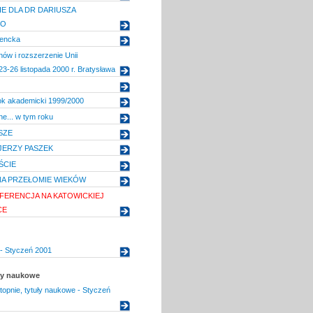
E DLA DR DARIUSZA
GO
dencka
nów i rozszerzenie Unii
23-26 listopada 2000 r. Bratysława
ok akademicki 1999/2000
e... w tym roku
SZE
JERZY PASZEK
ŚCIE
A PRZEŁOMIE WIEKÓW
FERENCJA NA KATOWICKIEJ
CE
- Styczeń 2001
uły naukowe
topnie, tytuły naukowe - Styczeń