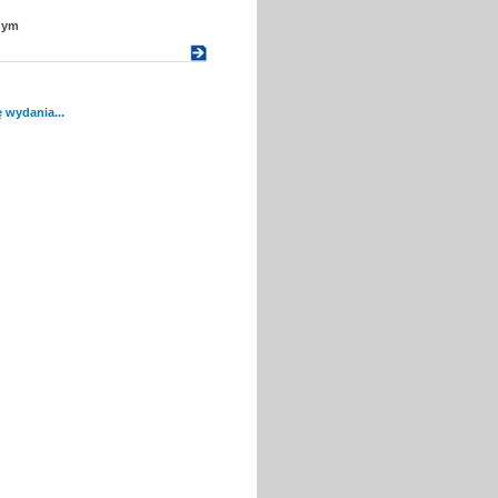
nym
 wydania...