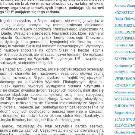
i. I choć nie brak we mnie wątpliwości, czy na taką refleksję
Barbara Skar
główny organizator omawianych imprez, poddając się darowi
o “GU” podjąłem się tego zadania.
KRZYSZTOF K
Radia i Telewiz
ch gości do dyskusji o Śląsku pojawiła się w mej głowie już w
a się takiego pomysłu był referat profesora Aleksandra
JUBILEUSZ M
 dwóch dantejskich
podróżach Kraszewskiego wygłoszony na
JUBILEUSZ K
u Dante. Wystąpienie profesora Nawareckiego, które jedynie w
przejazdu Kraszewskiego przez tereny obecnego Chorzowa,
SOBAŃSKIE
ą dyskusję i to generalnie bynajmniej nie literacką, ale z
Ireneusz Jak
órej to właśnie Śląsk był tematem najważniejszym. Wymarzyło
ć naukowe spotkanie na którym Śląsk nie będzie jedynie
VI Forum Młod
nkiem do dyskusji, ale jej zasadniczym tematem. Do realizacji
u lat sprawdzonej na Wydziale Filologicznym UŚ – wspólnego
STYPENDYS
kowych, studentów i ich gości.
Konferencja "
ę nadać tytuł Śląsk inaczej, jak się później okazało określając
praktyka - st
uicyjnie, charakter tej i następnych sesji. Jego główną cechą
ianej rozmowy o Śląsku, dyskusji o “najbliższej ojczyźnie”
VERBA SACRA,
becnego na katowickim Wydziale Filologicznym, dyskursu
KONCERT WI
ę Śląsk inaczej otworzyły wystąpienia
Stefana Szymutki i
o się okazać dwugłos dwóch rzeczonych filologów miał stać się
Wspomnienie o
naszego śląskiego spotkania, główną osią i siłą napędową
otki Cili Szymutki i Pod klopsztangą Nawareckiego okazały się
WIZYTA NA 
swoistym rozliczeniem się Ślązaka-intelektualisty ze Śląskiem
EUROPA PEŁ
o, określa i napędza, jak i poniekąd ogranicza jednocześnie. W
ielkich”, ogólnych dochodzono poprzez mówienie o rzeczach
Biegun zimna
ze (trzepaku) na podwórku za oknem, ciotce której konkretyzm
ZJAZD STUD
oryka literatury bardziej niż filozofia Heideggera.
JĘZYKOZNA
Familok, rozumiejąc ów tytuł oczywiście bardzo szeroko,
 spraw z nim związanych. Część wystąpień koncentrowała się na
Grudniowe se
literacko – mówiły one o jego rzeczywistym obrazie, często tak