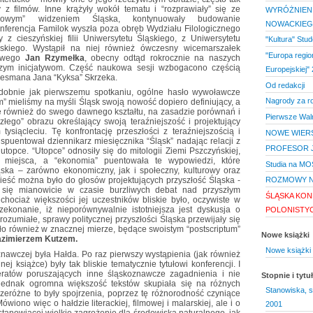
 filmów. Inne krążyły wokół tematu i “rozprawiały” się ze
WYRÓŻNIENI
lokowym” widzeniem Śląska, kontynuowały budowanie
NOWACKIE
nferencja Familok wyszła poza obręb Wydziału Filologicznego
z cieszyńskiej filii Uniwersytetu Śląskiego, z Uniwersytetu
"Kultura" Stu
wskiego. Wystąpił na niej również ówczesny wicemarszałek
"Europa regio
dowego
Jan Rzymełka
, obecny odtąd rokrocznie na naszych
szym inicjatywom. Część naukowa sesji wzbogacono częścią
Europejskiej" 
luesmana Jana “Kyksa” Skrzeka.
Od redakcji
 podobnie jak pierwszemu spotkaniu, ogólne hasło wywoławcze
Nagrody za r
 mieliśmy na myśli Śląsk swoją nowość dopiero definiujący, a
ię również do swego dawnego kształtu, na zasadzie porównań i
Pierwsze Waln
ego” obrazu określający swoją teraźniejszość i projektujący
siącleciu. Tę konfrontację przeszłości z teraźniejszością i
NOWE WIER
puentował dziennikarz miesięcznika “Śląsk” nadając relacji z
PROFESOR 
i utopce. “Utopce” odnosiły się do mitologii Ziemi Pszczyńskiej,
 miejsca, a “ekonomia” puentowała te wypowiedzi, które
Studia na MO
ka – zarówno ekonomiczny, jak i społeczny, kulturowy oraz
dnieść można było do głosów projektujących przyszłość Śląska -
ROZMOWY N
się mianowicie w czasie burzliwych debat nad przyszłym
ŚLĄSKA KON
 chociaż większości jej uczestników bliskie było, oczywiste w
zekonanie, iż nieporównywalnie istotniejsza jest dyskusja o
POLONISTY
zrozumiałe, sprawy politycznej przyszłości Śląska przewijały się
o również w znacznej mierze, będące swoistym “postscriptum”
Nowe książki
zimierzem Kutzem.
Nowe książki 
znawczej była Hałda. Po raz pierwszy wystąpienia (jak również
j książce) były tak bliskie tematycznie tytułowi konferencji. I
eratów poruszających inne śląskoznawcze zagadnienia i nie
Stopnie i tyt
 jednak ogromna większość tekstów skupiała się na różnych
Stanowiska, s
eróżne to były spojrzenia, poprzez tę różnorodność czyniące
wiono więc o hałdzie literackiej, filmowej i malarskiej, ale i o
2001
 stanowiącej wielkie zagrożenie dla środowiska naturalnego, jak