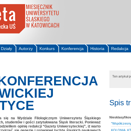
Działy
Autorzy
Konkurs
Konferencja
Historia
Redakcja
 KONFERENCJA
Ten artykuł 
WICKIEJ
TYCE
Spis t
Niesklasyfik
a się na Wydziale Filologicznym Uniwersytetu Śląskiego
 studentów i gości zatytułowana Śląsk literacki. Ponieważ
"Współczesny 
podzieliłem opinię redakcji “Gazety Uniwersyteckiej”, iż warto
przyjrzeć się genezie i rozwojowi tychże śląskich naukowych
KOLONIA, K