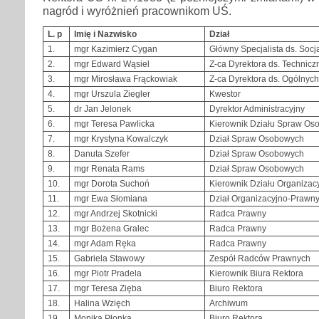
nagród i wyróżnień pracownikom UŚ.
L. p
Imię i Nazwisko
Dział
1.
mgr Kazimierz Cygan
Główny Specjalista ds. Socj
2.
mgr Edward Wąsiel
Z-ca Dyrektora ds. Technicz
3.
mgr Mirosława Frąckowiak
Z-ca Dyrektora ds. Ogólnych
4.
mgr Urszula Ziegler
Kwestor
5.
dr Jan Jelonek
Dyrektor Administracyjny
6.
mgr Teresa Pawlicka
Kierownik Działu Spraw Os
7.
mgr Krystyna Kowalczyk
Dział Spraw Osobowych
8.
Danuta Szefer
Dział Spraw Osobowych
9.
mgr Renata Rams
Dział Spraw Osobowych
10.
mgr Dorota Suchoń
Kierownik Działu Organiza
11.
mgr Ewa Słomiana
Dział Organizacyjno-Prawn
12.
mgr Andrzej Skotnicki
Radca Prawny
13.
mgr Bożena Gralec
Radca Prawny
14.
mgr Adam Ręka
Radca Prawny
15.
Gabriela Stawowy
Zespół Radców Prawnych
16.
mgr Piotr Pradela
Kierownik Biura Rektora
17.
mgr Teresa Zięba
Biuro Rektora
18.
Halina Wzięch
Archiwum
19.
Monika Płonka
Biuro Rektora