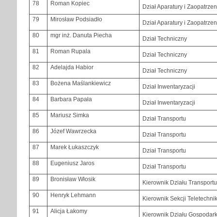
78
Roman Kopiec
Dział Aparatury i Zaopatrzen
79
Mirosław Podsiadło
Dział Aparatury i Zaopatrzen
80
mgr inż. Danuta Piecha
Dział Techniczny
81
Roman Rupala
Dział Techniczny
82
Adelajda Habior
Dział Techniczny
83
Bożena Maślankiewicz
Dział Inwentaryzacji
84
Barbara Papała
Dział Inwentaryzacji
85
Mariusz Simka
Dział Transportu
86
Józef Wawrzecka
Dział Transportu
87
Marek Łukaszczyk
Dział Transportu
88
Eugeniusz Jaros
Dział Transportu
89
Bronisław Włosik
Kierownik Działu Transportu
90
Henryk Lehmann
Kierownik Sekcji Teletechni
91
Alicja Łakomy
Kierownik Działu Gospodark