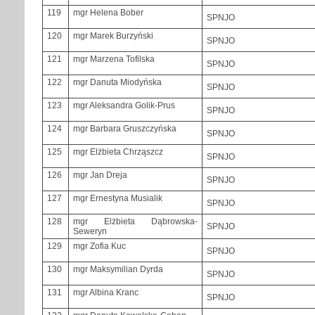
119
mgr Helena Bober
SPNJO
120
mgr Marek Burzyński
SPNJO
121
mgr Marzena Tofilska
SPNJO
122
mgr Danuta Miodyńska
SPNJO
123
mgr Aleksandra Golik-Prus
SPNJO
124
mgr Barbara Gruszczyńska
SPNJO
125
mgr Elżbieta Chrząszcz
SPNJO
126
mgr Jan Dreja
SPNJO
127
mgr Ernestyna Musialik
SPNJO
128
mgr Elżbieta Dąbrowska-
SPNJO
Seweryn
129
mgr Zofia Kuc
SPNJO
130
mgr Maksymilian Dyrda
SPNJO
131
mgr Albina Kranc
SPNJO