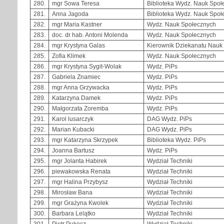
280.
mgr Sowa Teresa
Biblioteka Wydz. Nauk Społ
281.
Anna Jagoda
Biblioteka Wydz. Nauk Społ
282.
mgr Maria Kastner
Wydz. Nauk Społecznych
283.
doc. dr hab. Antoni Molenda
Wydz. Nauk Społecznych
284.
mgr Krystyna Galas
Kierownik Dziekanatu Nauk
285.
Zofia Klimek
Wydz. Nauk Społecznych
286.
mgr Krystyna Sygit-Wolak
Wydz. PiPs
287.
Gabriela Znamiec
Wydz. PiPs
288.
mgr Anna Grzywacka
Wydz. PiPs
289.
Katarzyna Damek
Wydz. PiPs
290.
Małgorzata Zoremba
Wydz. PiPs
291.
Karol lusarczyk
DAG Wydz. PiPs
292.
Marian Kubacki
DAG Wydz. PiPs
293.
mgr Katarzyna Skrzypek
Biblioteka Wydz. PiPs
294.
Joanna Bartusz
Wydz. PiPs
295.
mgr Jolanta Habirek
Wydział Techniki
296.
piewakowska Renata
Wydział Techniki
297.
mgr Halina Przybysz
Wydział Techniki
298.
Mirosław Bana
Wydział Techniki
299.
mgr Grażyna Kwolek
Wydział Techniki
300.
Barbara Lelątko
Wydział Techniki
301.
Piotr Pukocz
Wydział Techniki