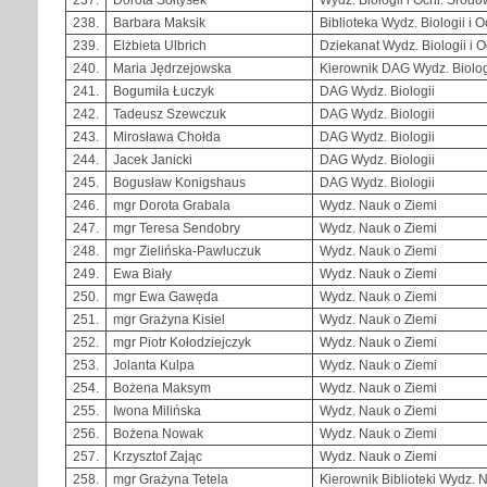
238.
Barbara Maksik
Biblioteka Wydz. Biologii i 
239.
Elżbieta Ulbrich
Dziekanat Wydz. Biologii i 
240.
Maria Jędrzejowska
Kierownik DAG Wydz. Biologi
241.
Bogumiła Łuczyk
DAG Wydz. Biologii
242.
Tadeusz Szewczuk
DAG Wydz. Biologii
243.
Mirosława Chołda
DAG Wydz. Biologii
244.
Jacek Janicki
DAG Wydz. Biologii
245.
Bogusław Konigshaus
DAG Wydz. Biologii
246.
mgr Dorota Grabala
Wydz. Nauk o Ziemi
247.
mgr Teresa Sendobry
Wydz. Nauk o Ziemi
248.
mgr Zielińska-Pawluczuk
Wydz. Nauk o Ziemi
249.
Ewa Biały
Wydz. Nauk o Ziemi
250.
mgr Ewa Gawęda
Wydz. Nauk o Ziemi
251.
mgr Grażyna Kisiel
Wydz. Nauk o Ziemi
252.
mgr Piotr Kołodziejczyk
Wydz. Nauk o Ziemi
253.
Jolanta Kulpa
Wydz. Nauk o Ziemi
254.
Bożena Maksym
Wydz. Nauk o Ziemi
255.
Iwona Milińska
Wydz. Nauk o Ziemi
256.
Bożena Nowak
Wydz. Nauk o Ziemi
257.
Krzysztof Zając
Wydz. Nauk o Ziemi
258.
mgr Grażyna Tetela
Kierownik Biblioteki Wydz. 