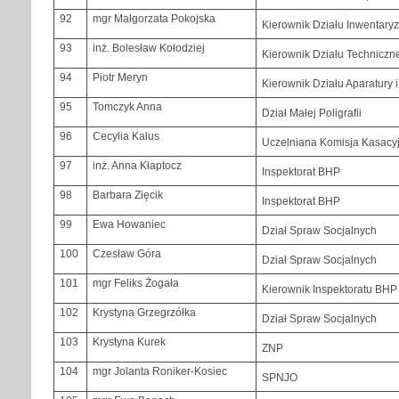
92
mgr Małgorzata Pokojska
Kierownik Działu Inwentaryz
93
inż. Bolesław Kołodziej
Kierownik Działu Techniczn
94
Piotr Meryn
Kierownik Działu Aparatury 
95
Tomczyk Anna
Dział Małej Poligrafii
96
Cecylia Kalus
Uczelniana Komisja Kasacy
97
inż. Anna Kłaptocz
Inspektorat BHP
98
Barbara Zięcik
Inspektorat BHP
99
Ewa Howaniec
Dział Spraw Socjalnych
100
Czesław Góra
Dział Spraw Socjalnych
101
mgr Feliks Żogała
Kierownik Inspektoratu BHP
102
Krystyna Grzegrzółka
Dział Spraw Socjalnych
103
Krystyna Kurek
ZNP
104
mgr Jolanta Roniker-Kosiec
SPNJO