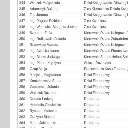
344.
Wilczek Małgorzata
Dział Księgowości Głównej 
345.
Adamczyk Bożena
Z-ca Kierownika Działu Księ
346.
Żak Joanna
Dział Księgowości Głównej 
347.
mgr Pagacz Elżbieta
Z-ca Kwestora
348.
mgr Walewicz-Strzępka Janina
Z-ca Kwestora
349.
Sznajder Zofia
Kierownik Działu Księgowoś
350.
mgr Rutkowska Jolanta
Kierownik Działu Zatrudnieni
351.
Rudawska Wanda
Kierownik Działu Księgowo
352.
mgr Jarocka Iwona
Kierownik Działu Finansow
353.
mgr Błotko Jadwiga
Kierownik Samodzielnej Sek
354.
mgr Pienta Krystyna
Sekcja Rozliczeń
355.
Czop Alicja
Pracownicza Kasa Zapomo
356.
Milejska Magdalena
Dział Finansowy
357.
Kordzikowska Beata
Dział Finansowy
358.
Gadomska Jolanta
Dział Finansowy
359.
Walczak Bożena
Dział Finansowy
360.
Donata Ledwig
Drukarnia
361.
Henrietta Ciesielska
Drukarnia
362.
Ryszard Matusiak
Drukarnia
363.
Grażyna Stajner
Drukarnia
364.
Maria Jakimenko
Drukarnia