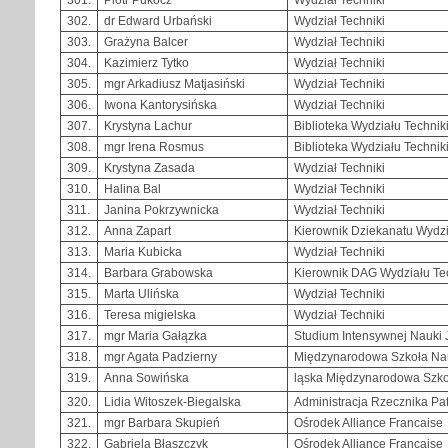
302.
dr Edward Urbański
Wydział Techniki
303.
Grażyna Balcer
Wydział Techniki
304.
Kazimierz Tytko
Wydział Techniki
305.
mgr Arkadiusz Matjasiński
Wydział Techniki
306.
Iwona Kantorysińska
Wydział Techniki
307.
Krystyna Lachur
Biblioteka Wydziału Technik
308.
mgr Irena Rosmus
Biblioteka Wydziału Technik
309.
Krystyna Zasada
Wydział Techniki
310.
Halina Bal
Wydział Techniki
311.
Janina Pokrzywnicka
Wydział Techniki
312.
Anna Zapart
Kierownik Dziekanatu Wydzi
313.
Maria Kubicka
Wydział Techniki
314.
Barbara Grabowska
Kierownik DAG Wydziału Te
315.
Marta Ulińska
Wydział Techniki
316.
Teresa migielska
Wydział Techniki
317.
mgr Maria Gałązka
Studium Intensywnej Nauki 
318.
mgr Agata Padzierny
Międzynarodowa Szkoła Nau
319.
Anna Sowińska
ląska Międzynarodowa Szk
320.
Lidia Witoszek-Biegalska
Administracja Rzecznika P
321.
mgr Barbara Skupień
Ośrodek Alliance Francaise
322.
Gabriela Błaszczyk
Ośrodek Alliance Francaise