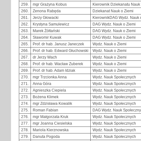
259.
mgr Grażyna Kobus
Kierownik Dziekanatu Nauk 
260.
Zenona Rabęda
Dziekanat Nauk o Ziemi
261.
Jerzy Głowacki
KierownikDAG Wydz. Nauk 
262.
Krystyna Samulewicz
DAG Wydz. Nauk o Ziemi
263.
Marek Żółtański
DAG Wydz. Nauk o Ziemi
264.
Sławomir Kuwak
DAG Wydz. Nauk o Ziemi
265.
Prof. dr hab. Janusz Janeczek
Wydz. Nauk o Ziemi
266.
Prof. dr hab. Edward Głuchowski
Wydz. Nauk o Ziemi
267.
dr Jerzy Wach
Wydz. Nauk o Ziemi
268.
Prof. dr hab. Wacław Zuberek
Wydz. Nauk o Ziemi
269.
Prof. dr hab. Adam Idziak
Wydz. Nauk o Ziemi
270.
mgr Trzcionka Anna
Wydz. Nauk Społecznych
271.
Anna Góra
Wydz. Nauk Społecznych
272.
Agnieszka Ciepiela
Wydz. Nauk Społecznych
273.
Bożena Klimek
Wydz. Nauk Społecznych
274.
mgr Zdzisława Kowalik
Wydz. Nauk Społecznych
275.
Roman Fabian
DAG Wydz. Nauk Społeczn
276.
mgr Małgorzata Kruk
Wydz. Nauk Społecznych
277.
mgr Joanna Ciesielska
Wydz. Nauk Społecznych
278.
Mariola Kierznowska
Wydz. Nauk Społecznych
279.
Danuta Pogoda
Wydz. Nauk Społecznych