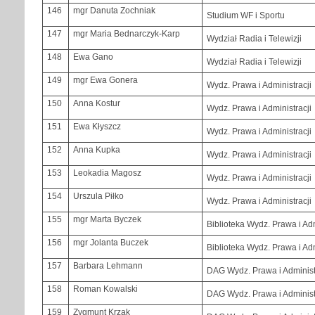
146
mgr Danuta Zochniak
Studium WF i Sportu
147
mgr Maria Bednarczyk-Karp
Wydział Radia i Telewizji
148
Ewa Gano
Wydział Radia i Telewizji
149
mgr Ewa Gonera
Wydz. Prawa i Administracji
150
Anna Kostur
Wydz. Prawa i Administracji
151
Ewa Kłyszcz
Wydz. Prawa i Administracji
152
Anna Kupka
Wydz. Prawa i Administracji
153
Leokadia Magosz
Wydz. Prawa i Administracji
154
Urszula Piłko
Wydz. Prawa i Administracji
155
mgr Marta Byczek
Biblioteka Wydz. Prawa i Adm
156
mgr Jolanta Buczek
Biblioteka Wydz. Prawa i Adm
157
Barbara Lehmann
DAG Wydz. Prawa i Administ
158
Roman Kowalski
DAG Wydz. Prawa i Administ
159
Zygmunt Krzak