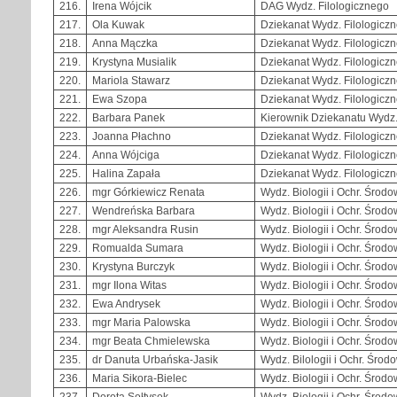
216.
Irena Wójcik
DAG Wydz. Filologicznego
217.
Ola Kuwak
Dziekanat Wydz. Filologicz
218.
Anna Mączka
Dziekanat Wydz. Filologicz
219.
Krystyna Musialik
Dziekanat Wydz. Filologicz
220.
Mariola Stawarz
Dziekanat Wydz. Filologicz
221.
Ewa Szopa
Dziekanat Wydz. Filologicz
222.
Barbara Panek
Kierownik Dziekanatu Wydz.
223.
Joanna Płachno
Dziekanat Wydz. Filologicz
224.
Anna Wójciga
Dziekanat Wydz. Filologicz
225.
Halina Zapała
Dziekanat Wydz. Filologicz
226.
mgr Górkiewicz Renata
Wydz. Biologii i Ochr. Środo
227.
Wendreńska Barbara
Wydz. Biologii i Ochr. Środo
228.
mgr Aleksandra Rusin
Wydz. Biologii i Ochr. Środo
229.
Romualda Sumara
Wydz. Biologii i Ochr. Środo
230.
Krystyna Burczyk
Wydz. Biologii i Ochr. Środo
231.
mgr Ilona Witas
Wydz. Biologii i Ochr. Środo
232.
Ewa Andrysek
Wydz. Biologii i Ochr. Środo
233.
mgr Maria Palowska
Wydz. Biologii i Ochr. Środo
234.
mgr Beata Chmielewska
Wydz. Biologii i Ochr. Środo
235.
dr Danuta Urbańska-Jasik
Wydz. Bilologii i Ochr. Środ
236.
Maria Sikora-Bielec
Wydz. Biologii i Ochr. Środo
237.
Dorota Sołtysek
Wydz. Biologii i Ochr. Środo