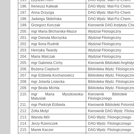
196.
Ireneusz Kałwak
DAG Wydz. Mat-Fiz-Chem.
197.
Anna Drzyzga
DAG Wydz. Mat-Fiz-Chem.
198.
Jadwiga Skibińska
DAG Wydz. Mat-Fiz-Chem.
199.
Grzegorz Korczak
Kierownik DAG Instytutu Ch
200.
mgr Maria Blicharska-Mazur
Wydział Filologiczny
201.
mgr Danuta Morzycka
Wydział Filologiczny
202.
mgr Ilona Rudnik
Wydział Filologiczny
203.
Henryka Twardy
Wydział Filologiczny
204.
Maria Walczak
Wydział Filologiczny
205.
mgr Gabriela Cichy
Kierownik Biblioteki Anglist
206.
Bożena Ciepluch
Biblioteka Wydz. Filologicz
207.
mgr Elżbieta Kochanowicz
Biblioteka Wydz. Filologicz
208.
mgr Jolanta Lisiecka
Biblioteka Wydz. Filologicz
209.
mgr Beata Michta
Biblioteka Wydz. Filologicz
210.
mgr Maria Myszkowska-
Kierownik Biblioteki
Matusiak
Filologicznego
211.
mgr Pietrzyk Elżbieta
Kierownik Biblioteki Polonis
212.
Zofia Motyl
Kierownik DAG Wydz. Filol
213.
Wanda Mól
DAG Wydz. Filologicznego
214.
Jerzy Rzeniczek
DAG Wydz. Filologicznego
215.
Marek Kaczer
DAG Wydz. Filologicznego