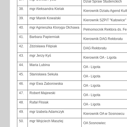
Dział Spraw Studenckich
38.
mgr Aleksandra Kielak
Kierownik Działu Agend Kul
39.
mgr Marek Kowalski
Kierownik SZPiT "Katowice"
40.
mgr Agnieszka Kloryga Olchawa
Pełnomocnik Rektora ds. Fe
41.
Barbara Papierniak
Kierownik DAG Rektoratu
42.
Zdzisława Filipiak
DAG Rektoratu
43.
mgr Jerzy Kyś
Kierownik OA - Ligota
44.
Maria Lubina
OA - Ligota
45.
Stanisława Sekuła
OA - Ligota
46.
mgr Ewa Zaborowska
OA - Ligota
47.
Robert Majewski
OA - Ligota
48.
Rafał Flisiak
OA - Ligota
49.
mgr Izabela Adamczyk
Kierownik OA w Sosnowcu
50.
mgr Wojciech Maszlej
OA Sosnowiec