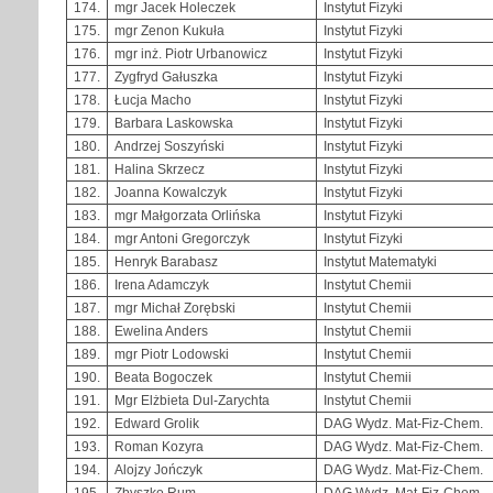
174.
mgr Jacek Holeczek
Instytut Fizyki
175.
mgr Zenon Kukuła
Instytut Fizyki
176.
mgr inż. Piotr Urbanowicz
Instytut Fizyki
177.
Zygfryd Gałuszka
Instytut Fizyki
178.
Łucja Macho
Instytut Fizyki
179.
Barbara Laskowska
Instytut Fizyki
180.
Andrzej Soszyński
Instytut Fizyki
181.
Halina Skrzecz
Instytut Fizyki
182.
Joanna Kowalczyk
Instytut Fizyki
183.
mgr Małgorzata Orlińska
Instytut Fizyki
184.
mgr Antoni Gregorczyk
Instytut Fizyki
185.
Henryk Barabasz
Instytut Matematyki
186.
Irena Adamczyk
Instytut Chemii
187.
mgr Michał Zorębski
Instytut Chemii
188.
Ewelina Anders
Instytut Chemii
189.
mgr Piotr Lodowski
Instytut Chemii
190.
Beata Bogoczek
Instytut Chemii
191.
Mgr Elżbieta Dul-Zarychta
Instytut Chemii
192.
Edward Grolik
DAG Wydz. Mat-Fiz-Chem.
193.
Roman Kozyra
DAG Wydz. Mat-Fiz-Chem.
194.
Alojzy Jończyk
DAG Wydz. Mat-Fiz-Chem.
195.
Zbyszko Rum
DAG Wydz. Mat-Fiz-Chem.