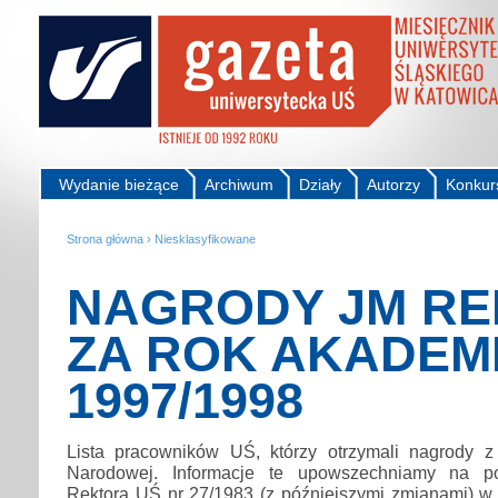
Wydanie bieżące
Archiwum
Działy
Autorzy
Konkur
Strona główna
›
Niesklasyfikowane
NAGRODY JM R
ZA ROK AKADEM
1997/1998
Lista pracowników UŚ, którzy otrzymali nagrody z
Narodowej. Informacje te upowszechniamy na po
Rektora UŚ nr 27/1983 (z późniejszymi zmianami) w