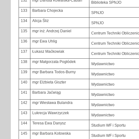
132
mgr Danuta Kowalska-Caban
Biblioteka SPNJO
133
Barbara Chojecka
SPNJO
134
Alicja Śliż
SPNJO
135
mgr inż. Andrzej Daniel
Centrum Techniki Obliczeni
136
mgr Ewa Uhlig
Centrum Techniki Obliczeni
137
Łukasz Maćkowiak
Centrum Techniki Obliczeni
138
mgr Małgorzata Pogłódek
Wydawnictwo
139
mgr Barbara Todos-Burny
Wydawnictwo
140
mgr Elżbieta Giszter
Wydawnictwo
141
Barbara Jaćwiąg
Wydawnictwo
142
mgr Wiesława Bulandra
Wydawnictwo
143
Lukrecja Wawrzyczek
Wydawnictwo
144
Teresa Ewa Danysz
Studium WF i Sportu
145
mgr Barbara Kotowska
Studium WF i Sportu