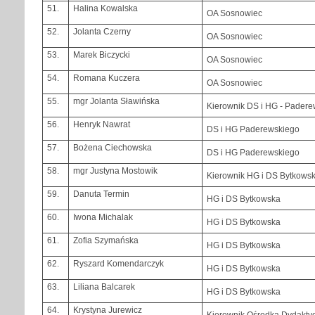
51.
Halina Kowalska
OA Sosnowiec
52.
Jolanta Czerny
OA Sosnowiec
53.
Marek Biczycki
OA Sosnowiec
54.
Romana Kuczera
OA Sosnowiec
55.
mgr Jolanta Sławińska
Kierownik DS i HG - Pader
56.
Henryk Nawrat
DS i HG Paderewskiego
57.
Bożena Ciechowska
DS i HG Paderewskiego
58.
mgr Justyna Mostowik
Kierownik HG i DS Bytkows
59.
Danuta Termin
HG i DS Bytkowska
60.
Iwona Michalak
HG i DS Bytkowska
61.
Zofia Szymańska
HG i DS Bytkowska
62.
Ryszard Komendarczyk
HG i DS Bytkowska
63.
Liliana Balcarek
HG i DS Bytkowska
64.
Krystyna Jurewicz
Kierownik Ośrodka Dydaktyc