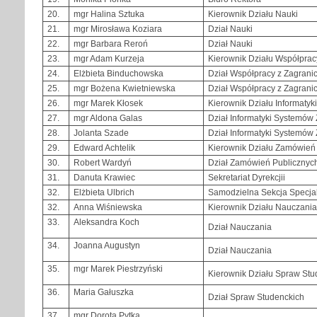
20.
mgr Halina Sztuka
Kierownik Działu Nauki
21.
mgr Mirosława Koziara
Dział Nauki
22.
mgr Barbara Reroń
Dział Nauki
23.
mgr Adam Kurzeja
Kierownik Działu Współprac
24.
Elżbieta Binduchowska
Dział Współpracy z Zagrani
25.
mgr Bożena Kwietniewska
Dział Współpracy z Zagrani
26.
mgr Marek Kłosek
Kierownik Działu Informaty
27.
mgr Aldona Galas
Dział Informatyki Systemów
28.
Jolanta Szade
Dział Informatyki Systemów
29.
Edward Achtelik
Kierownik Działu Zamówień
30.
Robert Wardyń
Dział Zamówień Publicznyc
31.
Danuta Krawiec
Sekretariat Dyrekcjii
32.
Elżbieta Ulbrich
Samodzielna Sekcja Specja
32.
Anna Wiśniewska
Kierownik Działu Nauczania
33.
Aleksandra Koch
Dział Nauczania
34.
Joanna Augustyn
Dział Nauczania
35.
mgr Marek Piestrzyński
Kierownik Działu Spraw Stu
36.
Maria Gałuszka
Dział Spraw Studenckich
37.
mgr Dorota Pytka