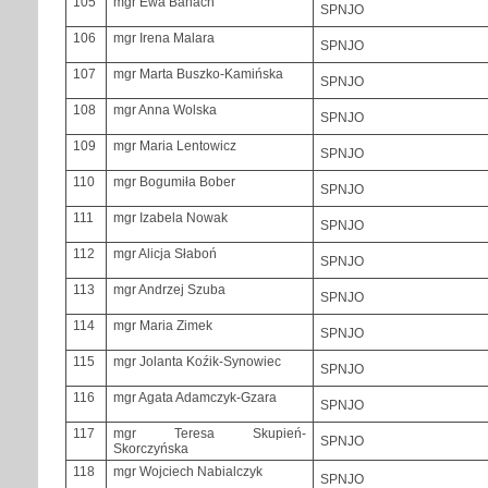
105
mgr Ewa Banach
SPNJO
106
mgr Irena Malara
SPNJO
107
mgr Marta Buszko-Kamińska
SPNJO
108
mgr Anna Wolska
SPNJO
109
mgr Maria Lentowicz
SPNJO
110
mgr Bogumiła Bober
SPNJO
111
mgr Izabela Nowak
SPNJO
112
mgr Alicja Słaboń
SPNJO
113
mgr Andrzej Szuba
SPNJO
114
mgr Maria Zimek
SPNJO
115
mgr Jolanta Koźik-Synowiec
SPNJO
116
mgr Agata Adamczyk-Gzara
SPNJO
117
mgr Teresa Skupień-
SPNJO
Skorczyńska
118
mgr Wojciech Nabialczyk
SPNJO