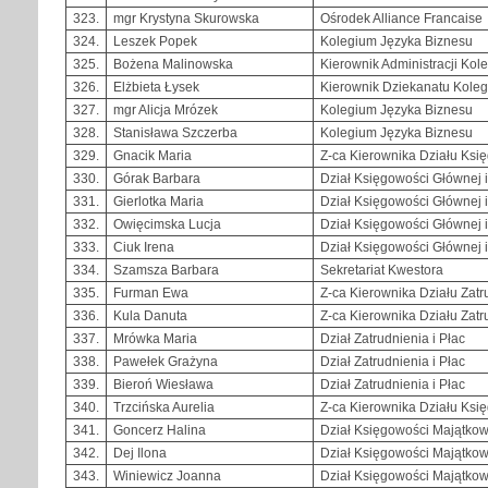
323.
mgr Krystyna Skurowska
Ośrodek Alliance Francaise
324.
Leszek Popek
Kolegium Języka Biznesu
325.
Bożena Malinowska
Kierownik Administracji Ko
326.
Elżbieta Łysek
Kierownik Dziekanatu Kole
327.
mgr Alicja Mrózek
Kolegium Języka Biznesu
328.
Stanisława Szczerba
Kolegium Języka Biznesu
329.
Gnacik Maria
Z-ca Kierownika Działu Księ
330.
Górak Barbara
Dział Księgowości Głównej 
331.
Gierlotka Maria
Dział Księgowości Głównej 
332.
Owięcimska Lucja
Dział Księgowości Głównej 
333.
Ciuk Irena
Dział Księgowości Głównej 
334.
Szamsza Barbara
Sekretariat Kwestora
335.
Furman Ewa
Z-ca Kierownika Działu Zatru
336.
Kula Danuta
Z-ca Kierownika Działu Zatru
337.
Mrówka Maria
Dział Zatrudnienia i Płac
338.
Pawełek Grażyna
Dział Zatrudnienia i Płac
339.
Bieroń Wiesława
Dział Zatrudnienia i Płac
340.
Trzcińska Aurelia
Z-ca Kierownika Działu Ksi
341.
Goncerz Halina
Dział Księgowości Majątkow
342.
Dej Ilona
Dział Księgowości Majątkow
343.
Winiewicz Joanna
Dział Księgowości Majątkow