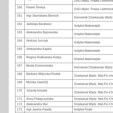
DAG Wydz. Prawa i Administ
160
Paweł Śmieja
DAG Wydz. Prawa i Administ
161
mgr Stanisława Bieniok
Kierownik Dziekanatu Wydz. 
162
Jadwiga Barabasz
Instytut Matematyki
163
Aleksandra Bujnowska
Instytut Matematyki
164
Andrzej Jurczyk
Instytut Matematyki
165
Aleksandra Kaptur
Instytut Matematyki
166
Regina Rutkowska-Kulpa
Instutut Matematyki
167
Beata Komorowska
Kierownik Dziekanatu Wydz
168
Barbara Wójcicka-Rodek
Dziekanat Wydz. Mat-Fiz-ch
169
Monika Gwóźdź
Dziekanat Wydz. Mat-Fiz-C
170
Jolanta Aniołek
Dziekanat Wydz. Mat-Fiz-C
171.
Anna Potapczyńska
Dziedanat Wydz. Mat-Fiz-C
172.
Aleksandra Mul
Dziekanat Wydz. Mat-Fiz-C
173.
mgr Janina Pawlik
Instytut Fizyki