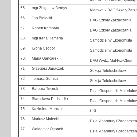
65.
mgr Zbigniew Berdys
Kierownik DAG Szkoły Zarz
66.
Jan Bielecki
DAG Szkoły Zarządzania
67.
Robert Kompała
DAG Szkoły Zarządzania
68.
mgr Irena Hamerla
Samodzielny Ekonomista
69.
Iwona Czopor
Samodzielny Ekonomista
70.
Maria Gancarek
DAG Wydz. Mat-Fiz-Chem.
71
Grzegorz Janaczek
Sekcja Teletechników
72
Tomasz Górnicz
Sekcja Teletechników
73
Barbara Tworek
Dział Gospodarki Materiało
74
Stanisława Podsiadło
Dział Gospodarki Materiało
75
Kazimiera Marczak
UKI
76
Mariusz Małecki
Dział Aparatury i Zaopatrzen
77
Waldemar Ogonek
Dział Aparatury i Zaopatrzen