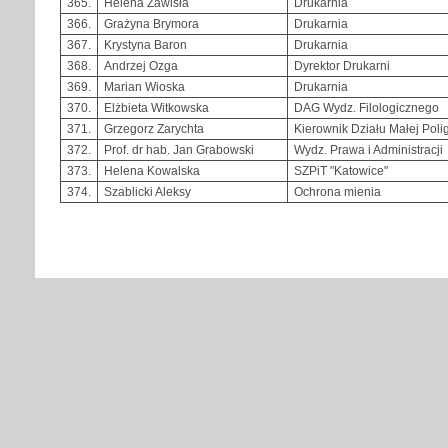
365.
Helena Zawisła
Drukarnia
366.
Grażyna Brymora
Drukarnia
367.
Krystyna Baron
Drukarnia
368.
Andrzej Ozga
Dyrektor Drukarni
369.
Marian Wioska
Drukarnia
370.
Elżbieta Witkowska
DAG Wydz. Filologicznego
371.
Grzegorz Zarychta
Kierownik Działu Małej Polig
372.
Prof. dr hab. Jan Grabowski
Wydz. Prawa i Administracji
373.
Helena Kowalska
SZPiT "Katowice"
374.
Szablicki Aleksy
Ochrona mienia