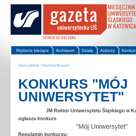
Wydanie bieżące
Archiwum
Działy
Autorzy
Konkur
Strona główna
›
Niesklasyfikowane
KONKURS "MÓJ
UNIWERSYTET"
JM Rektor Uniwersytetu Śląskiego w K
ogłasza konkurs
"Mój Uniwersytet"
Regulamin konkursu: