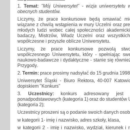
1.
Temat:
"Mój Uniwersytet" - wizja uniwersytetu 
obecnych studentów.
Liczymy, że prace konkursowe będą omawiać mię
wiązane z chwilą wstąpienia w mury Uczelni oraz pr
młodych ludzi wobec całej społeczności akademick
badaczy, Mistrzów, Władz Uczelni oraz wszystki
współczesne i przyszłe oblicze Uniwersytetu.
Liczymy, że prace konkursowe pozwolą stw
współczesnego Uniwersytetu, który - spełniając s
naukowo-badawcze i dydaktyczne - stanie się równie
Przygody.
2.
Termin:
prace prosimy nadsyłać do 15 grudnia 1998
Uniwersytet Śląski - Biuro Rektora, 40-007 Katow
dopiskiem "Konkurs"
3.
Uczestnicy:
konkurs adresowany jest
ponadpodstawowych (kategoria 1) oraz do studentów 
(kategoria 2);
Uczestnicy proszeni są o podanie swoich danych oso
w kategorii 1- imię i nazwisko, adres szkoły, klasa,
w kategorii 2 - imię i nazwisko, wydział, kierunek i