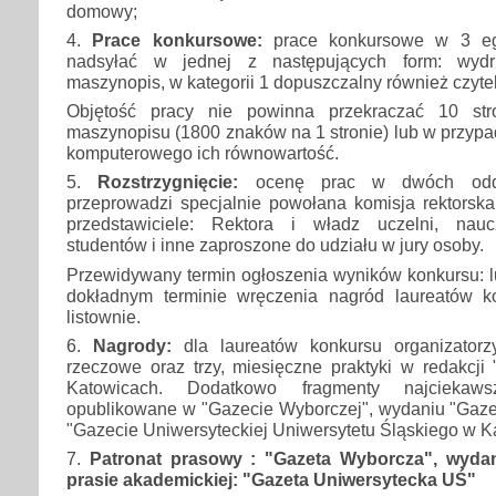
domowy;
4.
Prace konkursowe:
prace konkursowe w 3 eg
nadsyłać w jednej z następujących form: wyd
maszynopis, w kategorii 1 dopuszczalny również czytel
Objętość pracy nie powinna przekraczać 10 str
maszynopisu (1800 znaków na 1 stronie) lub w przypa
komputerowego ich równowartość.
5.
Rozstrzygnięcie:
ocenę prac w dwóch oddzi
przeprowadzi specjalnie powołana komisja rektorska
przedstawiciele: Rektora i władz uczelni, naucz
studentów i inne zaproszone do udziału w jury osoby.
Przewidywany termin ogłoszenia wyników konkursu: l
dokładnym terminie wręczenia nagród laureatów 
listownie.
6.
Nagrody:
dla laureatów konkursu organizator
rzeczowe oraz trzy, miesięczne praktyki w redakcji
Katowicach. Dodatkowo fragmenty najciekaw
opublikowane w "Gazecie Wyborczej", wydaniu "Gaze
"Gazecie Uniwersyteckiej Uniwersytetu Śląskiego w K
7.
Patronat prasowy : "Gazeta Wyborcza", wyda
prasie akademickiej: "Gazeta Uniwersytecka UŚ"