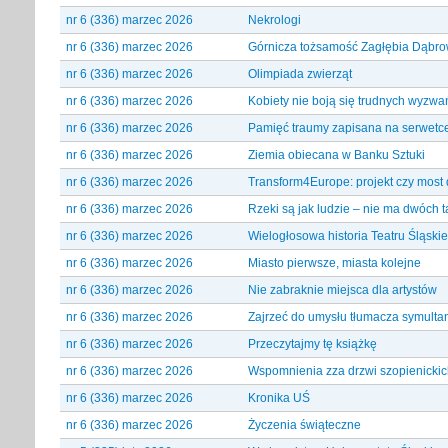
nr 6 (336) marzec 2026
Nekrologi
nr 6 (336) marzec 2026
Górnicza tożsamość Zagłębia Dąbr
nr 6 (336) marzec 2026
Olimpiada zwierząt
nr 6 (336) marzec 2026
Kobiety nie boją się trudnych wyzwa
nr 6 (336) marzec 2026
Pamięć traumy zapisana na serwetc
nr 6 (336) marzec 2026
Ziemia obiecana w Banku Sztuki
nr 6 (336) marzec 2026
Transform4Europe: projekt czy most 
nr 6 (336) marzec 2026
Rzeki są jak ludzie – nie ma dwóch 
nr 6 (336) marzec 2026
Wielogłosowa historia Teatru Śląsk
nr 6 (336) marzec 2026
Miasto pierwsze, miasta kolejne
nr 6 (336) marzec 2026
Nie zabraknie miejsca dla artystów
nr 6 (336) marzec 2026
Zajrzeć do umysłu tłumacza symulta
nr 6 (336) marzec 2026
Przeczytajmy tę książkę
nr 6 (336) marzec 2026
Wspomnienia zza drzwi szopienick
nr 6 (336) marzec 2026
Kronika UŚ
nr 6 (336) marzec 2026
Życzenia świąteczne