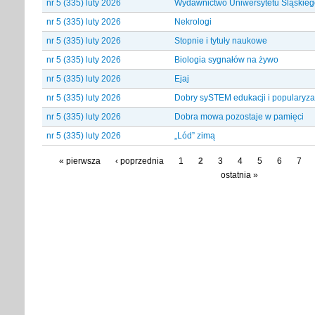
nr 5 (335) luty 2026
Wydawnictwo Uniwersytetu Śląskieg
nr 5 (335) luty 2026
Nekrologi
nr 5 (335) luty 2026
Stopnie i tytuły naukowe
nr 5 (335) luty 2026
Biologia sygnałów na żywo
nr 5 (335) luty 2026
Ejaj
nr 5 (335) luty 2026
Dobry sySTEM edukacji i popularyza
nr 5 (335) luty 2026
Dobra mowa pozostaje w pamięci
nr 5 (335) luty 2026
„Lód” zimą
« pierwsza
‹ poprzednia
1
2
3
4
5
6
7
ostatnia »