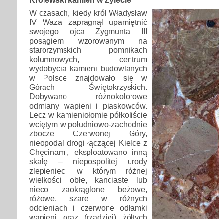
W czasach, kiedy król Władysław
IV Waza zapragnął upamiętnić
swojego ojca Zygmunta III
posągiem wzorowanym na
starorzymskich pomnikach
kolumnowych, centrum
wydobycia kamieni budowlanych
w Polsce znajdowało się w
Górach Świętokrzyskich.
Dobywano różnokolorowe
odmiany wapieni i piaskowców.
Lecz w kamieniołomie półkoliście
wciętym w południowo-zachodnie
zbocze Czerwonej Góry,
nieopodal drogi łączącej Kielce z
Chęcinami, eksploatowano inną
skałę – niepospolitej urody
zlepieniec, w którym różnej
wielkości obłe, kanciaste lub
nieco zaokrąglone beżowe,
różowe, szare w różnych
odcieniach i czerwone odłamki
wapieni oraz (rzadziej) żółtych