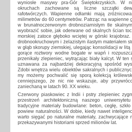
wyniosłe masywy pra-Gór Świętokrzyskich. W ni
okruchach zachowane są liczne szczątki dew
rafotwórczych. Wapienne odłamki mają zróżnicowa
milimetrów do 60 centymetrów. Patrząc na wapienne g
w brunatnoczerwonym drobnoziarnistym tle skalny
wyobrazić sobie, jak oderwane od skalnych ścian toc
morskiej zatoce głęboko wciętej w górski krajobraz
drobnookruchowym i żelazistym ilastym materiałem s
w głąb skorupy ziemskiej, ulegając konsolidacji w lit
gorące roztwory wodne bogate w wapń i rozpuszc
przenikały zlepieniec, wytrącając biały kalcyt. W te
uznawana za najbardziej dekoracyjną spośród wys
Zdobi wnętrza wielu obiektów sakralnych i publicznyc
my możemy pochwalić się sporą kolekcją królewsk
cenniejszego, że nic nie wskazuje, aby przywróc
zaniechaną w latach 90. XX wieku.
Czerwony piaskowiec z Indii i pstry zlepieniec zyg
przestrzeń architektoniczną naszego uniwersyte
tradycyjne materiały budowlane: beton, cegłę, szkł
powiew naturalności. W dobie, kiedy nawet inteligenc
warto sięgać po naturalne materiały, zachwycające ni
przekazywanymi historiami sprzed milionów lat.