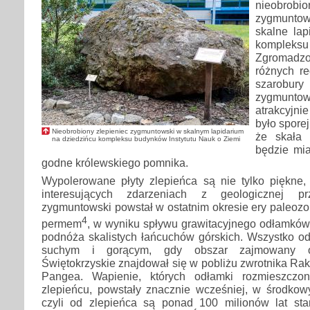
nieobro
zygmuntow
skalne lap
kompleksu
Zgromadzo
różnych re
szarobu
zygmunto
atrakcyjni
było spore
Nieobrobiony zlepieniec zygmuntowski w skalnym lapidarium
że skała 
na dziedzińcu kompleksu budynków Instytutu Nauk o Ziemi
będzie mia
godne królewskiego pomnika.
Wypolerowane płyty zlepieńca są nie tylko piękne,
interesujących zdarzeniach z geologicznej prz
zygmuntowski powstał w ostatnim okresie ery paleoz
4
permem
, w wyniku spływu grawitacyjnego odłamków
podnóża skalistych łańcuchów górskich. Wszystko od
suchym i gorącym, gdy obszar zajmowany o
Świętokrzyskie znajdował się w pobliżu zwrotnika Ra
Pangea. Wapienie, których odłamki rozmieszczo
zlepieńcu, powstały znacznie wcześniej, w środko
czyli od zlepieńca są ponad 100 milionów lat sta