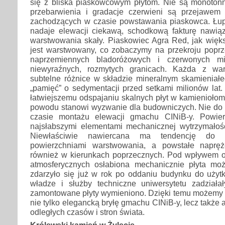
się z bliska piaskowcowym płytom. Nie są monotonn
przebarwienia i gradacje czerwieni są przejawem
zachodzących w czasie powstawania piaskowca. Łup
nadaje elewacji ciekawą, schodkową fakturę nawią
warstwowania skały. Piaskowiec Agra Red, jak więk
jest warstwowany, co zobaczymy na przekroju poprz
naprzemiennych bladoróżowych i czerwonych mi
niewyraźnych, rozmytych granicach. Każda z war
subtelne różnice w składzie mineralnym skamieniał
„pamięć” o sedymentacji przed setkami milionów lat
łatwiejszemu odspajaniu skalnych płyt w kamieniołom
powodu stanowi wyzwanie dla budowniczych. Nie do
czasie montażu elewacji gmachu CINiB-y. Powie
najsłabszymi elementami mechanicznej wytrzymałośc
Niewłaściwie nawiercana ma tendencję do 
powierzchniami warstwowania, a powstałe napręż
również w kierunkach poprzecznych. Pod wpływem o
atmosferycznych osłabiona mechanicznie płyta mo
zdarzyło się już w rok po oddaniu budynku do użyt
władze i służby techniczne uniwersytetu zadziała
zamontowane płyty wymieniono. Dzięki temu możemy 
nie tylko elegancką bryłę gmachu CINiB-y, lecz także 
odległych czasów i stron świata.
Królewski kamień w Żylecie