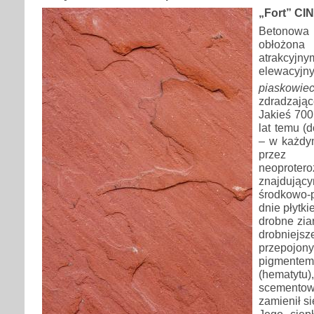
„Fort” CI
Betonow
obłożon
atrakc
elewacyjn
piasko
zdradzając
Jakieś 700
lat temu (
– w każdy
prze
neoprote
znajdują
środkowo-p
dnie płytk
drobne zia
drobniejs
przepo
pigment
(hemat
scement
zamienił s