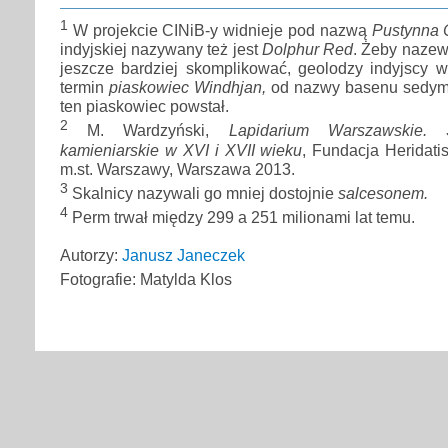
1
W projekcie CINiB-y widnieje pod nazwą
Pustynna 
indyjskiej nazywany też jest
Dolphur Red
. Żeby nazew
jeszcze bardziej skomplikować, geolodzy indyjscy w
termin
piaskowiec Windhjan,
od nazwy basenu sedym
ten piaskowiec powstał.
2
M. Wardzyński,
Lapidarium Warszawskie. S
kamieniarskie w XVI i XVII wieku
, Fundacja Heridat
m.st. Warszawy, Warszawa 2013.
3
Skalnicy nazywali go mniej dostojnie
salcesonem.
4
Perm trwał między 299 a 251 milionami lat temu.
Autorzy:
Janusz Janeczek
Fotografie: Matylda Klos