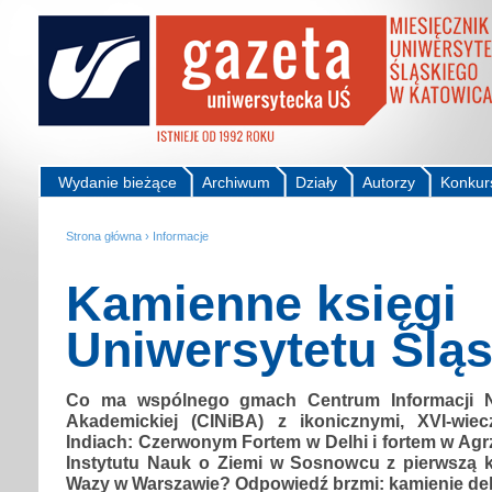
Wydanie bieżące
Archiwum
Działy
Autorzy
Konkur
Strona główna
›
Informacje
Kamienne księgi
Uniwersytetu Ślą
Co ma wspólnego gmach Centrum Informacji Na
Akademickiej (CINiBA) z ikonicznymi, XVI-wi
Indiach: Czerwonym Fortem w Delhi i fortem w Agr
Instytutu Nauk o Ziemi w Sosnowcu z pierwszą 
Wazy w Warszawie? Odpowiedź brzmi: kamienie deko