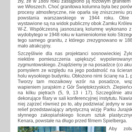
zły, że w 1889 roku zastąpiono ją różowym granitem
we Włoszech. Choć granitowa kolumna była bez porów
procesy atmosferyczne, nie oparła się zniszczeniu 
powstania warszawskiego w 1944 roku. Obie h
wystawione są na widok publiczny obok Zamku Królew
W-Z. Współczesną jasnoszarą kolumnę wykonano z 
wydobytego w 1948 roku w kamieniołomie koło Strzeg
tego samego granitu, z którego zrezygnowano w 188
mało atrakcyjny.
Szczęśliwie dla nas projektanci sosnowieckiej Żyl
niektóre pomieszczenia upiększyć wypolerowany
zygmuntowskiego. Znajdziemy je na posadzce (co akur
pomysłem ze względu na jego podatność na ścierani
holu wysokiego budynku. Obłożono nimi ścianę na 1. p
Tworzy tam mozaikowy wzór na posadzce, wsp
wapieniem jurajskim z Gór Świętokrzyskich. Zlepień
na kilku piętrach (5, 9, 13 i 17). Szczególnie atr
dekorujące filary w sali konferencyjnej instytutu. Na
niej zajrzeć również po to, aby podziwiać jedyny w s
relief przedstawiający artystyczną wizję Parku Juraj
słynnego zakopiańskiego liceum sztuk plastyczny
Kenara, powstałe na długo przed filmem Spielberga.
Aby zoba