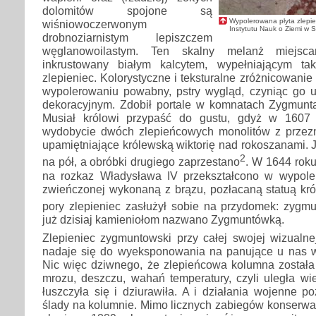
dolomitów spojone są
Wypolerowana płyta zlep
wiśniowoczerwonym
Instytutu Nauk o Ziemi w
drobnoziarnistym lepiszczem
węglanowoilastym. Ten skalny melanż miejsca
inkrustowany białym kalcytem, wypełniającym tak
zlepieniec. Kolorystyczne i teksturalne zróżnicowani
wypolerowaniu powabny, pstry wygląd, czyniąc go
dekoracyjnym. Zdobił portale w komnatach Zygmunt
Musiał królowi przypaść do gustu, gdyż w 1607
wydobycie dwóch zlepieńcowych monolitów z przez
upamiętniające królewską wiktorię nad rokoszanami. 
2
na pół, a obróbki drugiego zaprzestano
. W 1644 rok
na rozkaz Władysława IV przekształcono w wypole
zwieńczonej wykonaną z brązu, pozłacaną statuą król
pory zlepieniec zasłużył sobie na przydomek: zygm
już dzisiaj kamieniołom nazwano Zygmuntówką.
Zlepieniec zygmuntowski przy całej swojej wizualnej
nadaje się do wyeksponowania na panujące u nas w
Nic więc dziwnego, że zlepieńcowa kolumna został
mrozu, deszczu, wahań temperatury, czyli uległa wiet
łuszczyła się i dziurawiła. A i działania wojenne po
ślady na kolumnie. Mimo licznych zabiegów konserwato