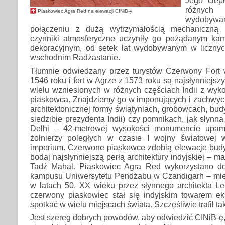
Jego ciep
różny
Piaskowiec Agra Red na elewacji CINiB-y
wydobywa
połączeniu z dużą wytrzymałością mechaniczną 
czynniki atmosferyczne uczyniły go pożądanym ka
dekoracyjnym, od setek lat wydobywanym w liczny
wschodnim Radżastanie.
Tłumnie odwiedzany przez turystów Czerwony Fort
1546 roku i fort w Agrze z 1573 roku są najsłynniejs
wielu wzniesionych w różnych częściach Indii z wyk
piaskowca. Znajdziemy go w imponujących i zachwyc
architektonicznej formy świątyniach, grobowcach, bu
siedzibie prezydenta Indii) czy pomnikach, jak słyn
Delhi – 42-metrowej wysokości monumencie upamię
żołnierzy poległych w czasie I wojny światowej w
imperium. Czerwone piaskowce zdobią elewacje bud
bodaj najsłynniejszą perłą architektury indyjskiej 
Tadź Mahal. Piaskowiec Agra Red wykorzystano 
kampusu Uniwersytetu Pendżabu w Czandigarh – mi
w latach 50. XX wieku przez słynnego architekta Le
czerwony piaskowiec stał się indyjskim towarem 
spotkać w wielu miejscach świata. Szczęśliwie trafił ta
Jest szereg dobrych powodów, aby odwiedzić CINiB-ę, 